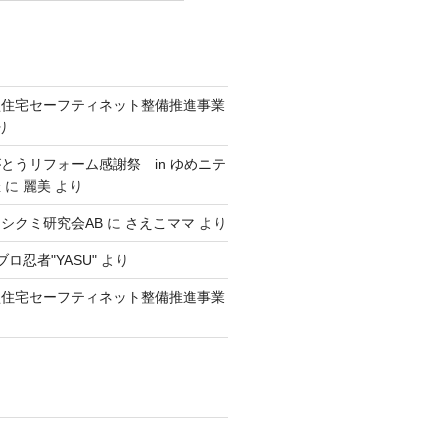
型住宅セーフティネット整備推進事業
り
とうリフォーム感謝祭 in ゆめニテ
催
に
麗美
より
シクミ研究会AB
に
さえこママ
より
ロ忍者"YASU"
より
型住宅セーフティネット整備推進事業