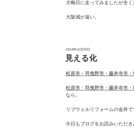
大晦日に走ってみましたが全く
大阪城が遠い。
投
2014年12月30日
稿
見える化
日:
松原市・羽曳野市・藤井寺市・
松原市・羽曳野市・藤井寺市・
なら。
リブウェルリフォームの金井で
今日もブログをお読みいただき