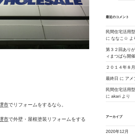
最近のコメント
民間住宅活用
に
ななこ☆
よ
第３２回ありが
ィまつばら開
２０１４年８月
最終日
に
アメブ
民間住宅活用
に
akari
より
堺市
でリフォームをするなら。
アーカイブ
堺市
で外壁・屋根塗装リフォームをする
2020年12月