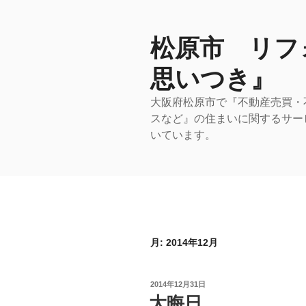
コ
ン
テ
松原市 リフ
ン
思いつき』
ツ
へ
大阪府松原市で『不動産売買・
ス
スなど』の住まいに関するサー
キ
いています。
ッ
プ
月:
2014年12月
投
2014年12月31日
稿
大晦日
日: