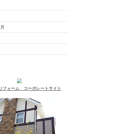
走
月
無月
月
月
リフォーム コーポレートサイト