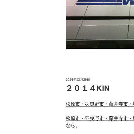
投
2014年12月29日
稿
２０１４KIN
日:
松原市・羽曳野市・藤井寺市・
松原市・羽曳野市・藤井寺市・
なら。