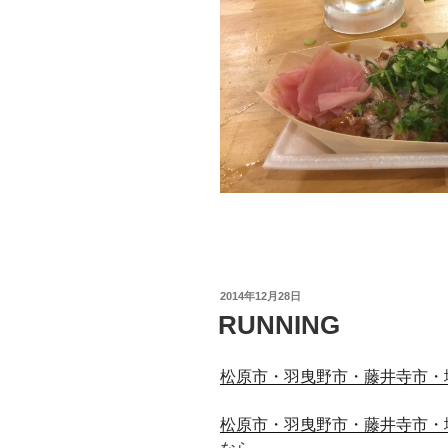
投
2014年12月28日
稿
RUNNING
日:
松原市・羽曳野市・藤井寺市・
松原市・羽曳野市・藤井寺市・