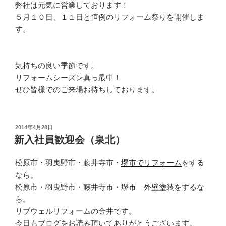
弊社は元気に営業しております！
５月１０日、１１日と恒例のリフォーム祭りを開催しま
す。
気持ちの良い季節です。
リフォームシーズン真っ最中！
ぜひ皆様でのご来場お待ちしております。
投
2014年4月28日
稿
新入社員歓迎会（泉北）
日:
松原市・羽曳野市・藤井寺市・
堺市でリフォーム
をする
なら。
松原市・羽曳野市・藤井寺市・
堺市 外壁塗装
をするな
ら。
リブウェルリフォームの金井です。
今日もブログをお読み頂いてありがとうございます。