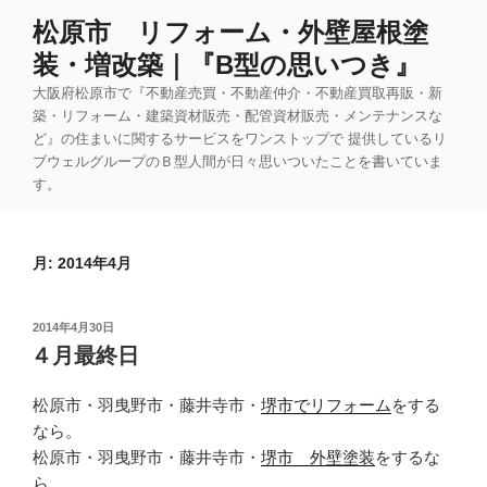
コ
松原市 リフォーム・外壁屋根塗
ン
装・増改築｜『B型の思いつき』
テ
ン
大阪府松原市で『不動産売買・不動産仲介・不動産買取再販・新
ツ
築・リフォーム・建築資材販売・配管資材販売・メンテナンスな
ど』の住まいに関するサービスをワンストップで 提供しているリ
へ
ブウェルグループのＢ型人間が日々思いついたことを書いていま
ス
す。
キ
ッ
プ
月:
2014年4月
投
2014年4月30日
稿
４月最終日
日:
松原市・羽曳野市・藤井寺市・
堺市でリフォーム
をする
なら。
松原市・羽曳野市・藤井寺市・
堺市 外壁塗装
をするな
ら。