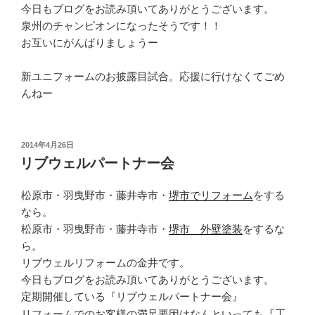
今日もブログをお読み頂いてありがとうございます。
泉州のチャンピオンになったそうです！！
お互いにがんばりましょうー
新ユニフォームのお披露目試合。応援に行けなくてごめ
んねー
投
2014年4月26日
稿
リブウェルパートナー会
日:
松原市・羽曳野市・藤井寺市・
堺市でリフォーム
をする
なら。
松原市・羽曳野市・藤井寺市・
堺市 外壁塗装
をするな
ら。
リブウェルリフォームの金井です。
今日もブログをお読み頂いてありがとうございます。
定期開催している『リブウェルパートナー会』
リフォームでのお客様の満足要因はなんといっても
『工