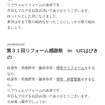
リブウェルリフォームの金井です。
今日もブログをお読み頂いてありがとうございます。
ゆっくりとした月になりました。
来月は今まで取り組めなかったことにしっかり取り組み
ましょう。
投
2014年4月29日
稿
第３１回リフォーム感謝祭 in LICはびき
日:
の
松原市・羽曳野市・藤井寺市・
堺市でリフォーム
をする
なら。
松原市・羽曳野市・藤井寺市・
堺市 外壁塗装
をするな
ら。
リブウェルリフォームの金井です。
今日もブログをお読み頂いてありがとうございます。
ＧＷ真っ最中でしょうか。