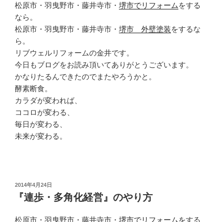
松原市・羽曳野市・藤井寺市・
堺市でリフォーム
をする
なら。
松原市・羽曳野市・藤井寺市・
堺市 外壁塗装
をするな
ら。
リブウェルリフォームの金井です。
今日もブログをお読み頂いてありがとうございます。
かなりたるんできたのでまたやろうかと。
酵素断食。
カラダが変われば、
ココロが変わる、
毎日が変わる、
未来が変わる。
投
2014年4月24日
稿
『連歩・多角化経営』のやり方
日:
松原市・羽曳野市・藤井寺市・
堺市でリフォーム
をする