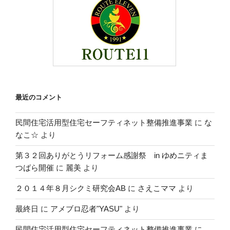
最近のコメント
民間住宅活用型住宅セーフティネット整備推進事業
に
な
なこ☆
より
第３２回ありがとうリフォーム感謝祭 in ゆめニティま
つばら開催
に
麗美
より
２０１４年８月シクミ研究会AB
に
さえこママ
より
最終日
に
アメブロ忍者"YASU"
より
民間住宅活用型住宅セーフティネット整備推進事業
に