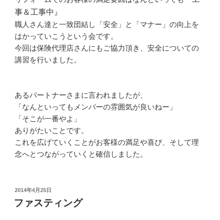
事＆工事中』
職人さん達と一致団結し「安全」と「マナー」の向上を
はかっていこうという会です。
今回は保険代理店さんにもご協力頂き、安全についての
講習を行いました。
あるパートナーさまに言われましたが、
「なんといってもメンバーの雰囲気が良いねー」
「そこが一番やよ」
ありがたいことです。
これを広げていくことがお客様の満足や喜び、そして理
念へとつながっていくと確信しました。
投
2014年4月25日
稿
ファスティング
日: