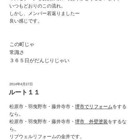
いつもどおりのこの流れ。
しかし、メンバー若返りましたー
良い感じです。
この町じゃ
常識さ
３６５日がだんじりじゃい
投
2014年4月27日
稿
ルート１１
日:
松原市・羽曳野市・藤井寺市・
堺市でリフォーム
をする
なら。
松原市・羽曳野市・藤井寺市・
堺市 外壁塗装
をするな
ら。
リブウェルリフォームの金井です。