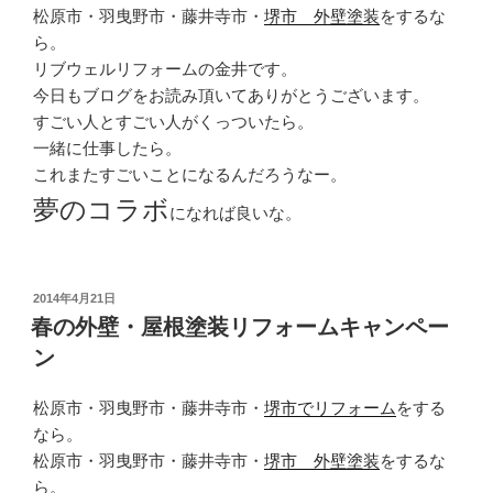
松原市・羽曳野市・藤井寺市・
堺市 外壁塗装
をするな
ら。
リブウェルリフォームの金井です。
今日もブログをお読み頂いてありがとうございます。
すごい人とすごい人がくっついたら。
一緒に仕事したら。
これまたすごいことになるんだろうなー。
夢のコラボ
になれば良いな。
投
2014年4月21日
稿
春の外壁・屋根塗装リフォームキャンペー
日:
ン
松原市・羽曳野市・藤井寺市・
堺市でリフォーム
をする
なら。
松原市・羽曳野市・藤井寺市・
堺市 外壁塗装
をするな
ら。