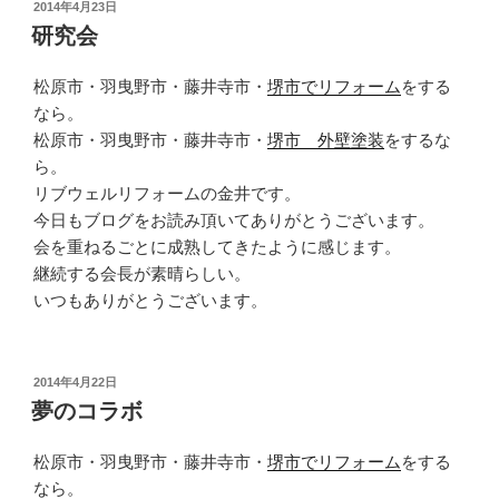
投
2014年4月23日
稿
研究会
日:
松原市・羽曳野市・藤井寺市・
堺市でリフォーム
をする
なら。
松原市・羽曳野市・藤井寺市・
堺市 外壁塗装
をするな
ら。
リブウェルリフォームの金井です。
今日もブログをお読み頂いてありがとうございます。
会を重ねるごとに成熟してきたように感じます。
継続する会長が素晴らしい。
いつもありがとうございます。
投
2014年4月22日
稿
夢のコラボ
日:
松原市・羽曳野市・藤井寺市・
堺市でリフォーム
をする
なら。