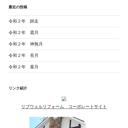
ー
ペ
最近の投稿
ジ
ー
ジ
令和２年 師走
送
令和２年 霜月
り
令和２年 神無月
令和２年 長月
令和２年 葉月
リンク紹介
リブウェルリフォーム コーポレートサイト