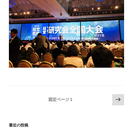
投
次
固定ページ
1
の
稿
ペ
の
ー
ペ
最近の投稿
ジ
ー