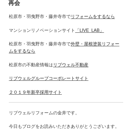
稿
再会
日:
松原市・羽曳野市・藤井寺市で
リフォームをするなら
マンションリノベーションサイト
「LIVE_LAB」
松原市・羽曳野市・藤井寺市で
外壁・屋根塗装リフォー
ムをするなら
松原市の不動産情報は
リブウェル不動産
リブウェルグループコーポレートサイト
２０１９年新卒採用サイト
リブウェルリフォームの金井です。
今日もブログをお読みいただきありがとうございます。