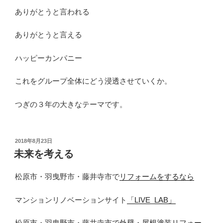
ありがとうと言われる
ありがとうと言える
ハッピーカンパニー
これをグループ全体にどう浸透させていくか。
つぎの３年の大きなテーマです。
投
2018年8月23日
稿
未来を考える
日:
松原市・羽曳野市・藤井寺市で
リフォームをするなら
マンションリノベーションサイト
「LIVE_LAB」
松原市・羽曳野市・藤井寺市で
外壁・屋根塗装リフォー