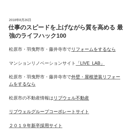
投
2018年8月26日
稿
仕事のスピードを上げながら質を高める 最
日:
強のライフハック100
松原市・羽曳野市・藤井寺市で
リフォームをするなら
マンションリノベーションサイト
「LIVE_LAB」
松原市・羽曳野市・藤井寺市で
外壁・屋根塗装リフォー
ムをするなら
松原市の不動産情報は
リブウェル不動産
リブウェルグループコーポレートサイト
２０１９年新卒採用サイト