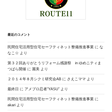
最近のコメント
民間住宅活用型住宅セーフティネット整備推進事業
に
な
なこ☆
より
第３２回ありがとうリフォーム感謝祭 in ゆめニティま
つばら開催
に
麗美
より
２０１４年８月シクミ研究会AB
に
さえこママ
より
最終日
に
アメブロ忍者"YASU"
より
民間住宅活用型住宅セーフティネット整備推進事業
に
akari
より