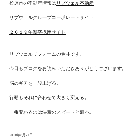
松原市の不動産情報は
リブウェル不動産
リブウェルグループコーポレートサイト
２０１９年新卒採用サイト
リブウェルリフォームの金井です。
今日もブログをお読みいただきありがとうございます。
脳のギアを一段上げる。
行動もそれに合わせて大きく変える。
一番変わるのは決断のスピードと額か。
投
2018年8月27日