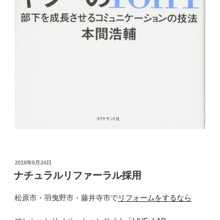
投
2018年8月24日
稿
ナチュラルリファーラル採用
日:
松原市・羽曳野市・藤井寺市で
リフォームをするなら