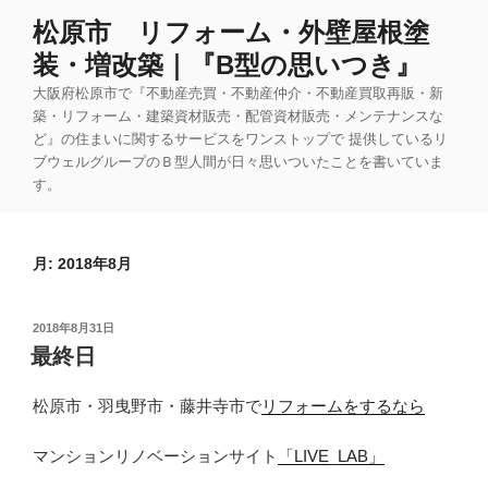
コ
松原市 リフォーム・外壁屋根塗
ン
装・増改築｜『B型の思いつき』
テ
ン
大阪府松原市で『不動産売買・不動産仲介・不動産買取再販・新
ツ
築・リフォーム・建築資材販売・配管資材販売・メンテナンスな
ど』の住まいに関するサービスをワンストップで 提供しているリ
へ
ブウェルグループのＢ型人間が日々思いついたことを書いていま
ス
す。
キ
ッ
プ
月:
2018年8月
投
2018年8月31日
稿
最終日
日:
松原市・羽曳野市・藤井寺市で
リフォームをするなら
マンションリノベーションサイト
「LIVE_LAB」