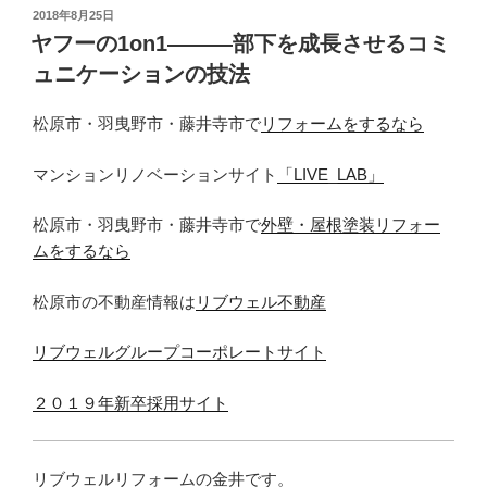
投
2018年8月25日
稿
ヤフーの1on1―――部下を成長させるコミ
日:
ュニケーションの技法
松原市・羽曳野市・藤井寺市で
リフォームをするなら
マンションリノベーションサイト
「LIVE_LAB」
松原市・羽曳野市・藤井寺市で
外壁・屋根塗装リフォー
ムをするなら
松原市の不動産情報は
リブウェル不動産
リブウェルグループコーポレートサイト
２０１９年新卒採用サイト
リブウェルリフォームの金井です。