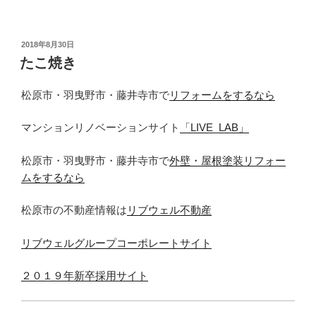
投
2018年8月30日
稿
たこ焼き
日:
松原市・羽曳野市・藤井寺市で
リフォームをするなら
マンションリノベーションサイト
「LIVE_LAB」
松原市・羽曳野市・藤井寺市で
外壁・屋根塗装リフォー
ムをするなら
松原市の不動産情報は
リブウェル不動産
リブウェルグループコーポレートサイト
２０１９年新卒採用サイト