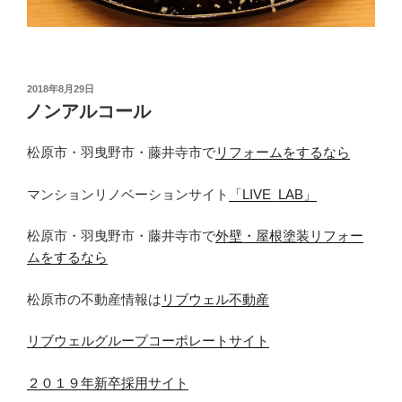
投
2018年8月29日
稿
ノンアルコール
日:
松原市・羽曳野市・藤井寺市で
リフォームをするなら
マンションリノベーションサイト
「LIVE_LAB」
松原市・羽曳野市・藤井寺市で
外壁・屋根塗装リフォー
ムをするなら
松原市の不動産情報は
リブウェル不動産
リブウェルグループコーポレートサイト
２０１９年新卒採用サイト