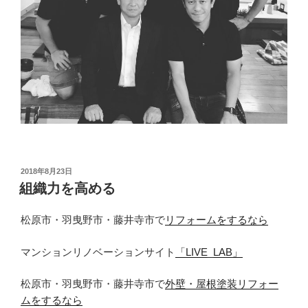
投
2018年8月23日
稿
組織力を高める
日:
松原市・羽曳野市・藤井寺市で
リフォームをするなら
マンションリノベーションサイト
「LIVE_LAB」
松原市・羽曳野市・藤井寺市で
外壁・屋根塗装リフォー
ムをするなら