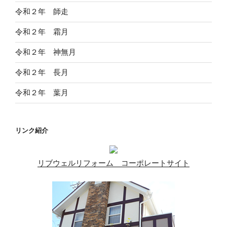
ジ
令和２年 師走
送
令和２年 霜月
り
令和２年 神無月
令和２年 長月
令和２年 葉月
リンク紹介
リブウェルリフォーム コーポレートサイト