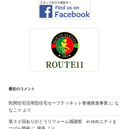
最近のコメント
民間住宅活用型住宅セーフティネット整備推進事業
に
な
なこ☆
より
第３２回ありがとうリフォーム感謝祭 in ゆめニティま
つばら開催
に
麗美
より