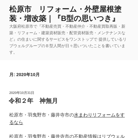
コ
松原市 リフォーム・外壁屋根塗
ン
装・増改築｜『B型の思いつき』
テ
ン
大阪府松原市で『不動産売買・不動産仲介・不動産買取再販・新
ツ
築・リフォーム・建築資材販売・配管資材販売・メンテナンスな
ど』の住まいに関するサービスをワンストップで 提供しているリ
へ
ブウェルグループのＢ型人間が日々思いついたことを書いていま
ス
す。
キ
ッ
プ
月:
2020年10月
投
2020年10月31日
稿
令和２年 神無月
日:
松原市・羽曳野市・藤井寺市の
水まわりリフォームをす
るなら
松原市・羽曳野市・藤井寺市の不動産情報は
リブウェル