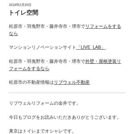
投
2018年2月20日
稿
トイレ空間
日:
松原市・羽曳野市・藤井寺市・堺市で
リフォームをする
なら
マンションリノベーションサイト
「LIVE_LAB」
松原市・羽曳野市・藤井寺市・堺市で
外壁・屋根塗装リ
フォームをするなら
松原市の不動産情報は
リブウェル不動産
リブウェルリフォームの金井です。
今日もブログをお読みいただきありがとうございます。
東京はトイレまでオシャレです。