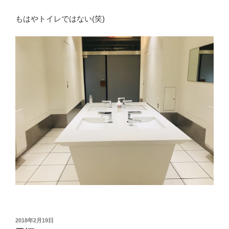
もはやトイレではない(笑)
投
2018年2月19日
稿