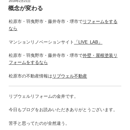
投
2018年2月21日
稿
概念が変わる
日:
松原市・羽曳野市・藤井寺市・堺市で
リフォームをする
なら
マンションリノベーションサイト
「LIVE_LAB」
松原市・羽曳野市・藤井寺市・堺市で
外壁・屋根塗装リ
フォームをするなら
松原市の不動産情報は
リブウェル不動産
リブウェルリフォームの金井です。
今日もブログをお読みいただきありがとうございます。
苦手と思ってたのが全然違う。