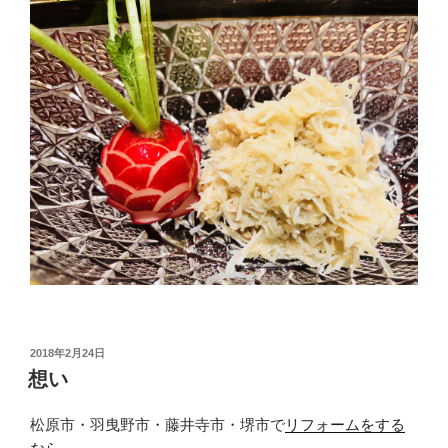
投
2018年2月24日
稿
想い
日:
松原市・羽曳野市・藤井寺市・堺市で
リフォームをする