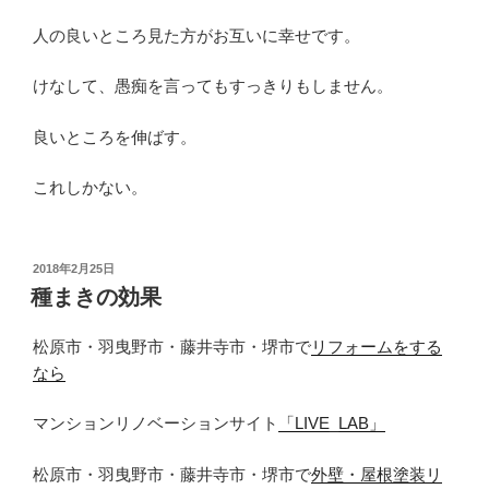
人の良いところ見た方がお互いに幸せです。
けなして、愚痴を言ってもすっきりもしません。
良いところを伸ばす。
これしかない。
投
2018年2月25日
稿
種まきの効果
日:
松原市・羽曳野市・藤井寺市・堺市で
リフォームをする
なら
マンションリノベーションサイト
「LIVE_LAB」
松原市・羽曳野市・藤井寺市・堺市で
外壁・屋根塗装リ