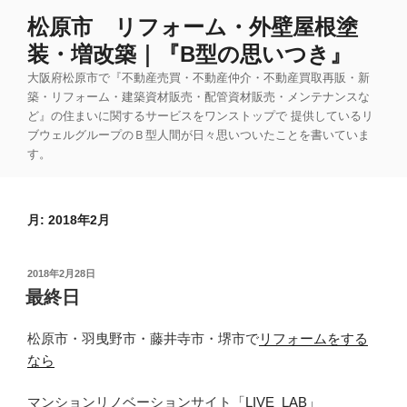
コ
松原市 リフォーム・外壁屋根塗
ン
装・増改築｜『B型の思いつき』
テ
ン
大阪府松原市で『不動産売買・不動産仲介・不動産買取再販・新
ツ
築・リフォーム・建築資材販売・配管資材販売・メンテナンスな
ど』の住まいに関するサービスをワンストップで 提供しているリ
へ
ブウェルグループのＢ型人間が日々思いついたことを書いていま
ス
す。
キ
ッ
プ
月:
2018年2月
投
2018年2月28日
稿
最終日
日:
松原市・羽曳野市・藤井寺市・堺市で
リフォームをする
なら
マンションリノベーションサイト
「LIVE_LAB」