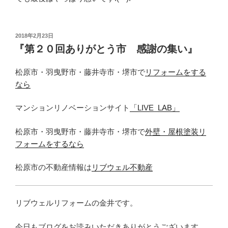
投
2018年2月23日
稿
『第２０回ありがとう市 感謝の集い』
日:
松原市・羽曳野市・藤井寺市・堺市で
リフォームをする
なら
マンションリノベーションサイト
「LIVE_LAB」
松原市・羽曳野市・藤井寺市・堺市で
外壁・屋根塗装リ
フォームをするなら
松原市の不動産情報は
リブウェル不動産
リブウェルリフォームの金井です。
今日もブログをお読みいただきありがとうございます。