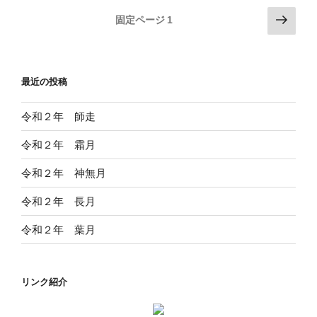
投
次
固定ページ
1
の
稿
ペ
の
ー
ペ
最近の投稿
ジ
ー
ジ
令和２年 師走
送
令和２年 霜月
り
令和２年 神無月
令和２年 長月
令和２年 葉月
リンク紹介