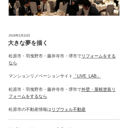
投
2018年2月22日
稿
大きな夢を描く
日:
松原市・羽曳野市・藤井寺市・堺市で
リフォームをする
なら
マンションリノベーションサイト
「LIVE_LAB」
松原市・羽曳野市・藤井寺市・堺市で
外壁・屋根塗装リ
フォームをするなら
松原市の不動産情報は
リブウェル不動産