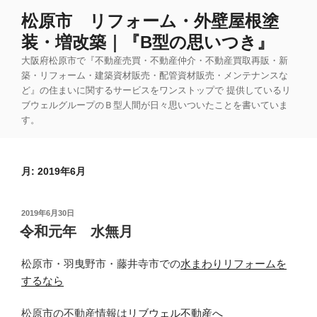
コ
松原市 リフォーム・外壁屋根塗
ン
装・増改築｜『B型の思いつき』
テ
ン
大阪府松原市で『不動産売買・不動産仲介・不動産買取再販・新
ツ
築・リフォーム・建築資材販売・配管資材販売・メンテナンスな
ど』の住まいに関するサービスをワンストップで 提供しているリ
へ
ブウェルグループのＢ型人間が日々思いついたことを書いていま
ス
す。
キ
ッ
プ
月:
2019年6月
投
2019年6月30日
稿
令和元年 水無月
日:
松原市・羽曳野市・藤井寺市での
水まわりリフォームを
するなら
松原市の不動産情報は
リブウェル不動産へ