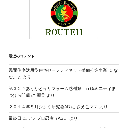
最近のコメント
民間住宅活用型住宅セーフティネット整備推進事業
に
な
なこ☆
より
第３２回ありがとうリフォーム感謝祭 in ゆめニティま
つばら開催
に
麗美
より
２０１４年８月シクミ研究会AB
に
さえこママ
より
最終日
に
アメブロ忍者"YASU"
より