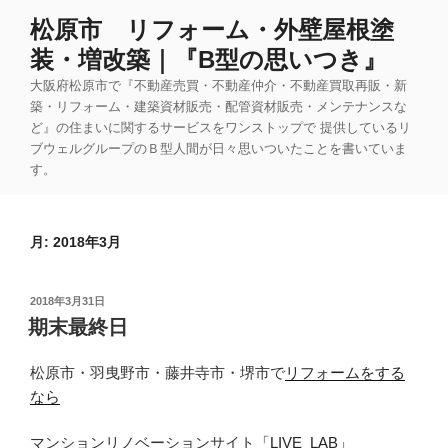
コ
松原市 リフォーム・外壁屋根塗
ン
装・増改築｜『B型の思いつき』
テ
ン
大阪府松原市で『不動産売買・不動産仲介・不動産買取再販・新
ツ
築・リフォーム・建築資材販売・配管資材販売・メンテナンスな
ど』の住まいに関するサービスをワンストップで 提供しているリ
へ
ブウェルグループのＢ型人間が日々思いついたことを書いていま
ス
す。
キ
ッ
プ
月:
2018年3月
投
2018年3月31日
稿
期末最終日
日:
松原市・羽曳野市・藤井寺市・堺市で
リフォームをする
なら
マンションリノベーションサイト
「LIVE_LAB」