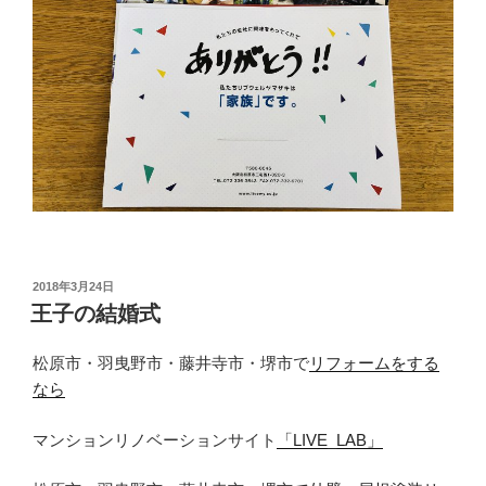
投
2018年3月24日
稿
王子の結婚式
日:
松原市・羽曳野市・藤井寺市・堺市で
リフォームをする
なら
マンションリノベーションサイト
「LIVE_LAB」