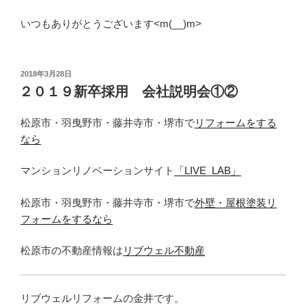
いつもありがとうございます<m(__)m>
投
2018年3月28日
稿
２０１９新卒採用 会社説明会①②
日:
松原市・羽曳野市・藤井寺市・堺市で
リフォームをする
なら
マンションリノベーションサイト
「LIVE_LAB」
松原市・羽曳野市・藤井寺市・堺市で
外壁・屋根塗装リ
フォームをするなら
松原市の不動産情報は
リブウェル不動産
リブウェルリフォームの金井です。