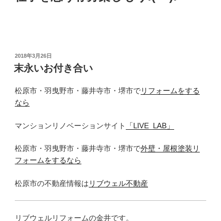
投
2018年3月26日
稿
末永いお付き合い
日:
松原市・羽曳野市・藤井寺市・堺市で
リフォームをする
なら
マンションリノベーションサイト
「LIVE_LAB」
松原市・羽曳野市・藤井寺市・堺市で
外壁・屋根塗装リ
フォームをするなら
松原市の不動産情報は
リブウェル不動産
リブウェルリフォームの金井です。