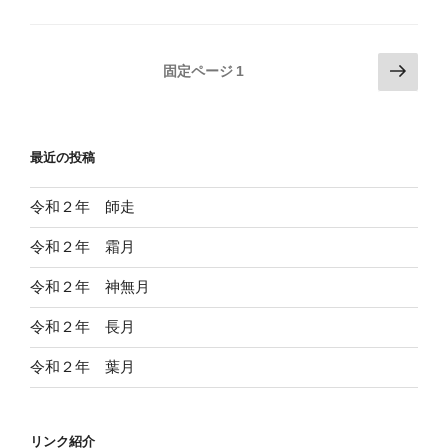
投
次
固定ページ
1
の
稿
ペ
の
ー
ペ
最近の投稿
ジ
ー
ジ
令和２年 師走
送
令和２年 霜月
り
令和２年 神無月
令和２年 長月
令和２年 葉月
リンク紹介