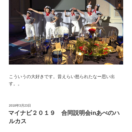
こういうの大好きです。昔えらい怒られたなー思い出
す。。
投
2018年3月23日
稿
マイナビ２０１９ 合同説明会inあべのハ
日:
ルカス