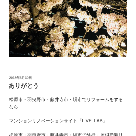
投
2018年3月30日
稿
ありがとう
日:
松原市・羽曳野市・藤井寺市・堺市で
リフォームをする
なら
マンションリノベーションサイト
「LIVE_LAB」
松原市・羽曳野市・藤井寺市・堺市で
外壁・屋根塗装リ