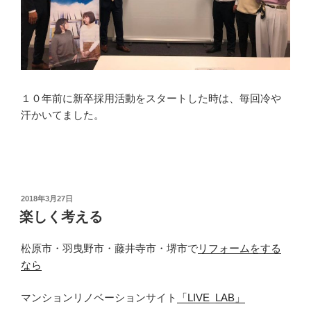
１０年前に新卒採用活動をスタートした時は、毎回冷や
汗かいてました。
投
2018年3月27日
稿
楽しく考える
日:
松原市・羽曳野市・藤井寺市・堺市で
リフォームをする
なら
マンションリノベーションサイト
「LIVE_LAB」