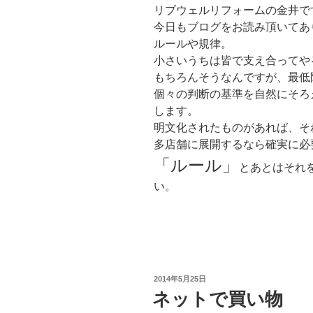
リブウェルリフォームの金井で
今日もブログをお読み頂いてあ
ルールや規律。
小さいうちは皆で支え合ってや
もちろんそうなんですが、最低
個々の判断の基準を自然にそろ
します。
明文化されたものがあれば、そ
多店舗に展開するなら確実に必
「ルール」
とあとはそれ
い。
投
2014年5月25日
稿
ネットで買い物
日: