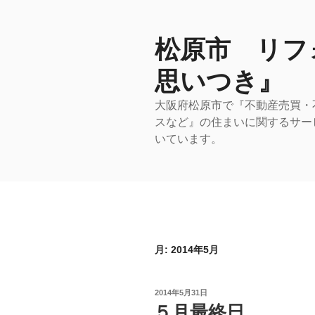
コ
ン
テ
松原市 リフ
ン
思いつき』
ツ
へ
大阪府松原市で『不動産売買・
ス
スなど』の住まいに関するサー
キ
いています。
ッ
プ
月:
2014年5月
投
2014年5月31日
稿
５月最終日
日: