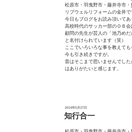
松原市・羽曳野市・藤井寺市・
リブウェルリフォームの金井で
今日もブログをお読み頂いてあ
高校時代のサッカー部のＯＢ会
顧問の先生が芸人の「池乃めだ
と名付けられています（笑）
ここでいろいろな事を教えても
今も引き続きですが。
昔はそこまで思いませんでした
はありがたいと感じます。
投
2014年5月27日
稿
知行合一
日:
松原市・羽曳野市・藤井寺市・