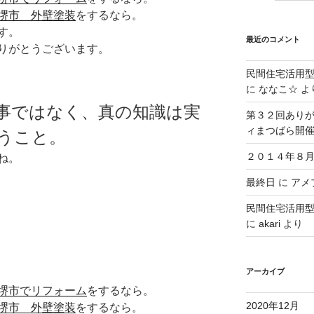
堺市 外壁塗装
をするなら。
す。
最近のコメント
りがとうございます。
民間住宅活用
に
ななこ☆
よ
事ではなく、真の知識は実
第３２回ありが
ィまつばら開
うこと。
２０１４年８月
ね。
最終日
に
アメブ
民間住宅活用
に
akari
より
アーカイブ
堺市でリフォーム
をするなら。
2020年12月
堺市 外壁塗装
をするなら。