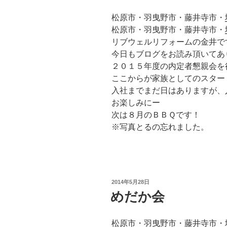
松原市・羽曳野市・藤井寺市・
松原市・羽曳野市・藤井寺市・
リブウェルリフォームの金井で
今日もブログをお読み頂いてあ
２０１５年度の内定者懇親会を
ここからが家族としてのスター
入社までまだ日はありますが、
お楽しみにー
次は８月のＢＢＱです！
※写真とるの忘れました。
投
2014年5月28日
稿
めだか会
日:
松原市・羽曳野市・藤井寺市・