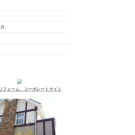
走
月
無月
月
月
リフォーム コーポレートサイト