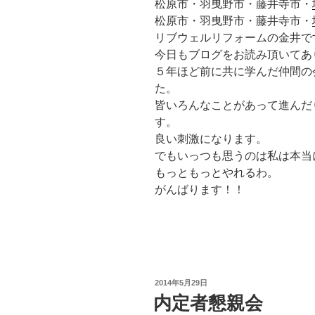
松原市・羽曳野市・藤井寺市・
松原市・羽曳野市・藤井寺市・
リブウェルリフォームの金井で
今日もブログをお読み頂いてあ
５年ほど前に共に学んだ仲間の
た。
皆いろんなことがあって進んだ
す。
良い刺激になります。
でもいっつも思うのは私は本当
もっともっとやれるわ。
がんばります！！
投
2014年5月29日
稿
内定者懇親会
日: