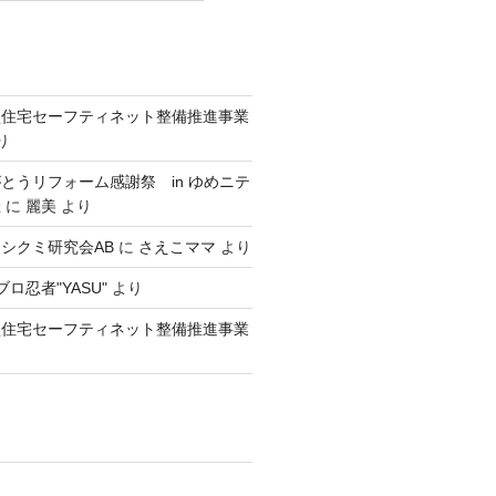
型住宅セーフティネット整備推進事業
り
とうリフォーム感謝祭 in ゆめニテ
催
に
麗美
より
シクミ研究会AB
に
さえこママ
より
ロ忍者"YASU"
より
型住宅セーフティネット整備推進事業