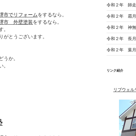
令和２年 師
堺市でリフォーム
をするなら。
令和２年 霜
堺市 外壁塗装
をするなら。
令和２年 神
す。
りがとうございます。
令和２年 長
令和２年 葉
どうか。
い。
リンク紹介
リブウェル
塾