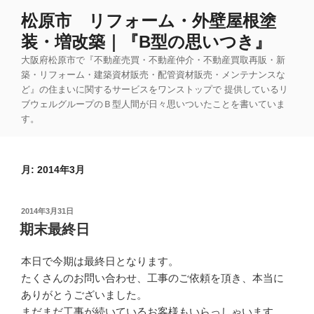
コ
松原市 リフォーム・外壁屋根塗
ン
装・増改築｜『B型の思いつき』
テ
ン
大阪府松原市で『不動産売買・不動産仲介・不動産買取再販・新
ツ
築・リフォーム・建築資材販売・配管資材販売・メンテナンスな
ど』の住まいに関するサービスをワンストップで 提供しているリ
へ
ブウェルグループのＢ型人間が日々思いついたことを書いていま
ス
す。
キ
ッ
プ
月:
2014年3月
投
2014年3月31日
稿
期末最終日
日:
本日で今期は最終日となります。
たくさんのお問い合わせ、工事のご依頼を頂き、本当に
ありがとうございました。
まだまだ工事が続いているお客様もいらっしゃいます。