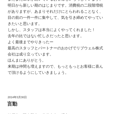
明日から新しい期のはじまりです。消費税の二段階増税
がありますが、あまりそれだけにとらわれることなく、
目の前の一件一件に集中して、気を引き締めてやってい
きたいと思います。
しかし、スタッフは本当によくやってくれました！
去年の比ではない忙しさだったと思います。
よく最後までやりきったー
最高のスタッフとパートナーのおかげでリブウェル株式
会社は成り立っています。
ほんまにありがとう。
来期は仲間も増えますので、もっともっとお客様に喜ん
で頂けるようにしていきましょう。
投
2014年3月30日
稿
言動
日: