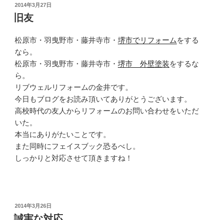
投
2014年3月27日
稿
旧友
日:
松原市・羽曳野市・藤井寺市・
堺市でリフォーム
をする
なら。
松原市・羽曳野市・藤井寺市・
堺市 外壁塗装
をするな
ら。
リブウェルリフォームの金井です。
今日もブログをお読み頂いてありがとうございます。
高校時代の友人からリフォームのお問い合わせをいただ
いた。
本当にありがたいことです。
また同時にフェイスブック恐るべし。
しっかりと対応させて頂きますね！
投
2014年3月26日
稿
誠実な対応