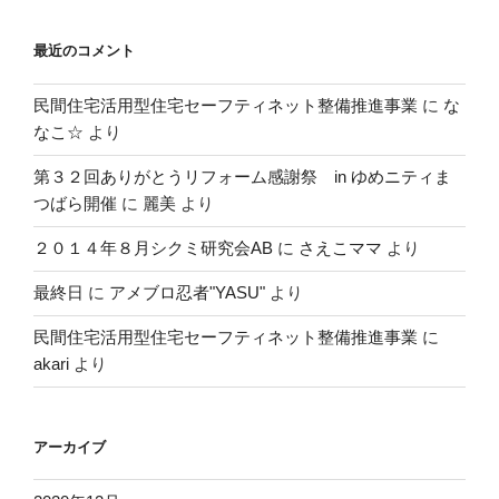
最近のコメント
民間住宅活用型住宅セーフティネット整備推進事業
に
な
なこ☆
より
第３２回ありがとうリフォーム感謝祭 in ゆめニティま
つばら開催
に
麗美
より
２０１４年８月シクミ研究会AB
に
さえこママ
より
最終日
に
アメブロ忍者"YASU"
より
民間住宅活用型住宅セーフティネット整備推進事業
に
akari
より
アーカイブ