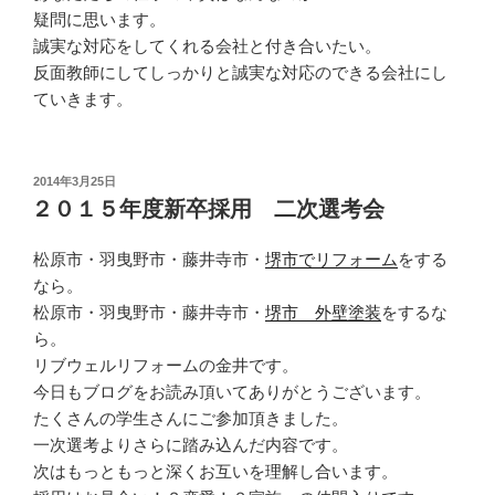
疑問に思います。
誠実な対応をしてくれる会社と付き合いたい。
反面教師にしてしっかりと誠実な対応のできる会社にし
ていきます。
投
2014年3月25日
稿
２０１５年度新卒採用 二次選考会
日:
松原市・羽曳野市・藤井寺市・
堺市でリフォーム
をする
なら。
松原市・羽曳野市・藤井寺市・
堺市 外壁塗装
をするな
ら。
リブウェルリフォームの金井です。
今日もブログをお読み頂いてありがとうございます。
たくさんの学生さんにご参加頂きました。
一次選考よりさらに踏み込んだ内容です。
次はもっともっと深くお互いを理解し合います。