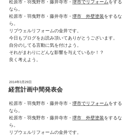
松原市・羽曳野市・藤井寺市・
堺市でリフォーム
をする
なら。
松原市・羽曳野市・藤井寺市・
堺市 外壁塗装
をするな
ら。
リブウェルリフォームの金井です。
今日もブログをお読み頂いてありがとうございます。
自分のしてる言動に気を付けよう。
それがまわりにどんな影響を与えているか！？
良く考えよう。
投
2014年3月29日
稿
経営計画中間発表会
日:
松原市・羽曳野市・藤井寺市・
堺市でリフォーム
をする
なら。
松原市・羽曳野市・藤井寺市・
堺市 外壁塗装
をするな
ら。
リブウェルリフォームの金井です。