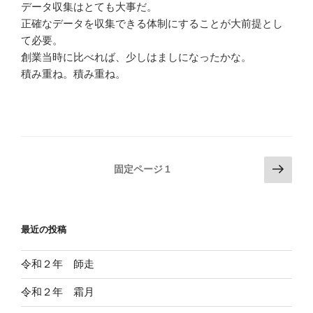
データ収集はとても大事だ。
正確なデータを収集できる体制にすることが大前提とし
て必要。
創業当時に比べれば、少しはましになったかな。
積み重ね。積み重ね。
投
次
固定ページ
1
の
稿
ペ
の
ー
ペ
最近の投稿
ジ
ー
ジ
令和２年 師走
送
令和２年 霜月
り