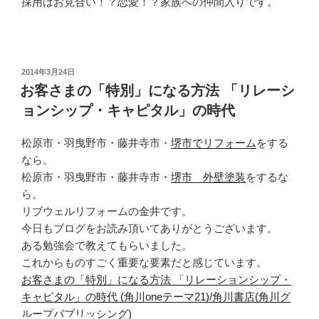
採用はお見合い！？恋愛！？家族への仲間入りです。
投
2014年3月24日
稿
お客さまの「特別」になる方法 「リレーシ
日:
ョンシップ・キャピタル」の時代
松原市・羽曳野市・藤井寺市・
堺市でリフォーム
をする
なら。
松原市・羽曳野市・藤井寺市・
堺市 外壁塗装
をするな
ら。
リブウェルリフォームの金井です。
今日もブログをお読み頂いてありがとうございます。
ある勉強会で教えてもらいました。
これからものすごく重要な要素だと感じています。
お客さまの「特別」になる方法 「リレーションシップ・
キャピタル」の時代 (角川oneテーマ21)/角川書店(角川グ
ループパブリッシング)