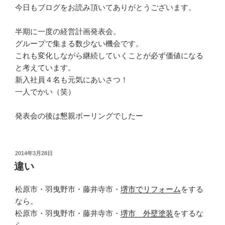
今日もブログをお読み頂いてありがとうございます。
半期に一度の経営計画発表会。
グループで集まる数少ない機会です。
これも変化しながら継続していくことが必ず価値になる
と考えています。
新入社員４名も元気にあいさつ！
一人でかい（笑）
発表会の後は懇親ボーリングでしたー
投
2014年3月28日
稿
違い
日:
松原市・羽曳野市・藤井寺市・
堺市でリフォーム
をする
なら。
松原市・羽曳野市・藤井寺市・
堺市 外壁塗装
をするな