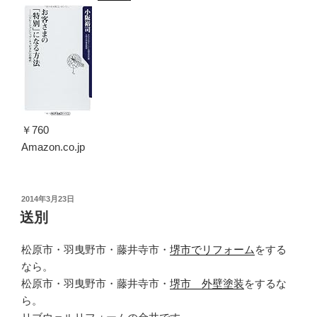
￥760
Amazon.co.jp
投
2014年3月23日
稿
送別
日:
松原市・羽曳野市・藤井寺市・
堺市でリフォーム
をする
なら。
松原市・羽曳野市・藤井寺市・
堺市 外壁塗装
をするな
ら。