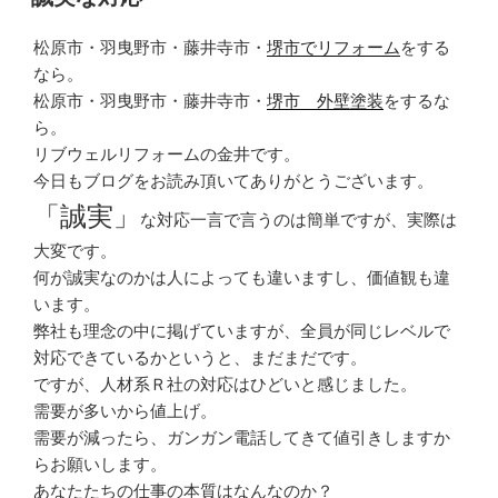
日:
松原市・羽曳野市・藤井寺市・
堺市でリフォーム
をする
なら。
松原市・羽曳野市・藤井寺市・
堺市 外壁塗装
をするな
ら。
リブウェルリフォームの金井です。
今日もブログをお読み頂いてありがとうございます。
「誠実」
な対応一言で言うのは簡単ですが、実際は
大変です。
何が誠実なのかは人によっても違いますし、価値観も違
います。
弊社も理念の中に掲げていますが、全員が同じレベルで
対応できているかというと、まだまだです。
ですが、人材系Ｒ社の対応はひどいと感じました。
需要が多いから値上げ。
需要が減ったら、ガンガン電話してきて値引きしますか
らお願いします。
あなたたちの仕事の本質はなんなのか？