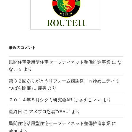
最近のコメント
民間住宅活用型住宅セーフティネット整備推進事業
に
な
なこ☆
より
第３２回ありがとうリフォーム感謝祭 in ゆめニティま
つばら開催
に
麗美
より
２０１４年８月シクミ研究会AB
に
さえこママ
より
最終日
に
アメブロ忍者"YASU"
より
民間住宅活用型住宅セーフティネット整備推進事業
に
akari
より