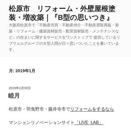
コ
松原市 リフォーム・外壁屋根塗
ン
装・増改築｜『B型の思いつき』
テ
ン
大阪府松原市で『不動産売買・不動産仲介・不動産買取再販・新
ツ
築・リフォーム・建築資材販売・配管資材販売・メンテナンスな
ど』の住まいに関するサービスをワンストップで 提供しているリ
へ
ブウェルグループのＢ型人間が日々思いついたことを書いていま
ス
す。
キ
ッ
プ
月:
2019年1月
投
2019年1月30日
稿
睦月
日:
松原市・羽曳野市・藤井寺市で
リフォームをするなら
マンションリノベーションサイト
「LIVE_LAB」