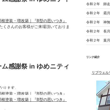
令和２年 師
令和２年 霜
令和２年 神
たくさんのお客様がご来場頂いておりま
令和２年 長
令和２年 葉
リンク紹介
ム感謝祭 in ゆめニティ
リブウェル
なります。