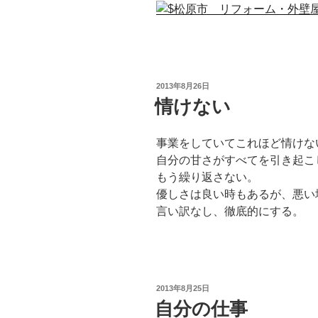
投
2013年8月26日
稿
情けない
日:
事業をしていてこれほど情けな
自分の甘さがすべてを引き起こ
もう繰り返さない。
優しさは良い時もあるが、悪い
言い訳なし、徹底的にする。
投
2013年8月25日
稿
自分の仕事
日: