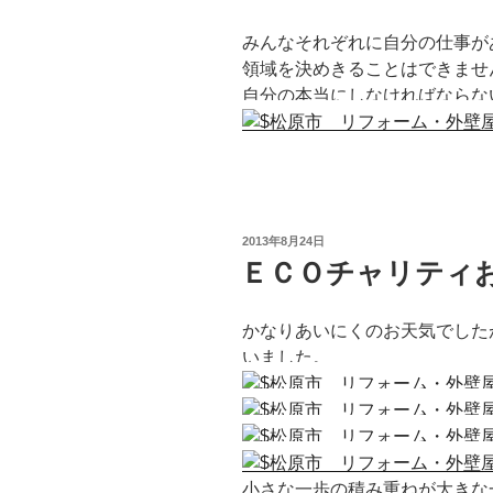
みんなそれぞれに自分の仕事が
領域を決めきることはできませ
自分の本当にしなければならな
投
2013年8月24日
稿
ＥＣＯチャリティ
日:
かなりあいにくのお天気でした
いました。
小さな一歩の積み重ねが大きな