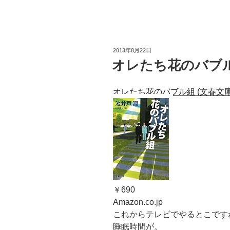
投
2013年8月22日
稿
オレたち花のバブ
日:
オレたち花のバブル組 (文春文庫
￥690
Amazon.co.jp
これからテレビでやるとこです
睡眠時間が。