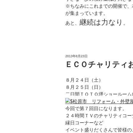
※ちなみにこれまでの開催で、
が集まっています。
継続は力なり
あと、
。
投
2013年8月23日
稿
ＥＣＯチャリティ
日:
８月２４日（土）
８月２５日（日）
二日間ＴＯＴＯ堺ショールーム
今回で第７回目になります。
２４時間ＴＶのチャリティコー
縁日コーナーなど
イベント盛りだくさんで皆様の