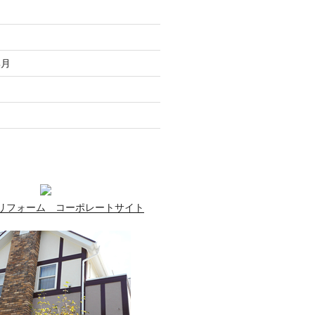
走
月
無月
月
月
リフォーム コーポレートサイト