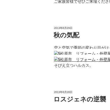
ご家族皆様でぜひご来場くださ
投
2013年8月29日
稿
秋の気配
日:
空と空気で季節の変わり目がは
そびえ立つハルカス。
投
2013年8月28日
稿
ロスジェネの逆襲
日: