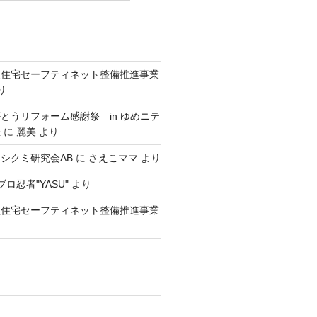
型住宅セーフティネット整備推進事業
り
とうリフォーム感謝祭 in ゆめニテ
催
に
麗美
より
シクミ研究会AB
に
さえこママ
より
ロ忍者"YASU"
より
型住宅セーフティネット整備推進事業