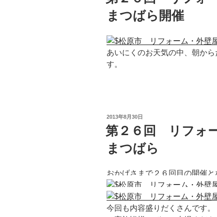
まつばら開催
あいにくのお天気の中、朝から
す。
投
2013年8月30日
稿
第２６回 リフォー
日:
まつばら
おかげさまで２６回目の開催と
今回も内容盛りだくさんです。