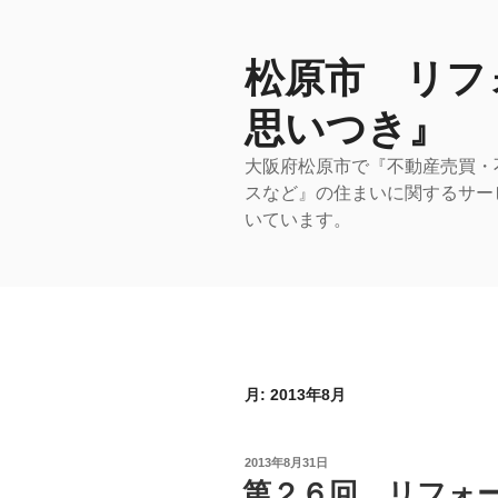
コ
ン
テ
松原市 リフ
ン
思いつき』
ツ
へ
大阪府松原市で『不動産売買・
ス
スなど』の住まいに関するサー
キ
いています。
ッ
プ
月:
2013年8月
投
2013年8月31日
稿
第２６回 リフォー
日: