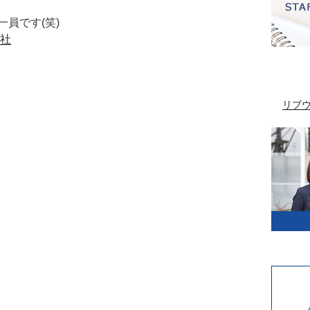
員です(笑)
ド社
リブ