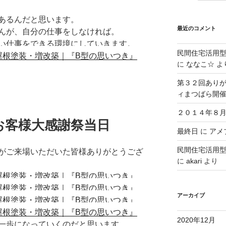
あるんだと思います。
最近のコメント
んが、自分の仕事をしなければ。
い仕事をできる環境にしていきます。
民間住宅活用
に
ななこ☆
よ
第３２回ありが
ィまつばら開
２０１４年８月
お客様大感謝祭当日
最終日
に
アメブ
民間住宅活用
がご来場いただいた皆様ありがとうござ
に
akari
より
アーカイブ
2020年12月
一歩になっていくのだと思います。