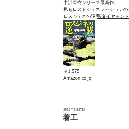
半沢直樹シリーズ最新作。
私もロストジェネレーションの一
ロスジェネの逆襲/ダイヤモン
￥1,575
Amazon.co.jp
投
2013年8月27日
稿
着工
日: