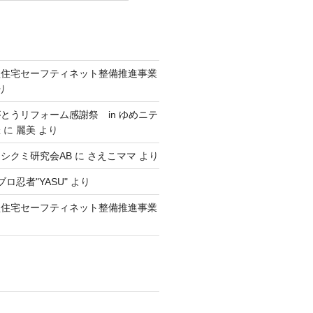
型住宅セーフティネット整備推進事業
り
とうリフォーム感謝祭 in ゆめニテ
催
に
麗美
より
シクミ研究会AB
に
さえこママ
より
ロ忍者"YASU"
より
型住宅セーフティネット整備推進事業