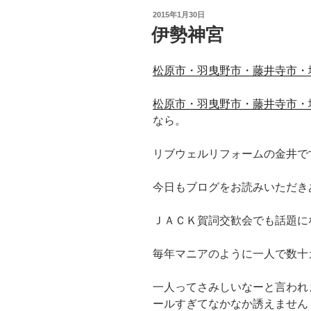
投
2015年1月30日
稿
伊勢神宮
日:
松原市・羽曳野市・藤井寺市・
松原市・羽曳野市・藤井寺市・
なら。
リブウェルリフォームの金井で
今日もブログをお読みいただき
ＪＡＣＫ賀詞交歓会でも話題に
毎年マニアのように一人で数十
一人ってさみしいなーと言われ
ールすぎてなかなか誘えません