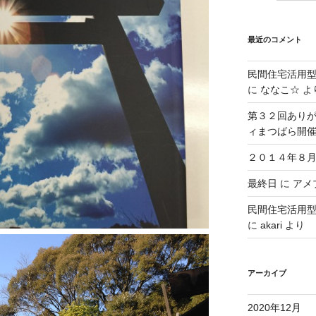
最近のコメント
民間住宅活用
に
ななこ☆
よ
第３２回ありが
ィまつばら開
２０１４年８月
最終日
に
アメブ
民間住宅活用
に
akari
より
アーカイブ
2020年12月