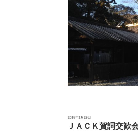
投
2015年1月29日
稿
ＪＡＣＫ賀詞交歓
日: