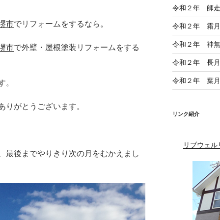
令和２年 師
堺市
でリフォームをするなら。
令和２年 霜
令和２年 神
堺市
で外壁・屋根塗装リフォームをする
令和２年 長
令和２年 葉
す。
ありがとうございます。
リンク紹介
リブウェル
、最後までやりきり次の月をむかえまし