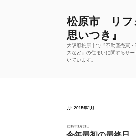
コ
ン
テ
松原市 リフ
ン
思いつき』
ツ
へ
大阪府松原市で『不動産売買・
ス
スなど』の住まいに関するサー
キ
いています。
ッ
プ
月:
2015年1月
投
2015年1月31日
稿
今年最初の最終日
日: