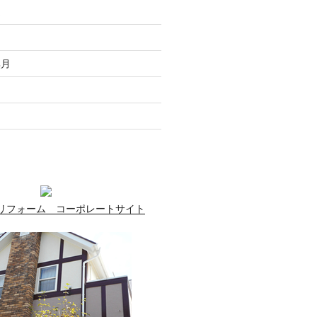
走
月
無月
月
月
リフォーム コーポレートサイト