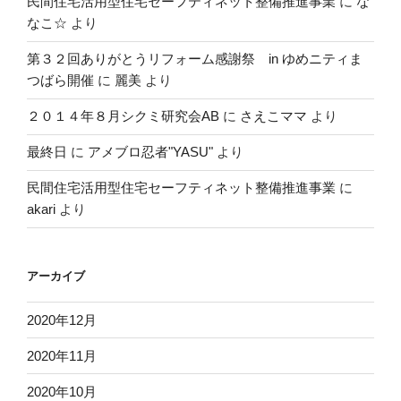
民間住宅活用型住宅セーフティネット整備推進事業
に
な
なこ☆
より
第３２回ありがとうリフォーム感謝祭 in ゆめニティま
つばら開催
に
麗美
より
２０１４年８月シクミ研究会AB
に
さえこママ
より
最終日
に
アメブロ忍者"YASU"
より
民間住宅活用型住宅セーフティネット整備推進事業
に
akari
より
アーカイブ
2020年12月
2020年11月
2020年10月