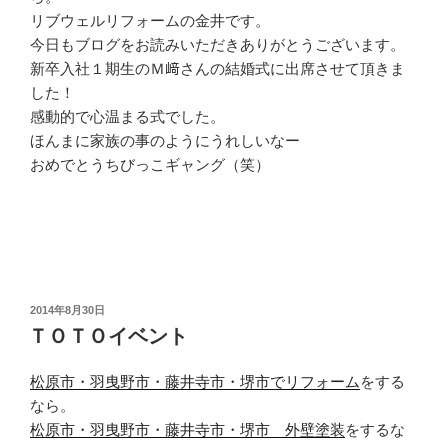
リブウェルリフォームの金井です。
今日もブログをお読みいただきありがとうございます。
新卒入社１期生のＭ﨑さんの結婚式に出席させて頂きま
した！
感動的で心温まる式でした。
ほんまに家族の事のようにうれしいなー
おめでとうちびっこギャング（笑）
投
2014年8月30日
稿
ＴＯＴＯイベント
日:
松原市・羽曳野市・藤井寺市・堺市でリフォーム
をする
なら。
松原市・羽曳野市・藤井寺市・堺市 外壁塗装
をするな