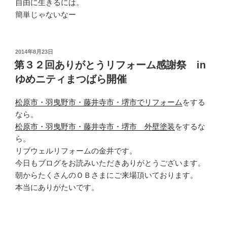
自由に生きるには。
簡単じゃないなー
投
2014年8月23日
稿
第３２回ありがとうリフォーム感謝祭 in
日:
ゆめニティまつばら開催
松原市・羽曳野市・藤井寺市・堺市でリフォーム
をする
なら。
松原市・羽曳野市・藤井寺市・堺市 外壁塗装
をするな
ら。
リブウェルリフォームの金井です。
今日もブログをお読みいただきありがとうございます。
朝からたくさんのＯＢさまにご来場頂いております。
本当にありがたいです。