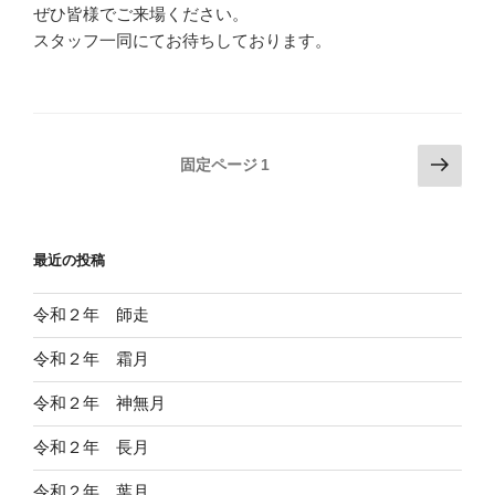
ぜひ皆様でご来場ください。
スタッフ一同にてお待ちしております。
投
次
固定ページ
1
の
稿
ペ
の
ー
ペ
最近の投稿
ジ
ー
ジ
令和２年 師走
送
令和２年 霜月
り
令和２年 神無月
令和２年 長月
令和２年 葉月