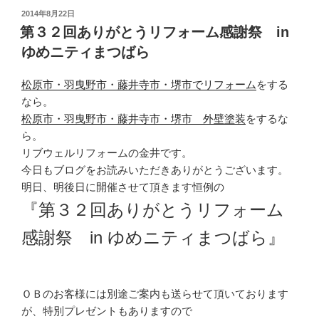
投
2014年8月22日
稿
第３２回ありがとうリフォーム感謝祭 in
日:
ゆめニティまつばら
松原市・羽曳野市・藤井寺市・堺市でリフォーム
をする
なら。
松原市・羽曳野市・藤井寺市・堺市 外壁塗装
をするな
ら。
リブウェルリフォームの金井です。
今日もブログをお読みいただきありがとうございます。
明日、明後日に開催させて頂きます恒例の
『第３２回ありがとうリフォーム
感謝祭 in ゆめニティまつばら』
ＯＢのお客様には別途ご案内も送らせて頂いております
が、特別プレゼントもありますので