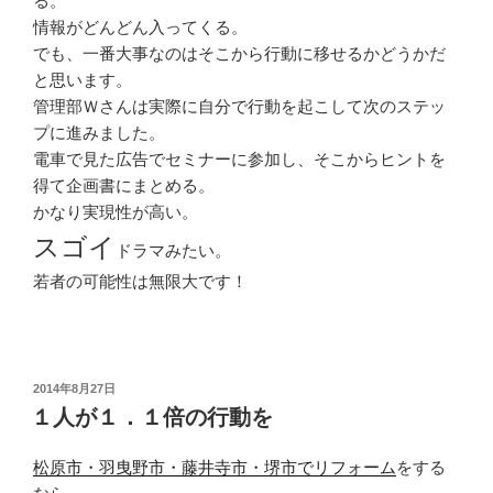
る。
情報がどんどん入ってくる。
でも、一番大事なのはそこから行動に移せるかどうかだ
と思います。
管理部Ｗさんは実際に自分で行動を起こして次のステッ
プに進みました。
電車で見た広告でセミナーに参加し、そこからヒントを
得て企画書にまとめる。
かなり実現性が高い。
スゴイ
ドラマみたい。
若者の可能性は無限大です！
投
2014年8月27日
稿
１人が１．１倍の行動を
日:
松原市・羽曳野市・藤井寺市・堺市でリフォーム
をする