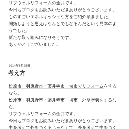
リブウェルリフォームの金井です。
今日もブログをお読みいただきありがとうございます。
ものすごいエネルギッシュな方をご紹介頂きました。
開拓しようと思えばなんとでもなるんだという見本のよ
うでした。
新たな取り組みになりそうです。
ありがとうございました。
投
2014年8月25日
稿
考え方
日:
松原市・羽曳野市・藤井寺市・堺市でリフォーム
をする
なら。
松原市・羽曳野市・藤井寺市・堺市 外壁塗装
をするな
ら。
リブウェルリフォームの金井です。
今日もブログをお読みいただきありがとうございます。
中を考えて外をつくるじゃなくて、外を考えて中をつく