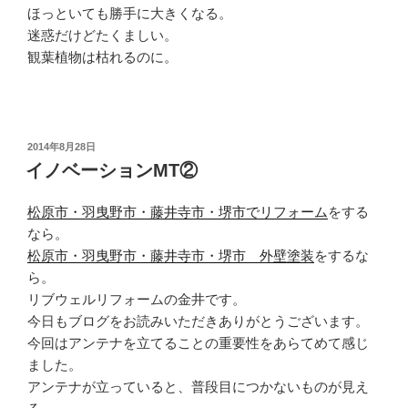
ほっといても勝手に大きくなる。
迷惑だけどたくましい。
観葉植物は枯れるのに。
投
2014年8月28日
稿
イノベーションMT②
日:
松原市・羽曳野市・藤井寺市・堺市でリフォーム
をする
なら。
松原市・羽曳野市・藤井寺市・堺市 外壁塗装
をするな
ら。
リブウェルリフォームの金井です。
今日もブログをお読みいただきありがとうございます。
今回はアンテナを立てることの重要性をあらてめて感じ
ました。
アンテナが立っていると、普段目につかないものが見え