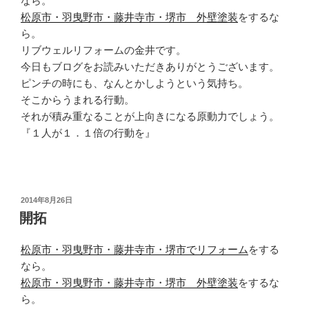
なら。
松原市・羽曳野市・藤井寺市・堺市 外壁塗装
をするな
ら。
リブウェルリフォームの金井です。
今日もブログをお読みいただきありがとうございます。
ピンチの時にも、なんとかしようという気持ち。
そこからうまれる行動。
それが積み重なることが上向きになる原動力でしょう。
『１人が１．１倍の行動を』
投
2014年8月26日
稿
開拓
日:
松原市・羽曳野市・藤井寺市・堺市でリフォーム
をする
なら。
松原市・羽曳野市・藤井寺市・堺市 外壁塗装
をするな
ら。