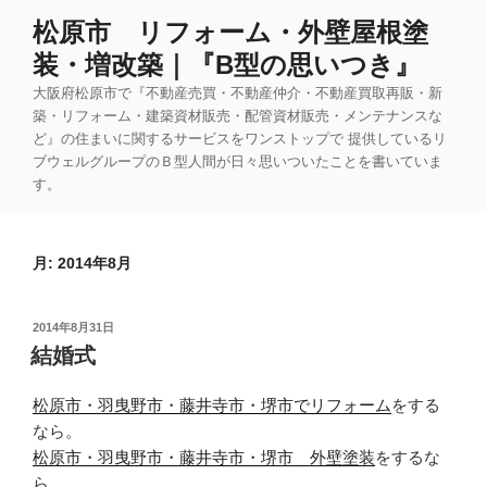
コ
松原市 リフォーム・外壁屋根塗
ン
装・増改築｜『B型の思いつき』
テ
ン
大阪府松原市で『不動産売買・不動産仲介・不動産買取再販・新
ツ
築・リフォーム・建築資材販売・配管資材販売・メンテナンスな
ど』の住まいに関するサービスをワンストップで 提供しているリ
へ
ブウェルグループのＢ型人間が日々思いついたことを書いていま
ス
す。
キ
ッ
プ
月:
2014年8月
投
2014年8月31日
稿
結婚式
日:
松原市・羽曳野市・藤井寺市・堺市でリフォーム
をする
なら。
松原市・羽曳野市・藤井寺市・堺市 外壁塗装
をするな
ら。