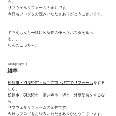
ら。
リブウェルリフォームの金井です。
今日もブログをお読みいただきありがとうございます。
ドラえもんと一緒にＫ所長の作ったパスタを食べ
る。。。
なんのこっちゃ。
投
2014年8月29日
稿
雑草
日:
松原市・羽曳野市・藤井寺市・堺市でリフォーム
をする
なら。
松原市・羽曳野市・藤井寺市・堺市 外壁塗装
をするな
ら。
リブウェルリフォームの金井です。
今日もブログをお読みいただきありがとうございます。