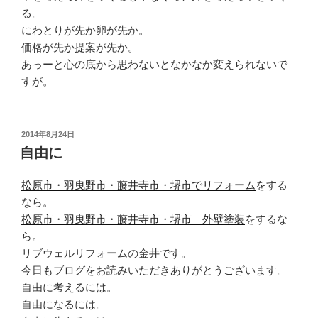
る。
にわとりが先か卵が先か。
価格が先か提案が先か。
あっーと心の底から思わないとなかなか変えられないで
すが。
投
2014年8月24日
稿
自由に
日:
松原市・羽曳野市・藤井寺市・堺市でリフォーム
をする
なら。
松原市・羽曳野市・藤井寺市・堺市 外壁塗装
をするな
ら。
リブウェルリフォームの金井です。
今日もブログをお読みいただきありがとうございます。
自由に考えるには。
自由になるには。