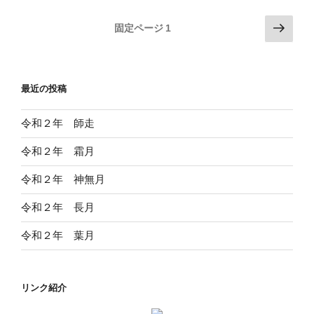
投
次
固定ページ
1
の
稿
ペ
の
ー
ペ
最近の投稿
ジ
ー
ジ
令和２年 師走
送
令和２年 霜月
り
令和２年 神無月
令和２年 長月
令和２年 葉月
リンク紹介