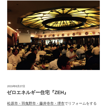
投
2015年8月27日
稿
ゼロエネルギー住宅『ZEH』
日:
松原市・羽曳野市・藤井寺市・堺市
でリフォームをする