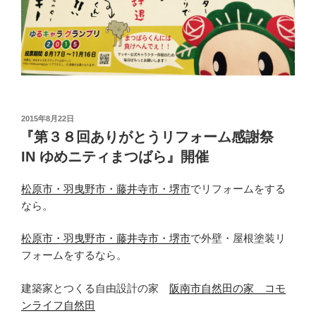
投
2015年8月22日
稿
『第３８回ありがとうリフォーム感謝祭
日:
IN ゆめニティまつばら』開催
松原市・羽曳野市・藤井寺市・堺市
でリフォームをする
なら。
松原市・羽曳野市・藤井寺市・堺市
で外壁・屋根塗装リ
フォームをするなら。
建築家とつくる自由設計の家
阪南市自然田の家 コモ
ンライフ自然田