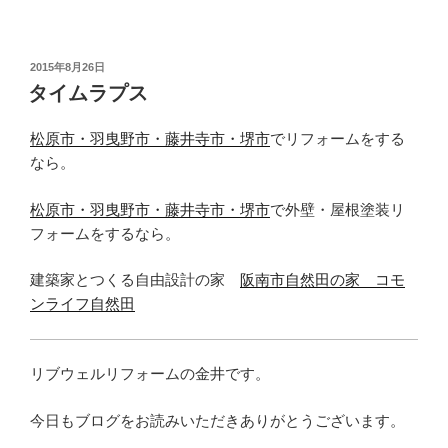
投
2015年8月26日
稿
タイムラプス
日:
松原市・羽曳野市・藤井寺市・堺市
でリフォームをする
なら。
松原市・羽曳野市・藤井寺市・堺市
で外壁・屋根塗装リ
フォームをするなら。
建築家とつくる自由設計の家
阪南市自然田の家 コモ
ンライフ自然田
リブウェルリフォームの金井です。
今日もブログをお読みいただきありがとうございます。