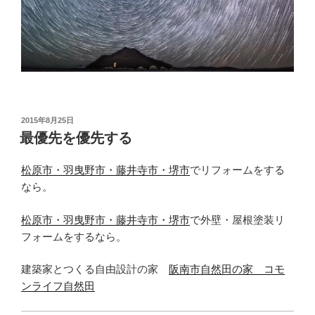
投
2015年8月25日
稿
最優先を優先する
日:
松原市・羽曳野市・藤井寺市・堺市
でリフォームをする
なら。
松原市・羽曳野市・藤井寺市・堺市
で外壁・屋根塗装リ
フォームをするなら。
建築家とつくる自由設計の家
阪南市自然田の家 コモ
ンライフ自然田