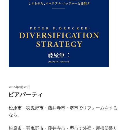
投
2015年8月28日
稿
ビアパーティ
日:
松原市・羽曳野市・藤井寺市・堺市
でリフォームをする
なら。
松原市・羽曳野市・藤井寺市・堺市
で外壁・屋根塗装リ