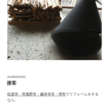
投
2015年8月30日
稿
接客
日:
松原市・羽曳野市・藤井寺市・堺市
でリフォームをする
なら。