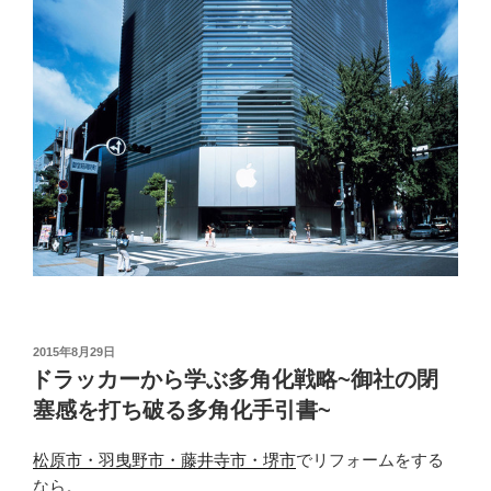
投
2015年8月29日
稿
ドラッカーから学ぶ多角化戦略~御社の閉
日:
塞感を打ち破る多角化手引書~
松原市・羽曳野市・藤井寺市・堺市
でリフォームをする
なら。