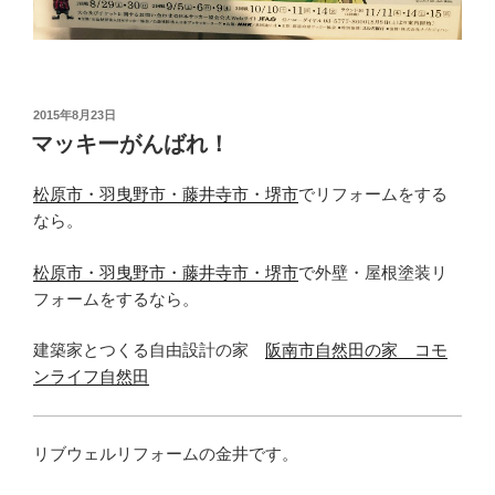
投
2015年8月23日
稿
マッキーがんばれ！
日:
松原市・羽曳野市・藤井寺市・堺市
でリフォームをする
なら。
松原市・羽曳野市・藤井寺市・堺市
で外壁・屋根塗装リ
フォームをするなら。
建築家とつくる自由設計の家
阪南市自然田の家 コモ
ンライフ自然田
リブウェルリフォームの金井です。