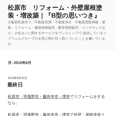
コ
松原市 リフォーム・外壁屋根塗
ン
装・増改築｜『B型の思いつき』
テ
ン
大阪府松原市で『不動産売買・不動産仲介・不動産買取再販・新
ツ
築・リフォーム・建築資材販売・配管資材販売・メンテナンスな
ど』の住まいに関するサービスをワンストップで 提供しているリ
へ
ブウェルグループのＢ型人間が日々思いついたことを書いていま
ス
す。
キ
ッ
プ
月:
2015年8月
投
2015年8月31日
稿
最終日
日:
松原市・羽曳野市・藤井寺市・堺市
でリフォームをする
なら。
松原市・羽曳野市・藤井寺市・堺市
で外壁・屋根塗装リ