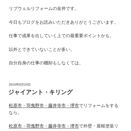
リブウェルリフォームの金井です。
今日もブログをお読みいただきありがとうございます。
仕事で成果を出していく上での最重要ポイントかも。
以外とできていないことが多い。
自分自身の仕事の棚卸もしなくては。
投
2015年8月24日
稿
ジャイアント・キリング
日:
松原市・羽曳野市・藤井寺市・堺市
でリフォームをする
なら。
松原市・羽曳野市・藤井寺市・堺市
で外壁・屋根塗装リ