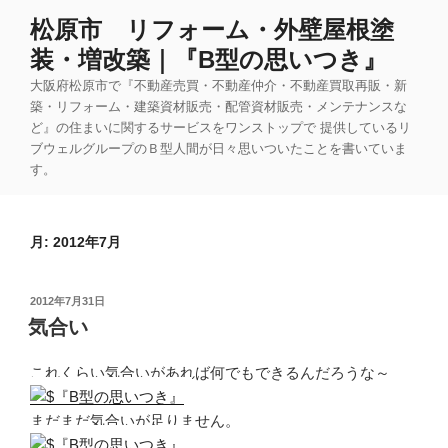
コ
松原市 リフォーム・外壁屋根塗
ン
装・増改築｜『B型の思いつき』
テ
ン
大阪府松原市で『不動産売買・不動産仲介・不動産買取再販・新
ツ
築・リフォーム・建築資材販売・配管資材販売・メンテナンスな
ど』の住まいに関するサービスをワンストップで 提供しているリ
へ
ブウェルグループのＢ型人間が日々思いついたことを書いていま
ス
す。
キ
ッ
プ
月:
2012年7月
投
2012年7月31日
稿
気合い
日:
これくらい気合いがあれば何でもできるんだろうな～
まだまだ気合いが足りません。