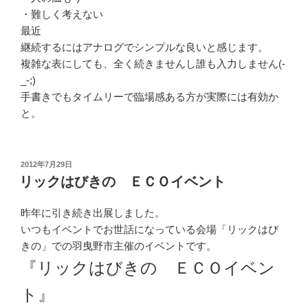
・難しく考えない
最近
継続するにはアナログでシンプルな良いと感じます。
複雑な表にしても、全く続きませんし誰も入力しません(-
_-;)
手書きでもタイムリーで臨場感ある方が実際には有効か
と。
投
2012年7月29日
稿
リックはびきの ＥＣＯイベント
日:
昨年に引き続き出展しました。
いつもイベントでお世話になっている会場「リックはび
きの」での羽曳野市主催のイベントです。
『リックはびきの ＥＣＯイベン
ト』