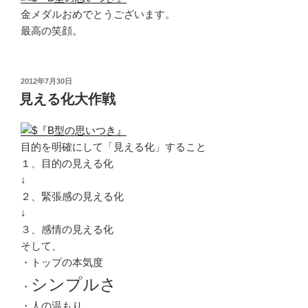
金メダルおめでとうございます。
最高の笑顔。
投
2012年7月30日
稿
見える化大作戦
日:
目的を明確にして「見える化」すること
１、目的の見える化
↓
２、緊張感の見える化
↓
３、感情の見える化
そして、
・トップの本気度
シンプルさ
・
・人の温もり