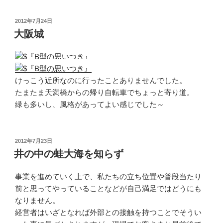
投
2012年7月24日
稿
大阪城
日:
けっこう近所なのに行ったことありませんでした。
たまたま天満橋からの帰り自転車でちょっと寄り道。
緑も多いし、風格があってよい感じでした～
投
2012年7月23日
稿
井の中の蛙大海を知らず
日:
事業を進めていく上で、私たちの立ち位置や普段当たり
前と思ってやっていることなどが自己満足ではどうにも
なりません。
経営者はいざとなれば外部との接触を持つことでそうい