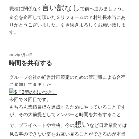
言い訳なし
職種に関係なく
で前へ進みましょう。
※会を企画して頂いたＳリフォームのＹ村社長本当にあ
りがとうございました。引き続きよろしくお願い致しま
す。
投
2012年7月22日
稿
時間を共有する
日:
グループ会社の経営計画策定のための管理職による合宿
に参加してきました。
今回で３回目です。
もちろん業績目標を達成するためにやっていることです
が、その大前提としてメンバーと時間を共有すること
想い
で、プライベートや性格、今の
など日常業務では
見る事のできない姿をお互い見ることができるのが本当