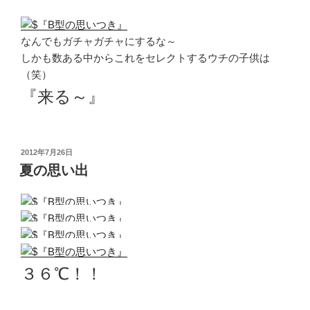
なんでもガチャガチャにするな～
しかも数ある中からこれをセレクトするウチの子供は
（笑）
『来る～』
投
2012年7月26日
稿
夏の思い出
日:
３６℃！！