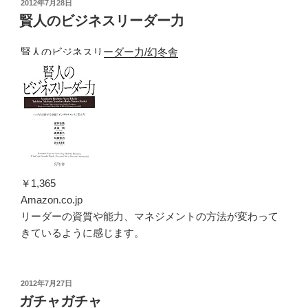
投
2012年7月28日
稿
賢人のビジネスリーダー力
日:
賢人のビジネスリーダー力/幻冬舎
￥1,365
Amazon.co.jp
リーダーの資質や能力、マネジメントの方法が変わって
きているように感じます。
投
2012年7月27日
稿
ガチャガチャ
日: