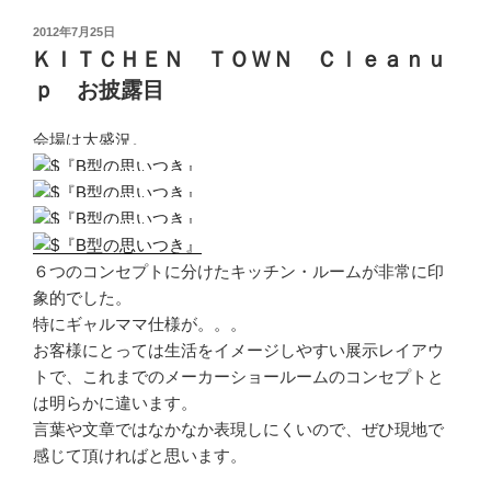
投
2012年7月25日
稿
ＫＩＴＣＨＥＮ ＴＯＷＮ Ｃｌｅａｎｕ
日:
ｐ お披露目
会場は大盛況。
６つのコンセプトに分けたキッチン・ルームが非常に印
象的でした。
特にギャルママ仕様が。。。
お客様にとっては生活をイメージしやすい展示レイアウ
トで、これまでのメーカーショールームのコンセプトと
は明らかに違います。
言葉や文章ではなかなか表現しにくいので、ぜひ現地で
感じて頂ければと思います。