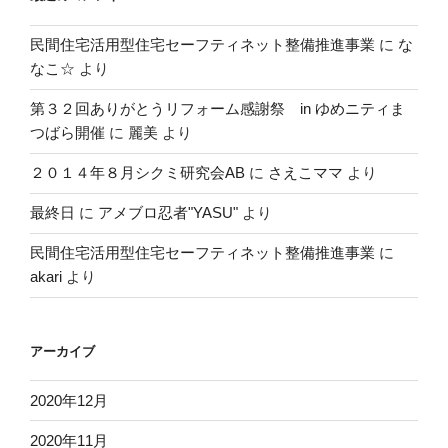
民間住宅活用型住宅セーフティネット整備推進事業
に
な
なこ☆
より
第３２回ありがとうリフォーム感謝祭 in ゆめニティま
つばら開催
に
麗美
より
２０１４年８月シクミ研究会AB
に
さえこママ
より
最終日
に
アメブロ忍者"YASU"
より
民間住宅活用型住宅セーフティネット整備推進事業
に
akari
より
アーカイブ
2020年12月
2020年11月