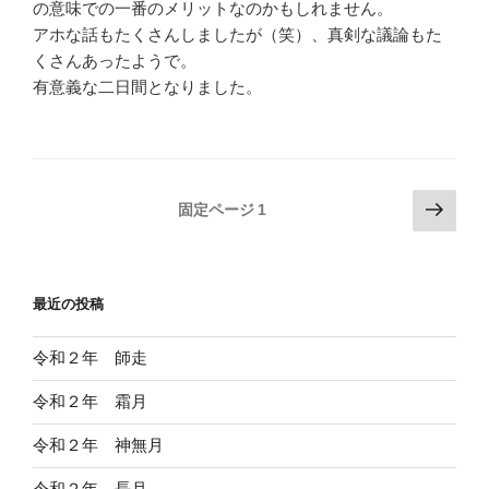
の意味での一番のメリットなのかもしれません。
アホな話もたくさんしましたが（笑）、真剣な議論もた
くさんあったようで。
有意義な二日間となりました。
投
次
固定ページ
1
の
稿
ペ
の
ー
ペ
最近の投稿
ジ
ー
ジ
令和２年 師走
送
令和２年 霜月
り
令和２年 神無月
令和２年 長月