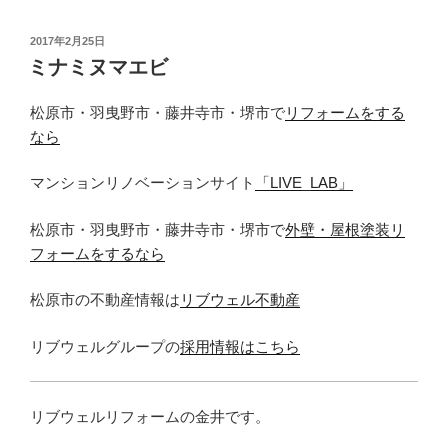
投
2017年2月25日
稿
ミナミヌマエビ
日:
松原市・羽曳野市・藤井寺市・堺市で
リフォームをする
なら
マンションリノベーションサイト
「LIVE_LAB」
松原市・羽曳野市・藤井寺市・堺市で
外壁・屋根塗装リ
フォームをするなら
松原市の不動産情報は
リブウェル不動産
リブウェルグループの
採用情報はこちら
リブウェルリフォームの金井です。