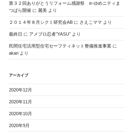
第３２回ありがとうリフォーム感謝祭 in ゆめニティま
つばら開催
に
麗美
より
２０１４年８月シクミ研究会AB
に
さえこママ
より
最終日
に
アメブロ忍者"YASU"
より
民間住宅活用型住宅セーフティネット整備推進事業
に
akari
より
アーカイブ
2020年12月
2020年11月
2020年10月
2020年9月