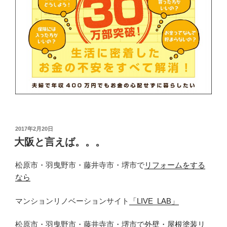
投
2017年2月20日
稿
大阪と言えば。。。
日:
松原市・羽曳野市・藤井寺市・堺市で
リフォームをする
なら
マンションリノベーションサイト
「LIVE_LAB」
松原市・羽曳野市・藤井寺市・堺市で
外壁・屋根塗装リ