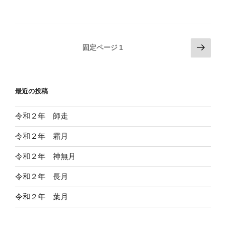
投
次
固定ページ
1
の
稿
ペ
の
ー
ペ
最近の投稿
ジ
ー
ジ
令和２年 師走
送
令和２年 霜月
り
令和２年 神無月
令和２年 長月
令和２年 葉月