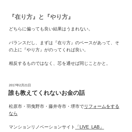
『在り方』と『やり方』
どちらに偏っても良い結果はうまれない。
バランスだし、まずは『在り方』のベースがあって、そ
の上に『やり方』がのってくれば良い。
相反するものではなく、芯を通せば同じことかと。
投
2017年2月21日
稿
誰も教えてくれないお金の話
日:
松原市・羽曳野市・藤井寺市・堺市で
リフォームをする
なら
マンションリノベーションサイト
「LIVE_LAB」