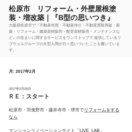
コ
松原市 リフォーム・外壁屋根塗
ン
装・増改築｜『B型の思いつき』
テ
ン
大阪府松原市で『不動産売買・不動産仲介・不動産買取再販・新
ツ
築・リフォーム・建築資材販売・配管資材販売・メンテナンスな
ど』の住まいに関するサービスをワンストップで 提供しているリ
へ
ブウェルグループのＢ型人間が日々思いついたことを書いていま
ス
す。
キ
ッ
プ
月:
2017年2月
投
2017年2月28日
稿
ＲＥ：スタート
日:
松原市・羽曳野市・藤井寺市・堺市で
リフォームをする
なら
マンションリノベーションサイト
「LIVE_LAB」