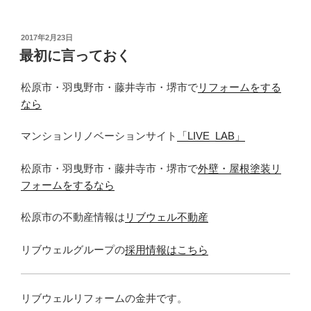
投
2017年2月23日
稿
最初に言っておく
日:
松原市・羽曳野市・藤井寺市・堺市で
リフォームをする
なら
マンションリノベーションサイト
「LIVE_LAB」
松原市・羽曳野市・藤井寺市・堺市で
外壁・屋根塗装リ
フォームをするなら
松原市の不動産情報は
リブウェル不動産
リブウェルグループの
採用情報はこちら
リブウェルリフォームの金井です。