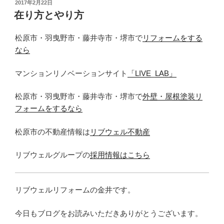
投
2017年2月22日
稿
在り方とやり方
日:
松原市・羽曳野市・藤井寺市・堺市で
リフォームをする
なら
マンションリノベーションサイト
「LIVE_LAB」
松原市・羽曳野市・藤井寺市・堺市で
外壁・屋根塗装リ
フォームをするなら
松原市の不動産情報は
リブウェル不動産
リブウェルグループの
採用情報はこちら
リブウェルリフォームの金井です。
今日もブログをお読みいただきありがとうございます。