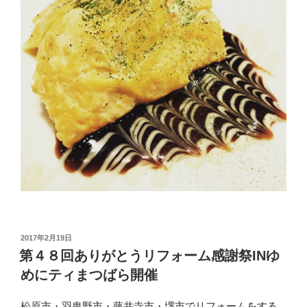
投
2017年2月19日
稿
第４８回ありがとうリフォーム感謝祭INゆ
日:
めにティまつばら開催
松原市・羽曳野市・藤井寺市・堺市で
リフォームをする