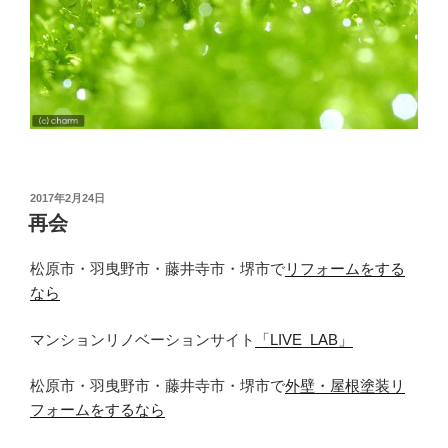
投
2017年2月24日
稿
再会
日:
松原市・羽曳野市・藤井寺市・堺市で
リフォームをする
なら
マンションリノベーションサイト
「LIVE_LAB」
松原市・羽曳野市・藤井寺市・堺市で
外壁・屋根塗装リ
フォームをするなら