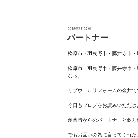
投
2015年2月27日
稿
パートナー
日:
松原市・羽曳野市・藤井寺市・
松原市・羽曳野市・藤井寺市・
なら。
リブウェルリフォームの金井で
今日もブログをお読みいただき
創業時からのパートナーと飲む
でもお互いの為に言ってくれた