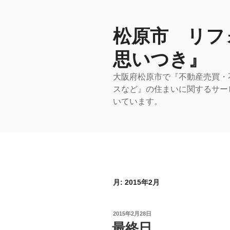
コ
ン
テ
松原市 リフ
ン
思いつき』
ツ
へ
大阪府松原市で『不動産売買・
ス
スなど』の住まいに関するサー
キ
いています。
ッ
プ
月:
2015年2月
投
2015年2月28日
稿
最終日
日: