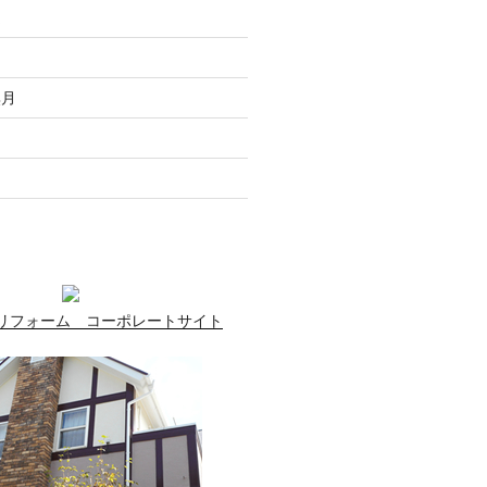
走
月
無月
月
月
リフォーム コーポレートサイト