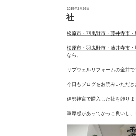
投
2015年2月26日
稿
社
日:
松原市・羽曳野市・藤井寺市・
松原市・羽曳野市・藤井寺市・
なら。
リブウェルリフォームの金井で
今日もブログをお読みいただき
伊勢神宮で購入した社を飾りま
重厚感があってかっこ良いし、