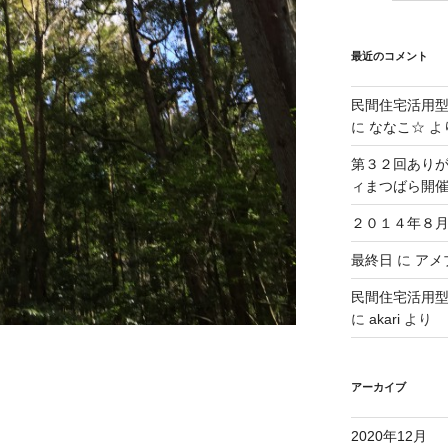
最近のコメント
民間住宅活用
に
ななこ☆
よ
第３２回ありが
ィまつばら開
２０１４年８月
最終日
に
アメブ
民間住宅活用
に
akari
より
アーカイブ
2020年12月