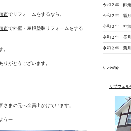
令和２年 師
堺市
でリフォームをするなら。
令和２年 霜
令和２年 神
堺市
で外壁・屋根塗装リフォームをする
令和２年 長
令和２年 葉
す。
ありがとうございます。
リンク紹介
リブウェル
客さまの元へ全員出かけています。
ようー