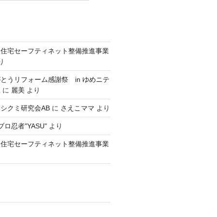
型住宅セーフティネット整備推進事業
り
とうリフォーム感謝祭 in ゆめニテ
催
に
麗美
より
シクミ研究会AB
に
さえこママ
より
ロ忍者"YASU"
より
型住宅セーフティネット整備推進事業