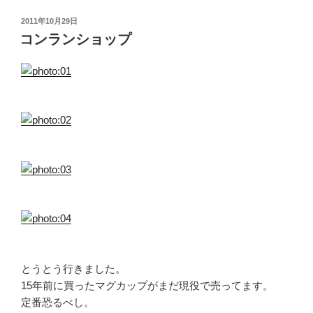
投
2011年10月29日
稿
コンランショップ
日:
とうとう行きました。
15年前に買ったマグカップがまだ現役で売ってます。
定番恐るべし。