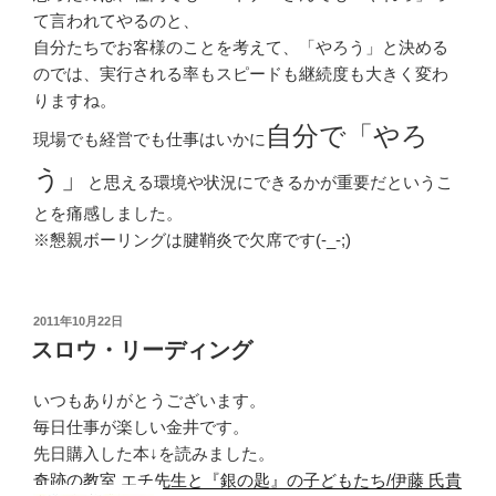
て言われてやるのと、
自分たちでお客様のことを考えて、「やろう」と決める
のでは、実行される率もスピードも継続度も大きく変わ
りますね。
自分で「やろ
現場でも経営でも仕事はいかに
う」
と思える環境や状況にできるかが重要だというこ
とを痛感しました。
※懇親ボーリングは腱鞘炎で欠席です(-_-;)
投
2011年10月22日
稿
スロウ・リーディング
日:
いつもありがとうございます。
毎日仕事が楽しい金井です。
先日購入した本↓を読みました。
奇跡の教室 エチ先生と『銀の匙』の子どもたち/伊藤 氏貴