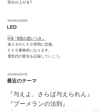
気分が上がる?
投
2011年10月28日
稿
LED
日:
省エネのＬＥＤ照明に交換。
ＥＣＯ事務所になります。
電気代の変化を記録していこう。
投
2011年10月27日
稿
最近のテーマ
日:
『与えよ、さらば与えられん』
『ブーメランの法則』