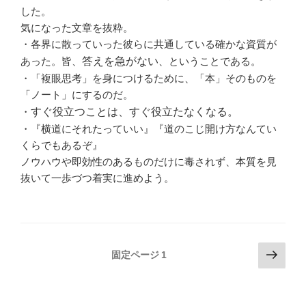
した。
気になった文章を抜粋。
・各界に散っていった彼らに共通している確かな資質が
あった。皆、
答えを急がない
、ということである。
・「複眼思考」を身につけるために、「本」そのものを
「ノート」にするのだ。
・
すぐ役立つことは、すぐ役立たなくなる。
・『横道にそれたっていい』『道のこじ開け方なんてい
くらでもあるぞ』
ノウハウや即効性のあるものだけに毒されず、本質を見
抜いて一歩づつ着実に進めよう。
投
次
固定ページ
1
の
稿
ペ
の
ー