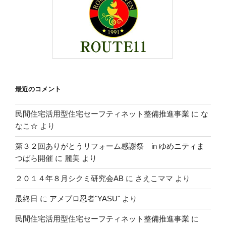
最近のコメント
民間住宅活用型住宅セーフティネット整備推進事業
に
な
なこ☆
より
第３２回ありがとうリフォーム感謝祭 in ゆめニティま
つばら開催
に
麗美
より
２０１４年８月シクミ研究会AB
に
さえこママ
より
最終日
に
アメブロ忍者"YASU"
より
民間住宅活用型住宅セーフティネット整備推進事業
に