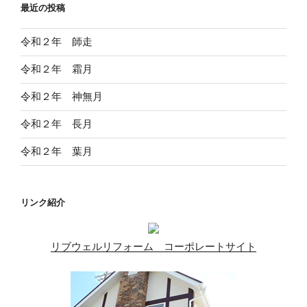
ペ
最近の投稿
ジ
ー
ジ
令和２年 師走
送
令和２年 霜月
り
令和２年 神無月
令和２年 長月
令和２年 葉月
リンク紹介
リブウェルリフォーム コーポレートサイト