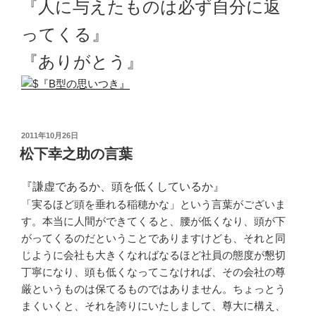
『人に与えたものは必ず自分に返
ってくる』
『ありがとう』
投
2011年10月26日
稿
松下幸之助の言葉
日:
『謙虚であるか、頭を低くしているか』
「実るほど頭を垂れる稲穂かな」という言葉がございま
す。本当に人間ができてくると、腰が低くなり、頭が下
がってくるのだということでありますけども、それと同
じように会社も大きくなればなるほど社員の態度が懇切
丁寧になり、頭も低くなってこなければ、その会社の尊
厳というものは保てるものではありません。ちょっとう
まくいくと、それを誇りにいたしまして、尊大に構え、