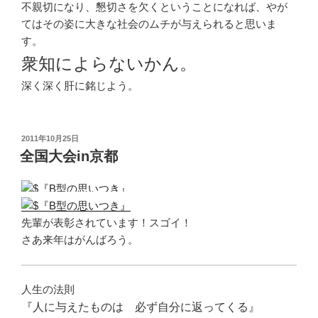
不親切になり、懇切さを欠くということになれば、やが
てはその姿に大きな社会のムチが与えられると思いま
す。
衆知によらないかん。
深く深く肝に銘じよう。
投
2011年10月25日
稿
全国大会in京都
日:
先輩が表彰されています！スゴイ！
さあ来年はがんばろう。
人生の法則
『人に与えたものは 必ず自分に返ってくる』