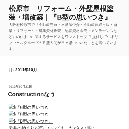
コ
松原市 リフォーム・外壁屋根塗
ン
装・増改築｜『B型の思いつき』
テ
ン
大阪府松原市で『不動産売買・不動産仲介・不動産買取再販・新
ツ
築・リフォーム・建築資材販売・配管資材販売・メンテナンスな
ど』の住まいに関するサービスをワンストップで 提供しているリ
へ
ブウェルグループのＢ型人間が日々思いついたことを書いていま
ス
す。
キ
ッ
プ
月:
2011年10月
投
2011年10月31日
稿
Constructionなう
日:
天井の納まりが気になってましたがいい感じ。