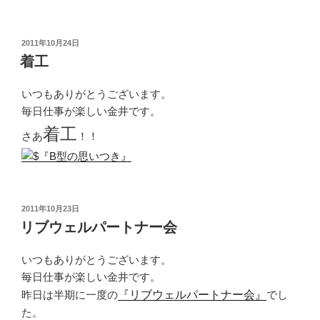
投
2011年10月24日
稿
着工
日:
いつもありがとうございます。
毎日仕事が楽しい金井です。
着工
さあ
！！
投
2011年10月23日
稿
リブウェルパートナー会
日:
いつもありがとうございます。
毎日仕事が楽しい金井です。
昨日は半期に一度の
『リブウェルパートナー会』
でし
た。