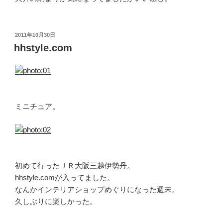
投
2011年10月30日
稿
hhstyle.com
日:
ミニチュア。
初めて行ったＪＲ大阪三越伊勢丹。
hhstyle.comが入ってました。
なんかインテリアショップめぐりになった週末。
久しぶりに楽しかった。