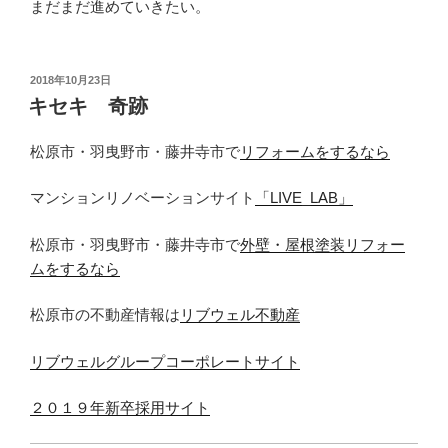
まだまだ進めていきたい。
投
2018年10月23日
稿
キセキ 奇跡
日:
松原市・羽曳野市・藤井寺市で
リフォームをするなら
マンションリノベーションサイト
「LIVE_LAB」
松原市・羽曳野市・藤井寺市で
外壁・屋根塗装リフォー
ムをするなら
松原市の不動産情報は
リブウェル不動産
リブウェルグループコーポレートサイト
２０１９年新卒採用サイト