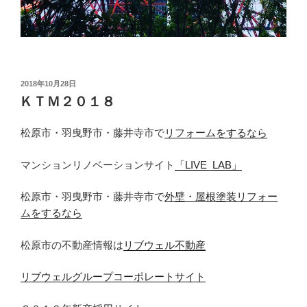
投
2018年10月28日
稿
ＫＴＭ２０１８
日:
松原市・羽曳野市・藤井寺市で
リフォームをするなら
マンションリノベーションサイト
「LIVE_LAB」
松原市・羽曳野市・藤井寺市で
外壁・屋根塗装リフォー
ムをするなら
松原市の不動産情報は
リブウェル不動産
リブウェルグループコーポレートサイト