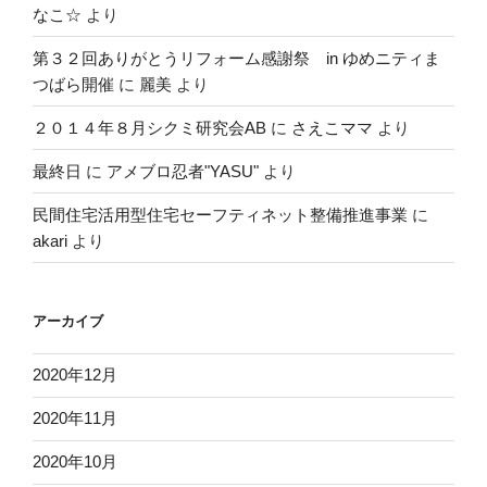
なこ☆
より
第３２回ありがとうリフォーム感謝祭 in ゆめニティま
つばら開催
に
麗美
より
２０１４年８月シクミ研究会AB
に
さえこママ
より
最終日
に
アメブロ忍者"YASU"
より
民間住宅活用型住宅セーフティネット整備推進事業
に
akari
より
アーカイブ
2020年12月
2020年11月
2020年10月