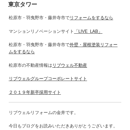
稿
東京タワー
日:
松原市・羽曳野市・藤井寺市で
リフォームをするなら
マンションリノベーションサイト
「LIVE_LAB」
松原市・羽曳野市・藤井寺市で
外壁・屋根塗装リフォー
ムをするなら
松原市の不動産情報は
リブウェル不動産
リブウェルグループコーポレートサイト
２０１９年新卒採用サイト
リブウェルリフォームの金井です。
今日もブログをお読みいただきありがとうございます。