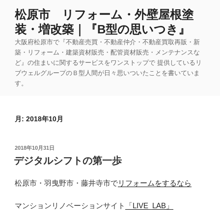
コ
松原市 リフォーム・外壁屋根塗
ン
装・増改築｜『B型の思いつき』
テ
ン
大阪府松原市で『不動産売買・不動産仲介・不動産買取再販・新
ツ
築・リフォーム・建築資材販売・配管資材販売・メンテナンスな
ど』の住まいに関するサービスをワンストップで 提供しているリ
へ
ブウェルグループのＢ型人間が日々思いついたことを書いていま
ス
す。
キ
ッ
プ
月:
2018年10月
投
2018年10月31日
稿
デジタルシフトの第一歩
日:
松原市・羽曳野市・藤井寺市で
リフォームをするなら
マンションリノベーションサイト
「LIVE_LAB」