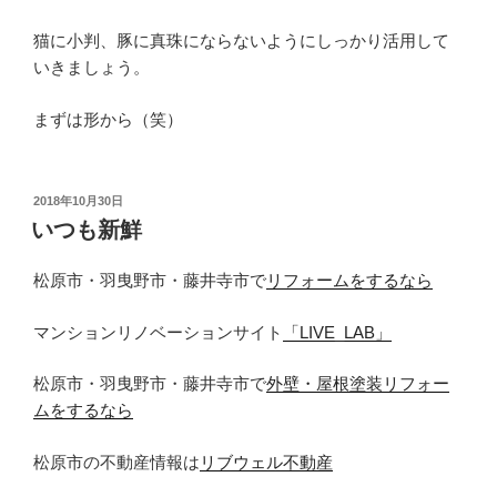
猫に小判、豚に真珠にならないようにしっかり活用して
いきましょう。
まずは形から（笑）
投
2018年10月30日
稿
いつも新鮮
日:
松原市・羽曳野市・藤井寺市で
リフォームをするなら
マンションリノベーションサイト
「LIVE_LAB」
松原市・羽曳野市・藤井寺市で
外壁・屋根塗装リフォー
ムをするなら
松原市の不動産情報は
リブウェル不動産