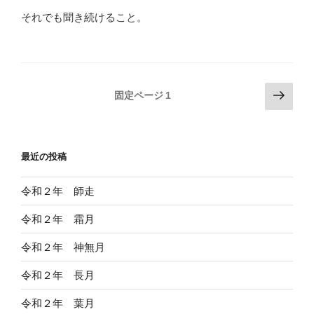
それでも聞き続けること。
投
次
固定ページ
1
の
稿
ペ
の
ー
ペ
最近の投稿
ジ
ー
ジ
令和２年 師走
送
令和２年 霜月
り
令和２年 神無月
令和２年 長月
令和２年 葉月