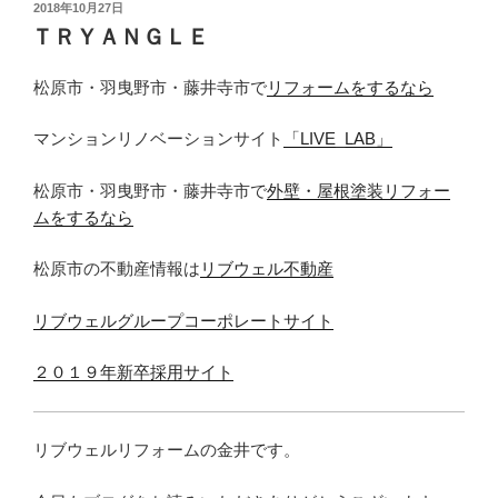
投
2018年10月27日
稿
ＴＲＹＡＮＧＬＥ
日:
松原市・羽曳野市・藤井寺市で
リフォームをするなら
マンションリノベーションサイト
「LIVE_LAB」
松原市・羽曳野市・藤井寺市で
外壁・屋根塗装リフォー
ムをするなら
松原市の不動産情報は
リブウェル不動産
リブウェルグループコーポレートサイト
２０１９年新卒採用サイト
リブウェルリフォームの金井です。