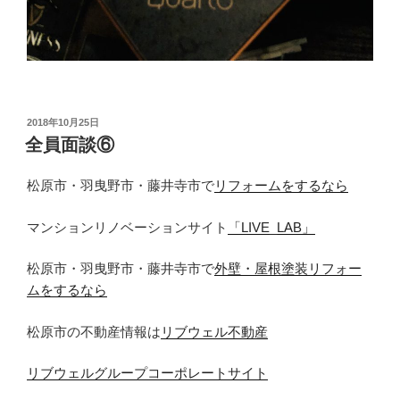
投
2018年10月25日
稿
全員面談⑥
日:
松原市・羽曳野市・藤井寺市で
リフォームをするなら
マンションリノベーションサイト
「LIVE_LAB」
松原市・羽曳野市・藤井寺市で
外壁・屋根塗装リフォー
ムをするなら
松原市の不動産情報は
リブウェル不動産
リブウェルグループコーポレートサイト