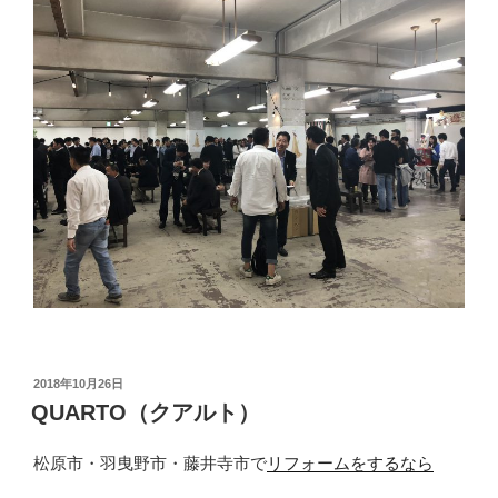
投
2018年10月26日
稿
QUARTO（クアルト）
日:
松原市・羽曳野市・藤井寺市で
リフォームをするなら