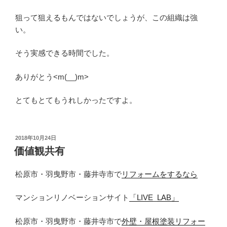
狙って狙えるもんではないでしょうが、この組織は強
い。
そう実感できる時間でした。
ありがとう<m(__)m>
とてもとてもうれしかったですよ。
投
2018年10月24日
稿
価値観共有
日:
松原市・羽曳野市・藤井寺市で
リフォームをするなら
マンションリノベーションサイト
「LIVE_LAB」
松原市・羽曳野市・藤井寺市で
外壁・屋根塗装リフォー