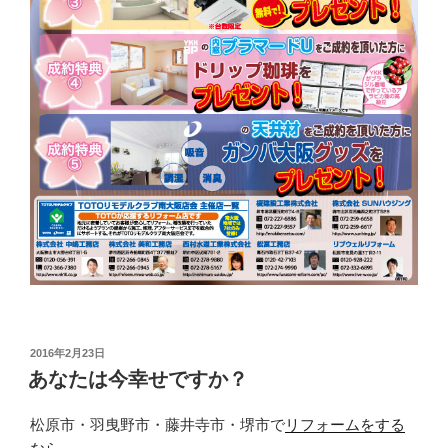
投
2016年2月23日
稿
あなたは今幸せですか？
日:
松原市・羽曳野市・藤井寺市・堺市で
リフォームをする