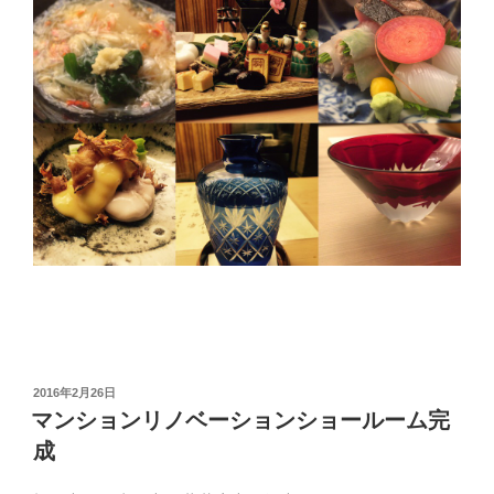
投
2016年2月26日
稿
マンションリノベーションショールーム完
日:
成