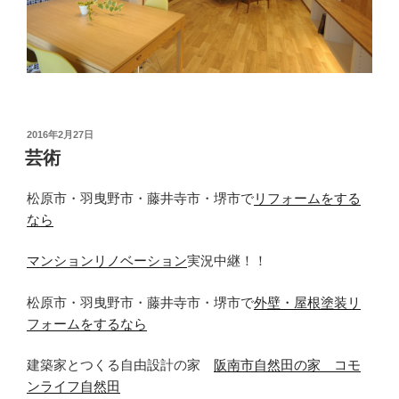
投
2016年2月27日
稿
芸術
日:
松原市・羽曳野市・藤井寺市・堺市で
リフォームをする
なら
マンションリノベーション
実況中継！！
松原市・羽曳野市・藤井寺市・堺市で
外壁・屋根塗装リ
フォームをするなら
建築家とつくる自由設計の家
阪南市自然田の家 コモ
ンライフ自然田