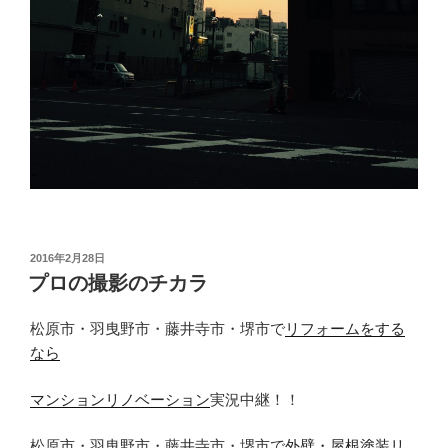
投
2016年2月28日
稿
プロの撮影のチカラ
日:
松原市・羽曳野市・藤井寺市・堺市で
リフォームをする
なら
マンションリノベーション
実況中継！！
松原市・羽曳野市・藤井寺市・堺市で
外壁・屋根塗装リ