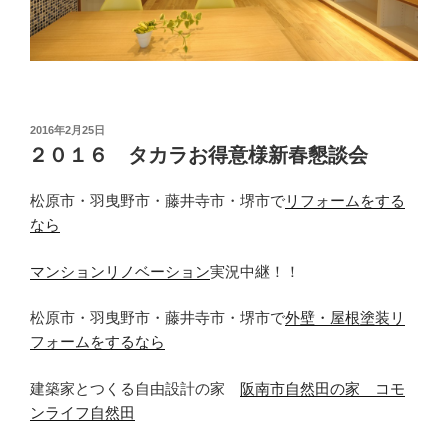
投
2016年2月25日
稿
２０１６ タカラお得意様新春懇談会
日:
松原市・羽曳野市・藤井寺市・堺市で
リフォームをする
なら
マンションリノベーション
実況中継！！
松原市・羽曳野市・藤井寺市・堺市で
外壁・屋根塗装リ
フォームをするなら
建築家とつくる自由設計の家
阪南市自然田の家 コモ
ンライフ自然田