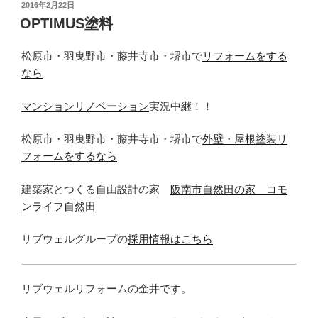
投
2016年2月22日
稿
OPTIMUS塗料
日:
松原市・羽曳野市・藤井寺市・堺市で
リフォームをする
なら
マンションリノベーション
実況中継！！
松原市・羽曳野市・藤井寺市・堺市で
外壁・屋根塗装リ
フォームをするなら
建築家とつくる自由設計の家
阪南市自然田の家 コモ
ンライフ自然田
リブウェルグループの
採用情報はこちら
リブウェルリフォームの金井です。