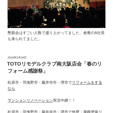
懇親会はすごい人数で盛り上がってました。倉敷のA社長
も来られてました。
投
2016年2月24日
稿
TOTOリモデルクラブ南大阪店会「春のリ
日:
フォーム感謝祭」
松原市・羽曳野市・藤井寺市・堺市で
リフォームをする
なら
マンションリノベーション
実況中継！！
松原市・羽曳野市・藤井寺市・堺市で
外壁・屋根塗装リ