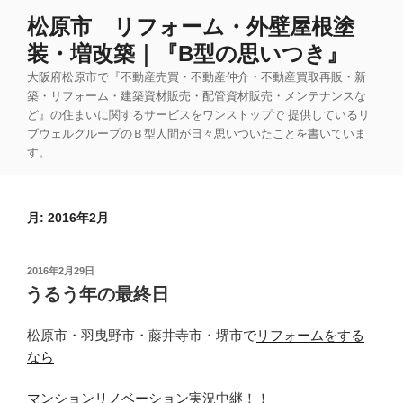
コ
松原市 リフォーム・外壁屋根塗
ン
装・増改築｜『B型の思いつき』
テ
ン
大阪府松原市で『不動産売買・不動産仲介・不動産買取再販・新
ツ
築・リフォーム・建築資材販売・配管資材販売・メンテナンスな
ど』の住まいに関するサービスをワンストップで 提供しているリ
へ
ブウェルグループのＢ型人間が日々思いついたことを書いていま
ス
す。
キ
ッ
プ
月:
2016年2月
投
2016年2月29日
稿
うるう年の最終日
日:
松原市・羽曳野市・藤井寺市・堺市で
リフォームをする
なら
マンションリノベーション
実況中継！！