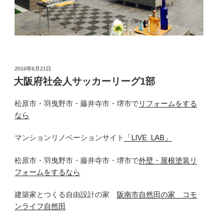
投
2016年6月21日
稿
大阪府社会人サッカーリーグ1部
日:
松原市・羽曳野市・藤井寺市・堺市で
リフォームをする
なら
マンションリノベーションサイト
「LIVE_LAB」
松原市・羽曳野市・藤井寺市・堺市で
外壁・屋根塗装リ
フォームをするなら
建築家とつくる自由設計の家
阪南市自然田の家 コモ
ンライフ自然田