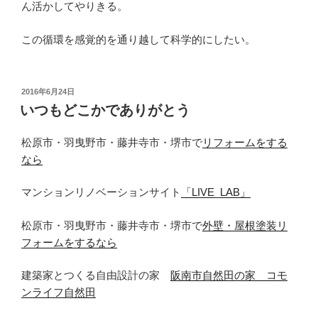
ん活かしてやりきる。
この循環を感覚的を通り越して科学的にしたい。
投
2016年6月24日
稿
いつもどこかでありがとう
日:
松原市・羽曳野市・藤井寺市・堺市で
リフォームをする
なら
マンションリノベーションサイト
「LIVE_LAB」
松原市・羽曳野市・藤井寺市・堺市で
外壁・屋根塗装リ
フォームをするなら
建築家とつくる自由設計の家
阪南市自然田の家 コモ
ンライフ自然田