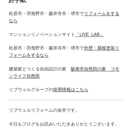
お手紙
日:
松原市・羽曳野市・藤井寺市・堺市で
リフォームをする
なら
マンションリノベーションサイト
「LIVE_LAB」
松原市・羽曳野市・藤井寺市・堺市で
外壁・屋根塗装リ
フォームをするなら
建築家とつくる自由設計の家
阪南市自然田の家 コモ
ンライフ自然田
リブウェルグループの
採用情報はこちら
リブウェルリフォームの金井です。
今日もブログをお読みいただきありがとうございます。