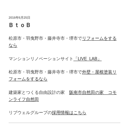
投
2016年6月25日
稿
ＢｔｏＢ
日:
松原市・羽曳野市・藤井寺市・堺市で
リフォームをする
なら
マンションリノベーションサイト
「LIVE_LAB」
松原市・羽曳野市・藤井寺市・堺市で
外壁・屋根塗装リ
フォームをするなら
建築家とつくる自由設計の家
阪南市自然田の家 コモ
ンライフ自然田
リブウェルグループの
採用情報はこちら