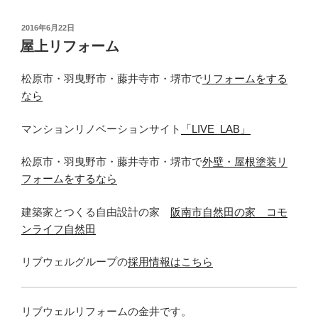
投
2016年6月22日
稿
屋上リフォーム
日:
松原市・羽曳野市・藤井寺市・堺市で
リフォームをする
なら
マンションリノベーションサイト
「LIVE_LAB」
松原市・羽曳野市・藤井寺市・堺市で
外壁・屋根塗装リ
フォームをするなら
建築家とつくる自由設計の家
阪南市自然田の家 コモ
ンライフ自然田
リブウェルグループの
採用情報はこちら
リブウェルリフォームの金井です。