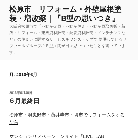
コ
松原市 リフォーム・外壁屋根塗
ン
装・増改築｜『B型の思いつき』
テ
ン
大阪府松原市で『不動産売買・不動産仲介・不動産買取再販・新
ツ
築・リフォーム・建築資材販売・配管資材販売・メンテナンスな
ど』の住まいに関するサービスをワンストップで 提供しているリ
へ
ブウェルグループのＢ型人間が日々思いついたことを書いていま
ス
す。
キ
ッ
プ
月:
2016年6月
投
2016年6月30日
稿
６月最終日
日:
松原市・羽曳野市・藤井寺市・堺市で
リフォームをする
なら
マンションリノベーションサイト
「LIVE_LAB」