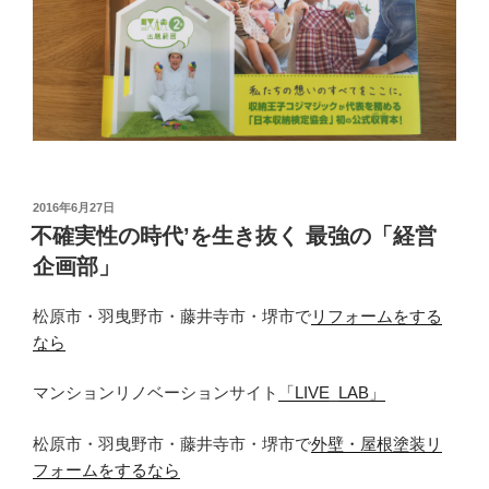
投
2016年6月27日
稿
不確実性の時代’を生き抜く 最強の「経営
日:
企画部」
松原市・羽曳野市・藤井寺市・堺市で
リフォームをする
なら
マンションリノベーションサイト
「LIVE_LAB」
松原市・羽曳野市・藤井寺市・堺市で
外壁・屋根塗装リ
フォームをするなら