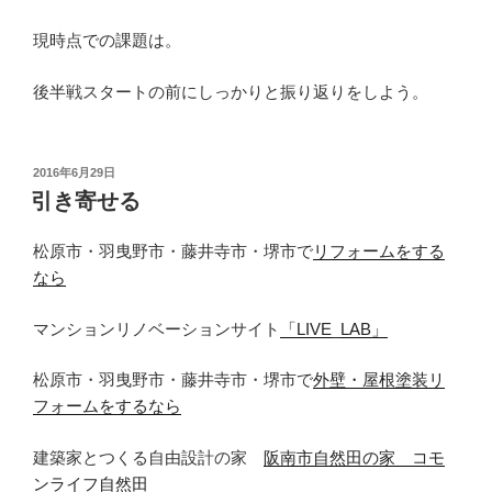
現時点での課題は。
後半戦スタートの前にしっかりと振り返りをしよう。
投
2016年6月29日
稿
引き寄せる
日:
松原市・羽曳野市・藤井寺市・堺市で
リフォームをする
なら
マンションリノベーションサイト
「LIVE_LAB」
松原市・羽曳野市・藤井寺市・堺市で
外壁・屋根塗装リ
フォームをするなら
建築家とつくる自由設計の家
阪南市自然田の家 コモ
ンライフ自然田