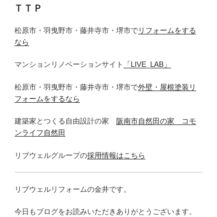
稿
ＴＴＰ
日:
松原市・羽曳野市・藤井寺市・堺市で
リフォームをする
なら
マンションリノベーションサイト
「LIVE_LAB」
松原市・羽曳野市・藤井寺市・堺市で
外壁・屋根塗装リ
フォームをするなら
建築家とつくる自由設計の家
阪南市自然田の家 コモ
ンライフ自然田
リブウェルグループの
採用情報はこちら
リブウェルリフォームの金井です。
今日もブログをお読みいただきありがとうございます。