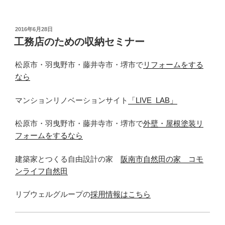
投
2016年6月28日
稿
工務店のための収納セミナー
日:
松原市・羽曳野市・藤井寺市・堺市で
リフォームをする
なら
マンションリノベーションサイト
「LIVE_LAB」
松原市・羽曳野市・藤井寺市・堺市で
外壁・屋根塗装リ
フォームをするなら
建築家とつくる自由設計の家
阪南市自然田の家 コモ
ンライフ自然田
リブウェルグループの
採用情報はこちら