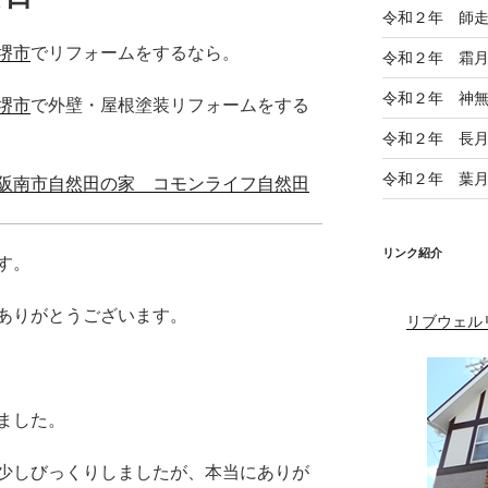
令和２年 師
堺市
でリフォームをするなら。
令和２年 霜
令和２年 神
堺市
で外壁・屋根塗装リフォームをする
令和２年 長
令和２年 葉
阪南市自然田の家 コモンライフ自然田
リンク紹介
す。
ありがとうございます。
リブウェル
ました。
少しびっくりしましたが、本当にありが