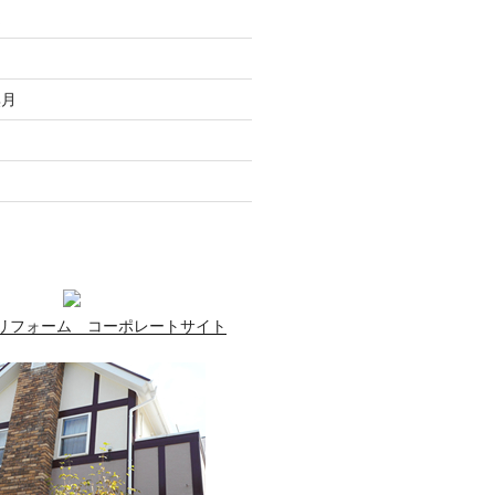
走
月
無月
月
月
リフォーム コーポレートサイト