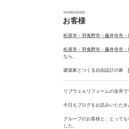
投
2015年5月29日
稿
お客様
日:
松原市・羽曳野市・藤井寺市・
松原市・羽曳野市・藤井寺市・
なら。
建築家とつくる自由設計の家
リブウェルリフォームの金井で
今日もブログをお読みいただき
グループのお客様と、とっても
した。