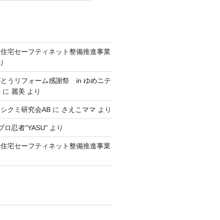
型住宅セーフティネット整備推進事業
り
とうリフォーム感謝祭 in ゆめニテ
催
に
麗美
より
シクミ研究会AB
に
さえこママ
より
ロ忍者"YASU"
より
型住宅セーフティネット整備推進事業