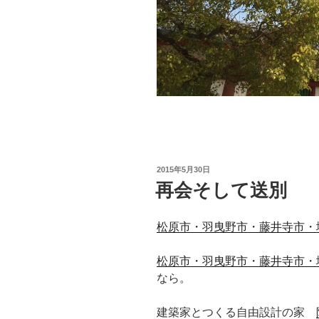
投
2015年5月30日
稿
再会そして送別
日:
松原市・羽曳野市・藤井寺市・
松原市・羽曳野市・藤井寺市・
なら。
建築家とつくる自由設計の家