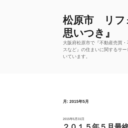
コ
ン
テ
松原市 リフ
ン
思いつき』
ツ
へ
大阪府松原市で『不動産売買・
ス
スなど』の住まいに関するサー
キ
いています。
ッ
プ
月:
2015年5月
投
2015年5月31日
稿
２０１５年５月最
日: