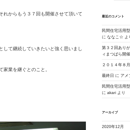
それからもう３７回も開催させて頂いて
最近のコメント
民間住宅活用
に
ななこ☆
よ
第３２回ありが
として継続していきたいと強く思いまし
ィまつばら開
２０１４年８月
て家業を継ぐとのこと。
最終日
に
アメブ
民間住宅活用
に
akari
より
アーカイブ
2020年12月