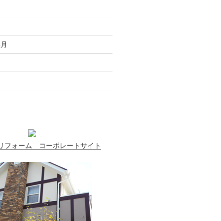
走
月
無月
月
月
リフォーム コーポレートサイト