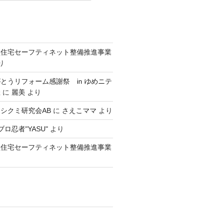
型住宅セーフティネット整備推進事業
り
とうリフォーム感謝祭 in ゆめニテ
催
に
麗美
より
シクミ研究会AB
に
さえこママ
より
ロ忍者"YASU"
より
型住宅セーフティネット整備推進事業