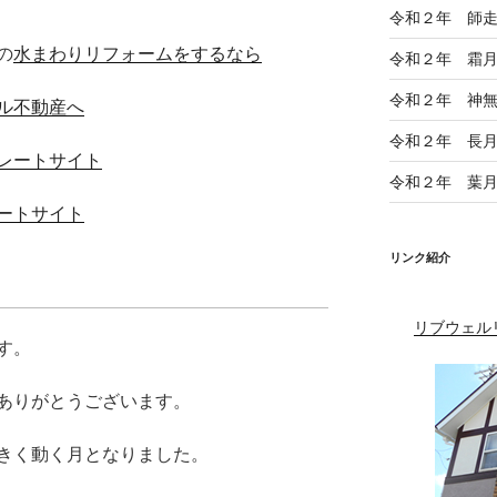
令和２年 師
の
水まわりリフォームをするなら
令和２年 霜
令和２年 神
ル不動産へ
令和２年 長
レートサイト
令和２年 葉
ートサイト
リンク紹介
リブウェル
す。
ありがとうございます。
きく動く月となりました。