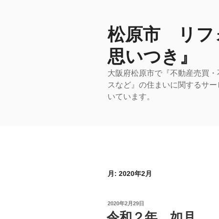
コ
ン
テ
松原市 リフ
ン
思いつき』
ツ
へ
大阪府松原市で『不動産売買・
ス
スなど』の住まいに関するサー
キ
いています。
ッ
プ
月:
2020年2月
投
2020年2月29日
稿
令和２年 如月
日: