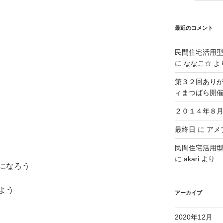
最近のコメント
民間住宅活用
に
ななこ☆
よ
第３２回ありが
ィまつばら開
２０１４年８月
最終日
に
アメブ
民間住宅活用
に
akari
より
になろう
よう
アーカイブ
2020年12月