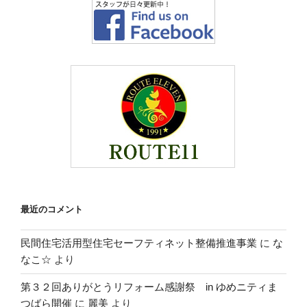
最近のコメント
民間住宅活用型住宅セーフティネット整備推進事業
に
な
なこ☆
より
第３２回ありがとうリフォーム感謝祭 in ゆめニティま
つばら開催
に
麗美
より