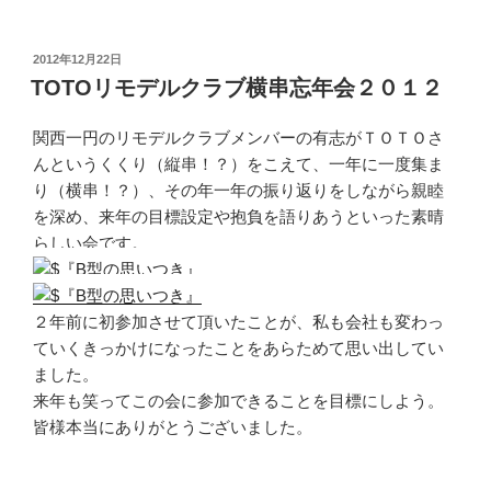
投
2012年12月22日
稿
TOTOリモデルクラブ横串忘年会２０１２
日:
関西一円のリモデルクラブメンバーの有志がＴＯＴＯさ
んというくくり（縦串！？）をこえて、一年に一度集ま
り（横串！？）、その年一年の振り返りをしながら親睦
を深め、来年の目標設定や抱負を語りあうといった素晴
らしい会です。
２年前に初参加させて頂いたことが、私も会社も変わっ
ていくきっかけになったことをあらためて思い出してい
ました。
来年も笑ってこの会に参加できることを目標にしよう。
皆様本当にありがとうございました。