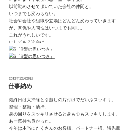
以前勤めさせて頂いていた会社の仲間と。
いつまでも変わらない。
社会や会社や組織や立場はどんどん変わっていきます
が、関係や人間性はいつまでも同じ。
これがうれしいです。
にしても７次会は。。。
投
2012年12月28日
稿
仕事納め
日:
最終日は大掃除と引越しの片付けでだいぶスッキリ。
整理・整頓・清掃。
身の回りをスッキリさせると身も心もスッキリします。
あー気持ち良かった。
今年は本当にたくさんのお客様、パートナー様、諸先輩