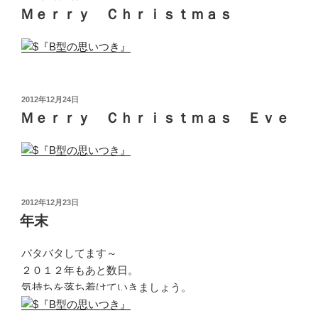
稿
Ｍｅｒｒｙ Ｃｈｒｉｓｔｍａｓ
日:
投
2012年12月24日
稿
Ｍｅｒｒｙ Ｃｈｒｉｓｔｍａｓ Ｅｖｅ
日:
投
2012年12月23日
稿
年末
日:
バタバタしてます～
２０１２年もあと数日。
気持ちを落ち着けていきましょう。