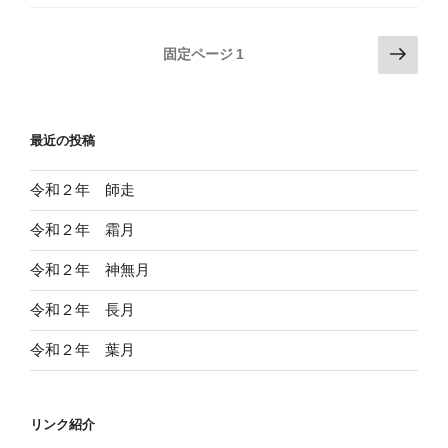
投
次
固定ページ
1
の
稿
ペ
の
ー
ペ
最近の投稿
ジ
ー
ジ
令和２年 師走
送
令和２年 霜月
り
令和２年 神無月
令和２年 長月
令和２年 葉月
リンク紹介