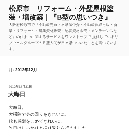
コ
松原市 リフォーム・外壁屋根塗
ン
装・増改築｜『B型の思いつき』
テ
ン
大阪府松原市で『不動産売買・不動産仲介・不動産買取再販・新
ツ
築・リフォーム・建築資材販売・配管資材販売・メンテナンスな
ど』の住まいに関するサービスをワンストップで 提供しているリ
へ
ブウェルグループのＢ型人間が日々思いついたことを書いていま
ス
す。
キ
ッ
プ
月:
2012年12月
投
2012年12月31日
稿
大晦日
日:
大晦日。
大掃除で身の回りをきれいに。
靴も感謝をこめてきれいに。
昨日はしっかりと振り返りを行えました。