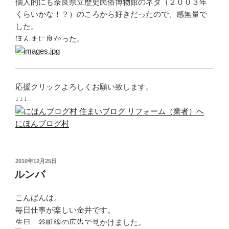
個人的にも奈良県立歴史民俗博物館のネタ（２００３年
くらいかな！？）のころから好きだったので、感無量で
した。
ほんまに良かった。
応援クリックよろしくお願い致します。
↓↓↓
にほんブログ村
投
2010年12月25日
稿
ルンバ
日:
こんばんは。
毎日仕事が楽しい金井です。
先日、谷町線の広告で見かけました。