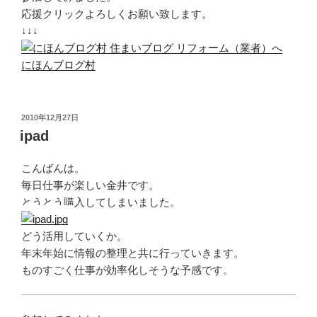
応援クリックよろしくお願い致します。
↓↓↓
にほんブログ村
投
2010年12月27日
稿
ipad
日:
こんばんは。
毎日仕事が楽しい金井です。
とうとう購入してしまいました。
どう活用していくか。
年末年始に情報の整理と共に行っていきます。
ものすごく仕事が効率化しそうな予感です。