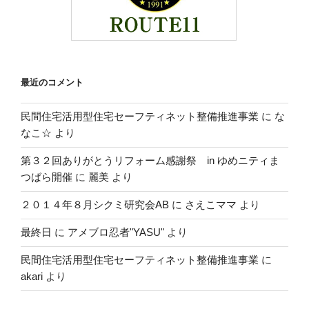
最近のコメント
民間住宅活用型住宅セーフティネット整備推進事業
に
な
なこ☆
より
第３２回ありがとうリフォーム感謝祭 in ゆめニティま
つばら開催
に
麗美
より
２０１４年８月シクミ研究会AB
に
さえこママ
より
最終日
に
アメブロ忍者"YASU"
より
民間住宅活用型住宅セーフティネット整備推進事業
に
akari
より