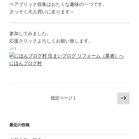
ベアブリック収集はおたくな趣味の一つです。
さっそく大人買いに走ります～
参加してみました。
応援クリックよろしくお願い致します。
↓↓↓
にほんブログ村
投
次
固定ページ
1
の
稿
ペ
の
ー
ペ
最近の投稿
ジ
ー