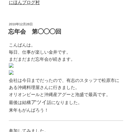
にほんブログ村
投
2010年12月28日
稿
忘年会 第◯◯◯回
日:
こんばんは。
毎日、仕事が楽しい金井です。
まだまだまだ忘年会が続きます。
会社は今日までだったので、有志のスタッフで松原市に
ある沖縄料理屋さんに行きました。
オリオンビールと沖縄産アグーと泡盛で最高です。
アツイ
最後は結構
話になりました。
来年もがんばろう！
参加してみました。