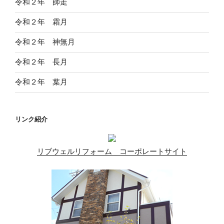
ジ
令和２年 師走
送
令和２年 霜月
り
令和２年 神無月
令和２年 長月
令和２年 葉月
リンク紹介
リブウェルリフォーム コーポレートサイト