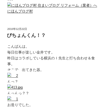
にほんブログ村
投
2010年12月22日
稿
ぴちょんくん！？
日:
こんばんは。
毎日仕事が楽しい金井です。
昨日はコラボしている横浜のＩ先生と打ち合わせ＆食
事。
そこで、出てきた器。
んっ？
んっんっ？？
お造りでした。