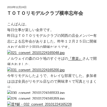
投
2010年12月24日
稿
ＴＯＴＯリモデルクラブ横串忘年会
日:
こんばんは。
毎日仕事が楽しい金井です。
昨日はＴＯＴＯリモデルクラブの関西の店会メンバー有
志による忘年会がありました。昨年１２月２５日に開催
されて今回で２回目の開催だそうです。
ノルウェイの森のロケ地のすぐそばの
『豊楽』
さんで開
催されました。
今年リモデルしたようで、キレイな部屋でした。参加者
はほぼ全員がリモデル店なので興味津々で写真とりまく
り。