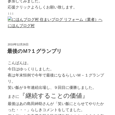
参加してみました。
応援クリックよろしくお願い致します。
↓↓↓
にほんブログ村
投
2010年12月26日
稿
最後のＭ?１グランプリ
日:
こんばんは。
今日はゆっくりしました。
夜は年末恒例で今年で最後になるらしいＭ－１グランプ
リ。
笑い飯が９年連続出場し、９回目に優勝しました。
『継続することの価値』
まさに
最後はあの島田紳助さんが「笑い飯にとらせてやりたか
った・・・」らしきコメントをしてました。