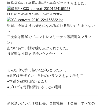
姫路店会のＴ会長の挨拶で宴会がはじまりました。
はじめてのボタン鍋。かなりウマイ。
明日、今日よりも好きになれる溢れる想いがとまらない
～
二次会は部屋で『エンドレスリモデル談議耐久マラソ
ン』
あついあつい話が繰り広げられました。
Ｎ尾塾は４時まで続いたとか・・・
そんな中で酔っ払いながらとったメモ
●集客はデザイン 自社のバランスをよく考えて
●本質を追求し続けること
●ブログを毎日継続することの意味
※お誘い頂いたＴ橋社長、Ｏ橋社長、Ｔ会長、すべての