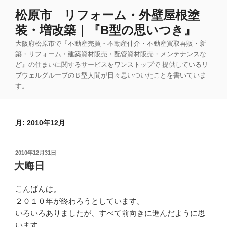
コ
松原市 リフォーム・外壁屋根塗
ン
装・増改築｜『B型の思いつき』
テ
ン
大阪府松原市で『不動産売買・不動産仲介・不動産買取再販・新
ツ
築・リフォーム・建築資材販売・配管資材販売・メンテナンスな
ど』の住まいに関するサービスをワンストップで 提供しているリ
へ
ブウェルグループのＢ型人間が日々思いついたことを書いていま
ス
す。
キ
ッ
プ
月:
2010年12月
投
2010年12月31日
稿
大晦日
日:
こんばんは。
２０１０年が終わろうとしています。
いろいろありましたが、すべて前向きに進んだように思
います。