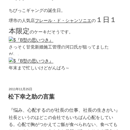
ちびっこギャングの誕生日。
１日１
堺市の人気店
フレール・ド・シャンソニエ
の
本限定
のケーキだそうです。
さっそく甘党新婚施工管理の河口氏が狙ってました
が。。
年末まで忙しいけどがんばろ～
投
2011年11月25日
稿
松下幸之助の言葉
日:
『悩み、心配するのが社長の仕事、社長の生きがい』
社長というのはどこの会社でもいちばん心配をしてい
る。心配で胸がつかえてご飯が食べられない、食べても