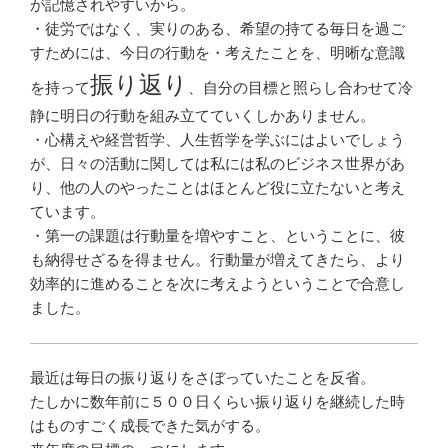
が記憶されやすいから。
・徒労ではなく、実りのある、希望の持てる毎日を過ご
すためには、今日の行動を・考えたことを、明晰な意識
振り返り
を持って
、自分の目標と照らし合わせて冷
静に明日の行動を組み立てていくしかありません。
・心構えや経営哲学、人生哲学を学ぶにはよいでしょう
が、日々の活動に関しては私には私のビジネス世界があ
り、他の人のやったことはほとんど役に立たないと考え
ています。
・第一の課題は行動量を増やすこと、ということに、彼
も納得せざるを得ません。行動量が増えてきたら、より
効率的に進めることを次に考えようということで合意し
ました。
最近は毎日の振り返りをさぼっていたことを反省。
たしかに数年前に５００日くらい振り返りを継続した時
はものすごく成長できた気がする。