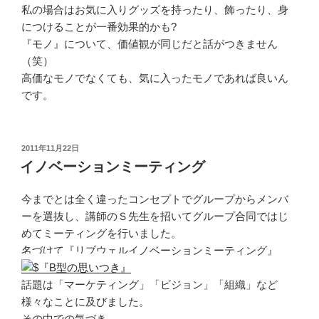
私の場合はお気に入りグッズを持ったり、飾ったり、身
につけることが一番効果的かも?
『モノ』について、価値観が同じだと話がつきません
（笑）
高価なモノでなくても、気に入ったモノであれば良いん
です。
投
2011年11月22日
稿
イノベーションミーティング
日:
今までとは全く違ったコンセプトでグループからメンバ
ーを選抜し、講師のＳ先生を招いてグループ合同ではじ
めてミーティングを行いました。
名づけて『リブウェルイノベーションミーティング』
話題は「マーケティング」「ビジョン」「組織」など
様々なことに及びました。
その中での気づき、