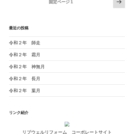
投
次
固定ページ
1
の
稿
ペ
の
ー
ペ
最近の投稿
ジ
ー
ジ
令和２年 師走
送
令和２年 霜月
り
令和２年 神無月
令和２年 長月
令和２年 葉月
リンク紹介
リブウェルリフォーム コーポレートサイト