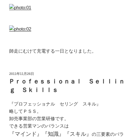
師走にむけて充電する一日となりました。
投
2011年11月26日
稿
Ｐｒｏｆｅｓｓｉｏｎａｌ Ｓｅｌｌｉｎ
日:
ｇ Ｓｋｉｌｌｓ
『プロフェッショナル セリング スキル』
略してＰＳＳ。
卸売事業部の営業研修です。
できる営業マンのバランスは
『マインド』『知識』『スキル』
の三要素のバラ