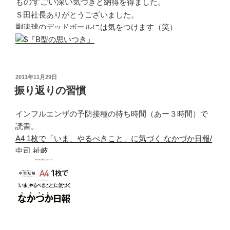
ものすごい深い
気づきと納得を得ました。
Ｓ田社長ありがとうございました。
剛速球のデッドボールには気をつけます（笑）
投
2011年11月29日
稿
振り返りの習慣
日:
インフルエンザの予防接種の待ち時間（あー３時間）で
読書。
A4 1枚で「いま、やるべきこと」に気づく なかづか日報/
中司 祉岐