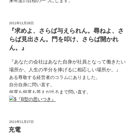
来年度の目標の一つにします。
投
2011年11月28日
稿
『求めよ、さらば与えられん。尋ねよ、さ
日:
らば見出さん。門を叩け、さらば開かれ
ん。』
『あなたの会社はあなた自身が社員となって働きたい
場所か。人生の半分を捧げるに相応しい場所か。』
ある尊敬する経営者のコラムにありました。
自分自身に問い直す。
何度も何度も答えが出るまで問い直す。
投
2011年11月27日
稿
充電
日: