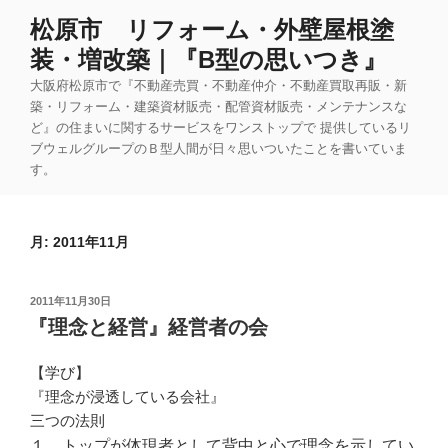
コ
松原市 リフォーム・外壁屋根塗
ン
装・増改築｜『B型の思いつき』
テ
ン
大阪府松原市で『不動産売買・不動産仲介・不動産買取再販・新
ツ
築・リフォーム・建築資材販売・配管資材販売・メンテナンスな
ど』の住まいに関するサービスをワンストップで 提供しているリ
へ
ブウェルグループのＢ型人間が日々思いついたことを書いていま
ス
す。
キ
ッ
プ
月:
2011年11月
投
2011年11月30日
稿
『理念と経営』経営者の会
日:
【学び】
『理念が浸透している会社』
三つの法則
１．トップが体現者として背中と心で理念を示してい