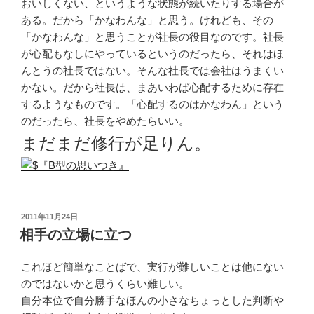
おいしくない、というような状態が続いたりする場合が
ある。だから「かなわんな」と思う。けれども、その
「かなわんな」と思うことが社長の役目なのです。社長
が心配もなしにやっているというのだったら、それはほ
んとうの社長ではない。そんな社長では会社はうまくい
かない。だから社長は、まあいわば心配するために存在
するようなものです。「心配するのはかなわん」という
のだったら、社長をやめたらいい。
まだまだ修行が足りん。
投
2011年11月24日
稿
相手の立場に立つ
日:
これほど簡単なことばで、実行が難しいことは他にない
のではないかと思うくらい難しい。
自分本位で自分勝手なほんの小さなちょっとした判断や