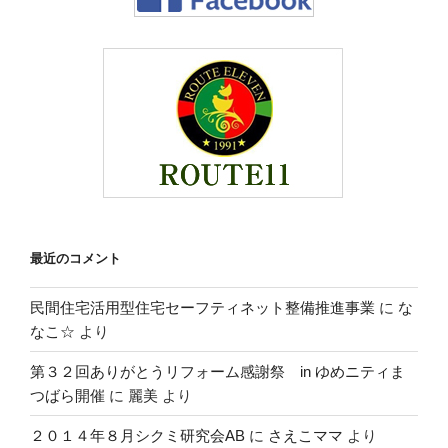
最近のコメント
民間住宅活用型住宅セーフティネット整備推進事業
に
な
なこ☆
より
第３２回ありがとうリフォーム感謝祭 in ゆめニティま
つばら開催
に
麗美
より
２０１４年８月シクミ研究会AB
に
さえこママ
より