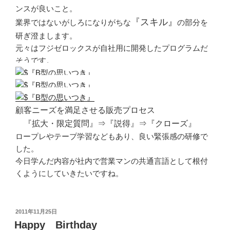
ンスが良いこと。
『スキル』
業界ではないがしろになりがちな
の部分を
研ぎ澄まします。
元々はフジゼロックスが自社用に開発したプログラムだ
そうです。
顧客ニーズを満足させる販売プロセス
『拡大・限定質問』⇒『説得』⇒『クローズ』
ロープレやテープ学習などもあり、良い緊張感の研修で
した。
今日学んだ内容が社内で営業マンの共通言語として根付
くようにしていきたいですね。
投
2011年11月25日
稿
Happy Birthday
日: