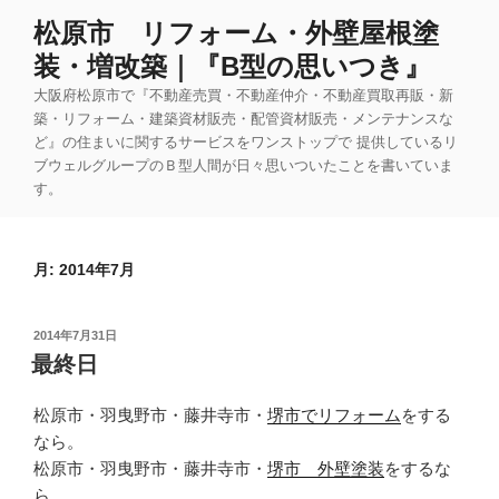
コ
松原市 リフォーム・外壁屋根塗
ン
装・増改築｜『B型の思いつき』
テ
ン
大阪府松原市で『不動産売買・不動産仲介・不動産買取再販・新
ツ
築・リフォーム・建築資材販売・配管資材販売・メンテナンスな
ど』の住まいに関するサービスをワンストップで 提供しているリ
へ
ブウェルグループのＢ型人間が日々思いついたことを書いていま
ス
す。
キ
ッ
プ
月:
2014年7月
投
2014年7月31日
稿
最終日
日:
松原市・羽曳野市・藤井寺市・
堺市でリフォーム
をする
なら。
松原市・羽曳野市・藤井寺市・
堺市 外壁塗装
をするな
ら。