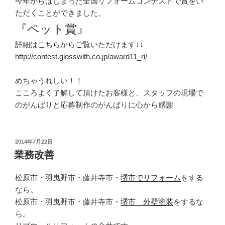
今年からはじまった全国リフォームコンテストで賞をい
ただくことができました。
『ペット賞』
詳細はこちらからご覧いただけます↓↓
http://contest.glosswith.co.jp/award11_ri/
めちゃうれしい！！
こころよく了解して頂けたお客様と、スタッフの現場で
のがんばりと応募制作のがんばりに心から感謝
投
2014年7月22日
稿
業務改善
日:
松原市・羽曳野市・藤井寺市・
堺市でリフォーム
をする
なら。
松原市・羽曳野市・藤井寺市・
堺市 外壁塗装
をするな
ら。