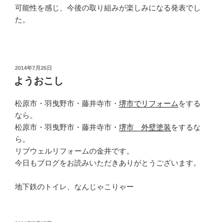
可能性を感じ、今後の取り組みが楽しみになる発表でし
た。
投
2014年7月26日
稿
ようおこし
日:
松原市・羽曳野市・藤井寺市・
堺市でリフォーム
をする
なら。
松原市・羽曳野市・藤井寺市・
堺市 外壁塗装
をするな
ら。
リブウェルリフォームの金井です。
今日もブログをお読みいただきありがとうございます。
地下鉄のトイレ、なんじゃこりゃー