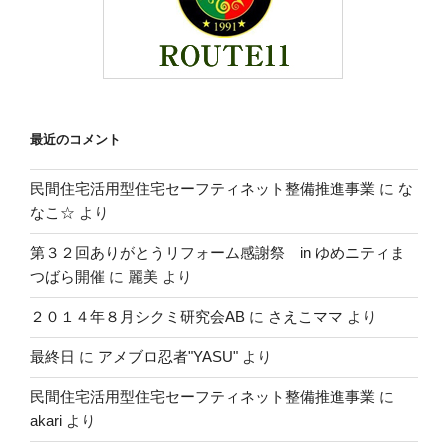
最近のコメント
民間住宅活用型住宅セーフティネット整備推進事業
に
な
なこ☆
より
第３２回ありがとうリフォーム感謝祭 in ゆめニティま
つばら開催
に
麗美
より
２０１４年８月シクミ研究会AB
に
さえこママ
より
最終日
に
アメブロ忍者"YASU"
より
民間住宅活用型住宅セーフティネット整備推進事業
に
akari
より