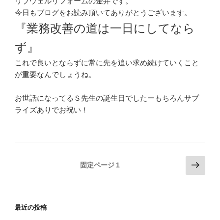
リブウェルリフォームの金井です。
今日もブログをお読み頂いてありがとうございます。
『業務改善の道は一日にしてなら
ず』
これで良いとならずに常に先を追い求め続けていくこと
が重要なんでしょうね。
お世話になってるＳ先生の誕生日でしたーもちろんサプ
ライズありでお祝い！
投
次
固定ページ
1
の
稿
ペ
の
ー
ペ
最近の投稿
ジ
ー