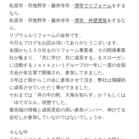
松原市・羽曳野市・藤井寺市・
堺市でリフォーム
をする
なら。
松原市・羽曳野市・藤井寺市・
堺市 外壁塗装
をするな
ら。
リブウェルリフォームの金井です。
今日もブログをお読み頂いてありがとうございます。
全国から１５０社ものリフォーム事業者、その関係事業
社が集まり、『共に学び、共に成長する』をスローガン
に活動するＪａｃｋというグループの一年に一度の全国
大会が名古屋で開催され、参加してきました。
３年ほど前からこの会に参加させて頂き、弊社は飛躍的
に成長させていただく事ができました。
それまでは「井の中の蛙、大海を知らず」か？もしくは
「ゆでガエル」状態でした。
最先端の情報と成長意欲の高い参加メンバー、伸びてる
会社しか参加していなのではないでしょうか。
そんな中