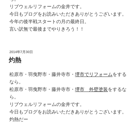
リブウェルリフォームの金井です。
今日もブログをお読みいただきありがとうございます。
今年の後半戦スタートの月の最終日。
言い訳無で最後までやりきろう！！
投
2014年7月30日
稿
灼熱
日:
松原市・羽曳野市・藤井寺市・
堺市でリフォーム
をする
なら。
松原市・羽曳野市・藤井寺市・
堺市 外壁塗装
をするな
ら。
リブウェルリフォームの金井です。
今日もブログをお読みいただきありがとうございます。
灼熱だー