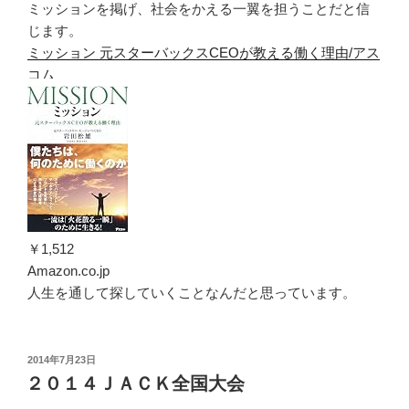
ミッションを掲げ、社会をかえる一翼を担うことだと信
じます。
ミッション 元スターバックスCEOが教える働く理由/アス
コム
￥1,512
Amazon.co.jp
人生を通して探していくことなんだと思っています。
投
2014年7月23日
稿
２０１４ＪＡＣＫ全国大会
日: