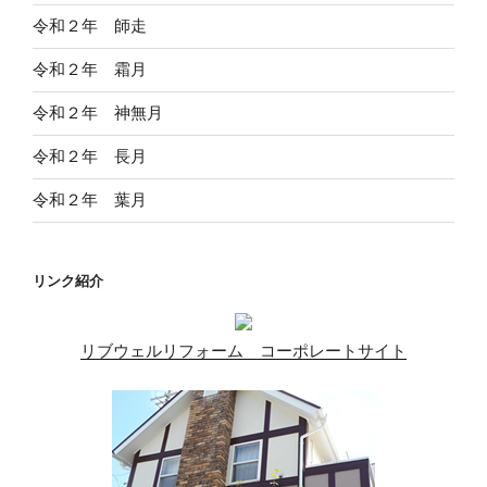
ジ
令和２年 師走
送
令和２年 霜月
り
令和２年 神無月
令和２年 長月
令和２年 葉月
リンク紹介
リブウェルリフォーム コーポレートサイト