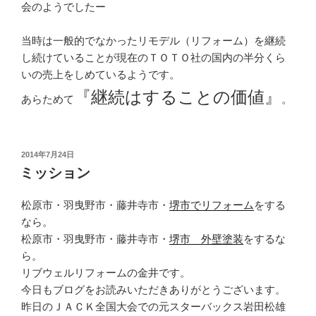
会のようでしたー
当時は一般的でなかったリモデル（リフォーム）を継続
し続けていることが現在のＴＯＴＯ社の国内の半分くら
いの売上をしめているようです。
『継続はすることの価値』
あらためて
。
投
2014年7月24日
稿
ミッション
日:
松原市・羽曳野市・藤井寺市・
堺市でリフォーム
をする
なら。
松原市・羽曳野市・藤井寺市・
堺市 外壁塗装
をするな
ら。
リブウェルリフォームの金井です。
今日もブログをお読みいただきありがとうございます。
昨日のＪＡＣＫ全国大会での元スターバックス岩田松雄