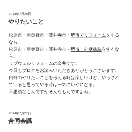
投
2014年7月28日
稿
やりたいこと
日:
松原市・羽曳野市・藤井寺市・
堺市でリフォーム
をする
なら。
松原市・羽曳野市・藤井寺市・
堺市 外壁塗装
をするな
ら。
リブウェルリフォームの金井です。
今日もブログをお読みいただきありがとうございます。
自分のやりたいことを考える時は楽しいけど、やらされ
ていると思ってやる時は一気にいやになる。
不思議なもんですがそんなもんですよね。
投
2014年7月27日
稿
合同会議
日: