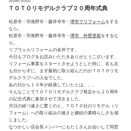
投
2014年7月25日
稿
ＴＯＴＯリモデルクラブ２０周年式典
日:
松原市・羽曳野市・藤井寺市・
堺市でリフォーム
をする
なら。
松原市・羽曳野市・藤井寺市・
堺市 外壁塗装
をするな
ら。
リブウェルリフォームの金井です。
今日もブログをお読みいただきありがとうございます。
リフォーム事業をスタートさせようとした時に、右も左
も分からずに、まず最初に取り組んだのがＴＯＴＯリモ
デルクラブへの入会でした。
あの日から１０年が経過していたとは。。。
そんなことでＴＯＴＯリモデルクラブ発足から２０周年
の記念式典に参加させて頂きました。
月日の経つ速さに驚くのと、ＴＯＴＯ社のリモデル（リ
フォーム）への取り組みの速さと継続の素晴らしさを感
じました。
なつかしい店会長メンバーにもたくさんお会いして同窓