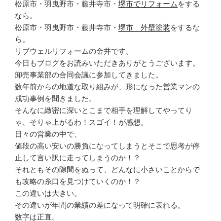
松原市・羽曳野市・藤井寺市・
堺市でリフォーム
をする
なら。
松原市・羽曳野市・藤井寺市・
堺市 外壁塗装
をするな
ら。
リブウェルリフォームの金井です。
今日もブログをお読みいただきありがとうございます。
卸売事業部の合同会議に参加してきました。
数年前からの地道な取り組みが、形になった営業マンの
成功事例を聞きました。
そんなに緻密に深いとこまで相手を理解してやってり
ゃ、そりゃ上がるわ！スゴイ！が感想。
日々の営業の中で、
値段の高い安いの勝負になってしまうとそこで思考が停
止して言い訳に走ってしまうのか！？
それともその隙間をぬって、どんなに小さいことからで
も攻略の糸口を見つけていくのか！？
この違いは大きい。
その違いが年間の業績の差になって明確に表れる。
数字は正直。