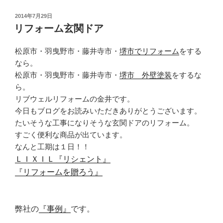
投
2014年7月29日
稿
リフォーム玄関ドア
日:
松原市・羽曳野市・藤井寺市・
堺市でリフォーム
をする
なら。
松原市・羽曳野市・藤井寺市・
堺市 外壁塗装
をするな
ら。
リブウェルリフォームの金井です。
今日もブログをお読みいただきありがとうございます。
たいそうな工事になりそうな玄関ドアのリフォーム。
すごく便利な商品が出ています。
なんと工期は１日！！
ＬＩＸＩＬ『リシェント』
『リフォームを贈ろう』
弊社の
『事例』
です。