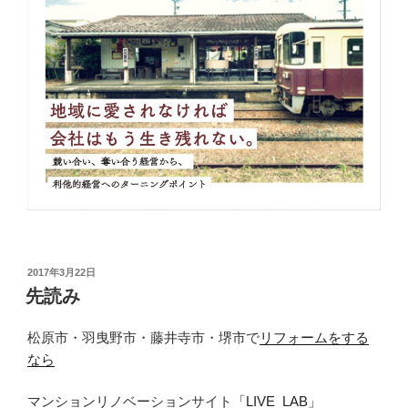
投
2017年3月22日
稿
先読み
日:
松原市・羽曳野市・藤井寺市・堺市で
リフォームをする
なら
マンションリノベーションサイト
「LIVE_LAB」