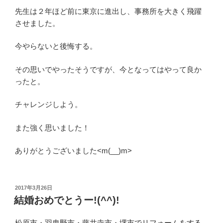
先生は２年ほど前に東京に進出し、事務所を大きく飛躍
させました。
今やらないと後悔する。
その思いでやったそうですが、今となってはやって良か
ったと。
チャレンジしよう。
また強く思いました！
ありがとうございました<m(__)m>
投
2017年3月26日
稿
結婚おめでとうー!(^^)!
日:
松原市・羽曳野市・藤井寺市・堺市で
リフォームをする