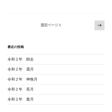
投
次
固定ページ
1
の
稿
ペ
の
ー
ペ
最近の投稿
ジ
ー
ジ
令和２年 師走
送
令和２年 霜月
り
令和２年 神無月
令和２年 長月
令和２年 葉月