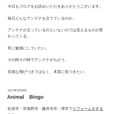
今日もブログをお読みいただきありがとうございます。
毎日どんなアンテナを立てているのか。
アンテナが立っているのといないのでは見えるものが変
わってくる。
常に敏感にしていたい。
その時その時でアンテナがちがう。
安易な飛びつきではなく、本質に気づきたい。
投
2017年3月28日
稿
Animal Bingo
日:
松原市・羽曳野市・藤井寺市・堺市で
リフォームをする