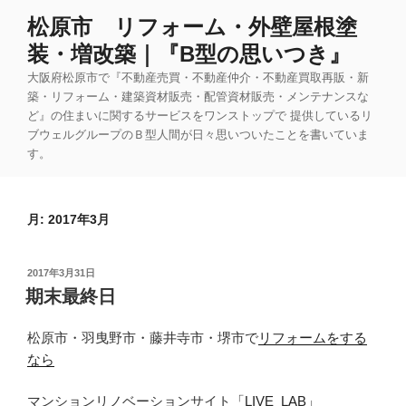
コ
松原市 リフォーム・外壁屋根塗
ン
装・増改築｜『B型の思いつき』
テ
ン
大阪府松原市で『不動産売買・不動産仲介・不動産買取再販・新
ツ
築・リフォーム・建築資材販売・配管資材販売・メンテナンスな
ど』の住まいに関するサービスをワンストップで 提供しているリ
へ
ブウェルグループのＢ型人間が日々思いついたことを書いていま
ス
す。
キ
ッ
プ
月:
2017年3月
投
2017年3月31日
稿
期末最終日
日:
松原市・羽曳野市・藤井寺市・堺市で
リフォームをする
なら
マンションリノベーションサイト
「LIVE_LAB」