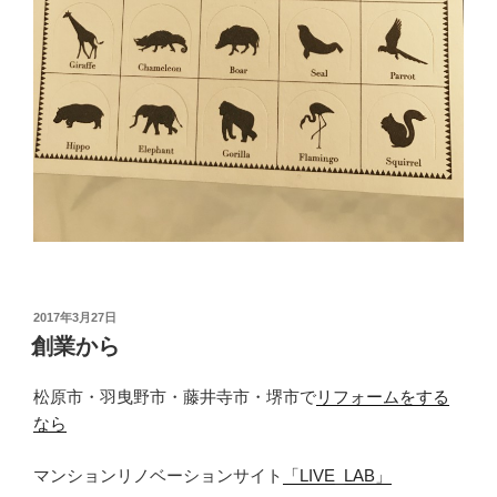
投
2017年3月27日
稿
創業から
日:
松原市・羽曳野市・藤井寺市・堺市で
リフォームをする
なら
マンションリノベーションサイト
「LIVE_LAB」