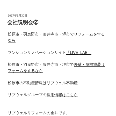
投
2017年3月30日
稿
会社説明会②
日:
松原市・羽曳野市・藤井寺市・堺市で
リフォームをする
なら
マンションリノベーションサイト
「LIVE_LAB」
松原市・羽曳野市・藤井寺市・堺市で
外壁・屋根塗装リ
フォームをするなら
松原市の不動産情報は
リブウェル不動産
リブウェルグループの
採用情報はこちら
リブウェルリフォームの金井です。