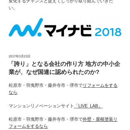
変化するチャンスと捉えてしっかり取り組んでいきた
い。
投
2017年3月23日
稿
「誇り」となる会社の作り方 地方の中小企
日:
業が、なぜ国連に認められたのか?
松原市・羽曳野市・藤井寺市・堺市で
リフォームをする
なら
マンションリノベーションサイト
「LIVE_LAB」
松原市・羽曳野市・藤井寺市・堺市で
外壁・屋根塗装リ
フォームをするなら