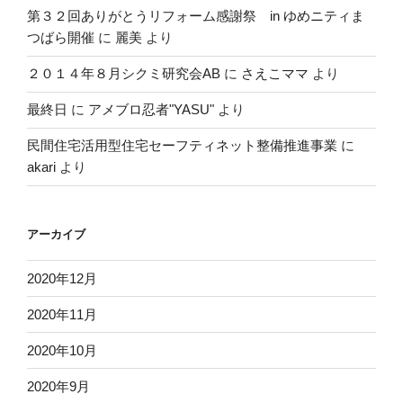
第３２回ありがとうリフォーム感謝祭 in ゆめニティま
つばら開催
に
麗美
より
２０１４年８月シクミ研究会AB
に
さえこママ
より
最終日
に
アメブロ忍者"YASU"
より
民間住宅活用型住宅セーフティネット整備推進事業
に
akari
より
アーカイブ
2020年12月
2020年11月
2020年10月
2020年9月