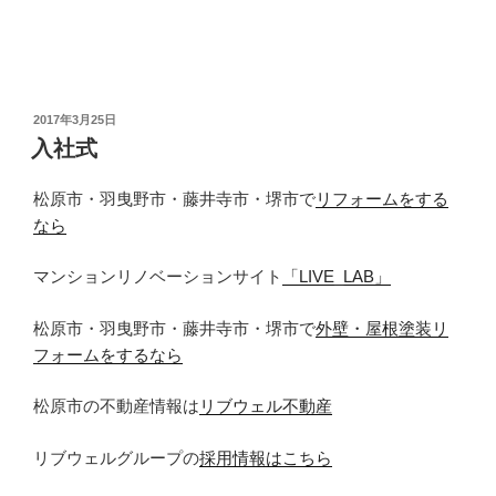
投
2017年3月25日
稿
入社式
日:
松原市・羽曳野市・藤井寺市・堺市で
リフォームをする
なら
マンションリノベーションサイト
「LIVE_LAB」
松原市・羽曳野市・藤井寺市・堺市で
外壁・屋根塗装リ
フォームをするなら
松原市の不動産情報は
リブウェル不動産
リブウェルグループの
採用情報はこちら