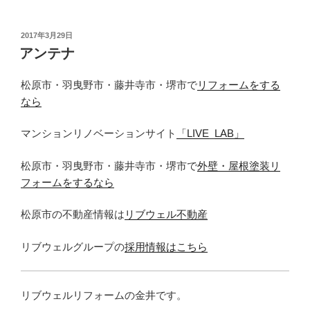
投
2017年3月29日
稿
アンテナ
日:
松原市・羽曳野市・藤井寺市・堺市で
リフォームをする
なら
マンションリノベーションサイト
「LIVE_LAB」
松原市・羽曳野市・藤井寺市・堺市で
外壁・屋根塗装リ
フォームをするなら
松原市の不動産情報は
リブウェル不動産
リブウェルグループの
採用情報はこちら
リブウェルリフォームの金井です。