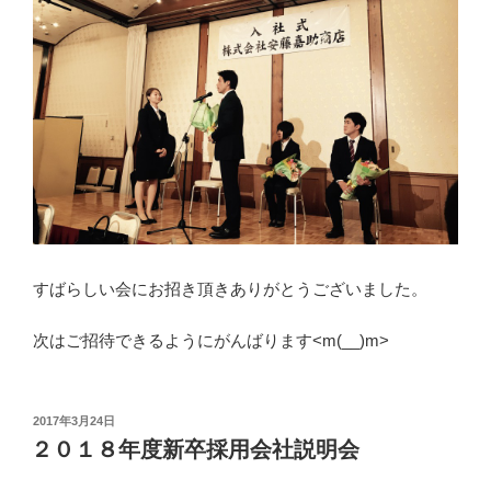
すばらしい会にお招き頂きありがとうございました。
次はご招待できるようにがんばります<m(__)m>
投
2017年3月24日
稿
２０１８年度新卒採用会社説明会
日: