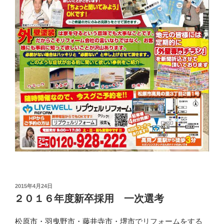
投
2015年4月24日
稿
２０１６年度新卒採用 一次選考
日:
松原市・羽曳野市・藤井寺市・堺市
でリフォームをする