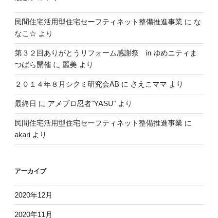
民間住宅活用型住宅セーフティネット整備推進事業
に
な
なこ☆
より
第３２回ありがとうリフォーム感謝祭 in ゆめニティま
つばら開催
に
麗美
より
２０１４年８月シクミ研究会AB
に
さえこママ
より
最終日
に
アメブロ忍者"YASU"
より
民間住宅活用型住宅セーフティネット整備推進事業
に
akari
より
アーカイブ
2020年12月
2020年11月