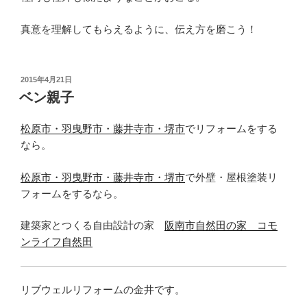
真意を理解してもらえるように、伝え方を磨こう！
投
2015年4月21日
稿
ベン親子
日:
松原市・羽曳野市・藤井寺市・堺市
でリフォームをする
なら。
松原市・羽曳野市・藤井寺市・堺市
で外壁・屋根塗装リ
フォームをするなら。
建築家とつくる自由設計の家
阪南市自然田の家 コモ
ンライフ自然田
リブウェルリフォームの金井です。