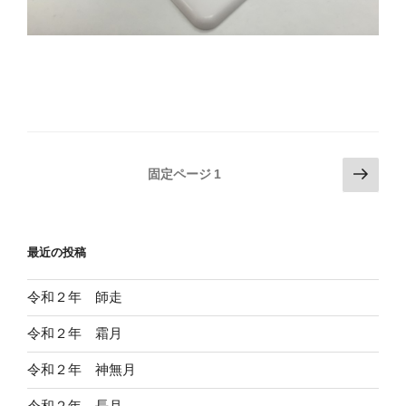
投
次
固定ページ
1
の
稿
ペ
の
ー
ペ
最近の投稿
ジ
ー
ジ
令和２年 師走
送
令和２年 霜月
り
令和２年 神無月
令和２年 長月