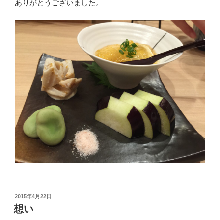
ありがとうございました。
投
2015年4月22日
稿
想い
日: