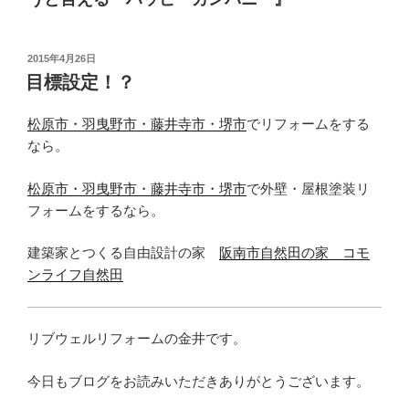
投
2015年4月26日
稿
目標設定！？
日:
松原市・羽曳野市・藤井寺市・堺市
でリフォームをする
なら。
松原市・羽曳野市・藤井寺市・堺市
で外壁・屋根塗装リ
フォームをするなら。
建築家とつくる自由設計の家
阪南市自然田の家 コモ
ンライフ自然田
リブウェルリフォームの金井です。
今日もブログをお読みいただきありがとうございます。