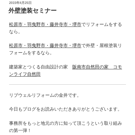
投
2015年4月25日
稿
外壁塗装セミナー
日:
松原市・羽曳野市・藤井寺市・堺市
でリフォームをする
なら。
松原市・羽曳野市・藤井寺市・堺市
で外壁・屋根塗装リ
フォームをするなら。
建築家とつくる自由設計の家
阪南市自然田の家 コモ
ンライフ自然田
リブウェルリフォームの金井です。
今日もブログをお読みいただきありがとうございます。
事務所をもっと地元の方に知って頂こうという取り組み
の第一弾！