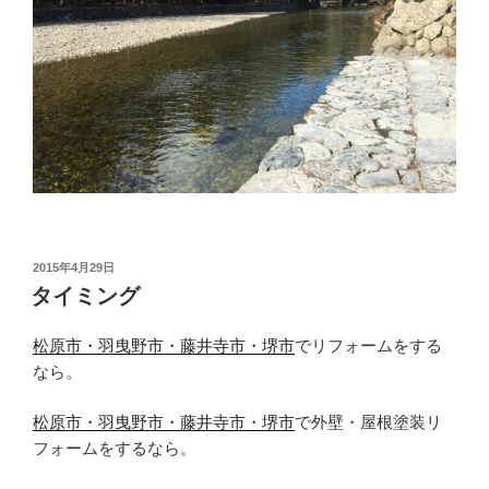
投
2015年4月29日
稿
タイミング
日:
松原市・羽曳野市・藤井寺市・堺市
でリフォームをする
なら。
松原市・羽曳野市・藤井寺市・堺市
で外壁・屋根塗装リ
フォームをするなら。