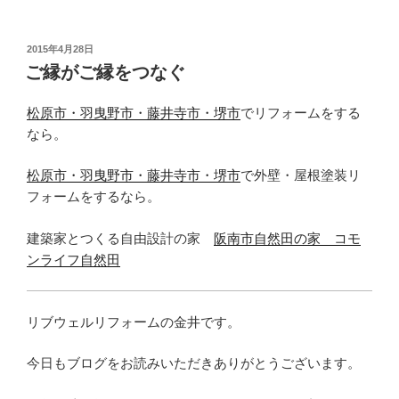
投
2015年4月28日
稿
ご縁がご縁をつなぐ
日:
松原市・羽曳野市・藤井寺市・堺市
でリフォームをする
なら。
松原市・羽曳野市・藤井寺市・堺市
で外壁・屋根塗装リ
フォームをするなら。
建築家とつくる自由設計の家
阪南市自然田の家 コモ
ンライフ自然田
リブウェルリフォームの金井です。
今日もブログをお読みいただきありがとうございます。