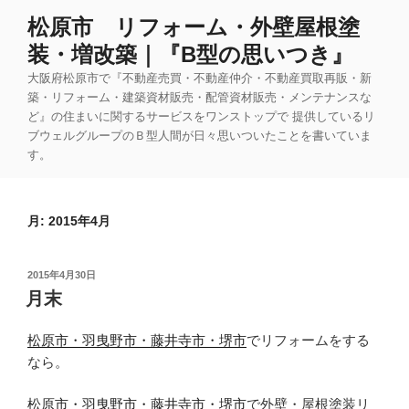
コ
松原市 リフォーム・外壁屋根塗
ン
装・増改築｜『B型の思いつき』
テ
ン
大阪府松原市で『不動産売買・不動産仲介・不動産買取再販・新
ツ
築・リフォーム・建築資材販売・配管資材販売・メンテナンスな
ど』の住まいに関するサービスをワンストップで 提供しているリ
へ
ブウェルグループのＢ型人間が日々思いついたことを書いていま
ス
す。
キ
ッ
プ
月:
2015年4月
投
2015年4月30日
稿
月末
日:
松原市・羽曳野市・藤井寺市・堺市
でリフォームをする
なら。
松原市・羽曳野市・藤井寺市・堺市
で外壁・屋根塗装リ