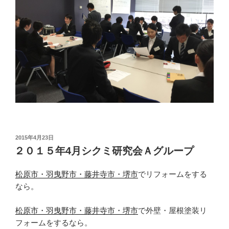
投
2015年4月23日
稿
２０１５年4月シクミ研究会Ａグループ
日:
松原市・羽曳野市・藤井寺市・堺市
でリフォームをする
なら。
松原市・羽曳野市・藤井寺市・堺市
で外壁・屋根塗装リ
フォームをするなら。