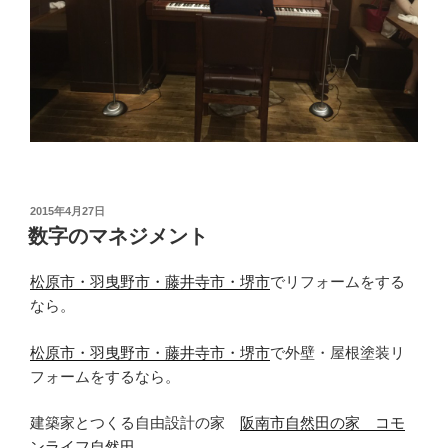
投
2015年4月27日
稿
数字のマネジメント
日:
松原市・羽曳野市・藤井寺市・堺市
でリフォームをする
なら。
松原市・羽曳野市・藤井寺市・堺市
で外壁・屋根塗装リ
フォームをするなら。
建築家とつくる自由設計の家
阪南市自然田の家 コモ
ンライフ自然田