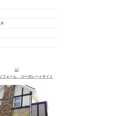
走
月
無月
月
月
リフォーム コーポレートサイト