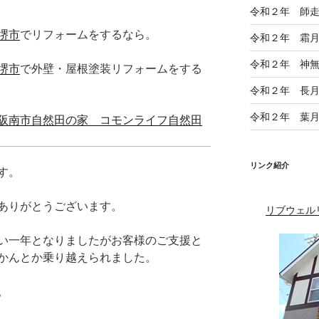
令和２年 師
堺市
でリフォームをするなら。
令和２年 霜
令和２年 神
堺市
で外壁・屋根塗装リフォームをする
令和２年 長
令和２年 葉
阪南市自然田の家 コモンライフ自然田
リンク紹介
す。
ありがとうございます。
リブウェル
い一年となりましたがお客様のご支援と
かんとか乗り越えられました。
。