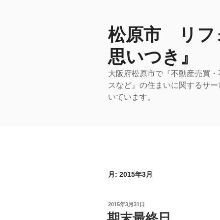
コ
ン
テ
松原市 リフ
ン
思いつき』
ツ
へ
大阪府松原市で『不動産売買・
ス
スなど』の住まいに関するサー
キ
いています。
ッ
プ
月:
2015年3月
投
2015年3月31日
稿
期末最終日
日: