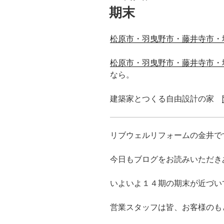
稿
期末
日:
松原市・羽曳野市・藤井寺市・
松原市・羽曳野市・藤井寺市・
なら。
建築家とつくる自由設計の家
リブウェルリフォームの金井で
今日もブログをお読みいただき
いよいよ１４期の期末が近づい
営業スタッフは皆、お客様のも