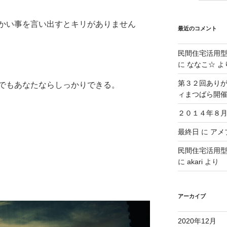
かい事を言い出すとキリがありません
最近のコメント
民間住宅活用
に
ななこ☆
よ
第３２回ありが
でもあなたならしっかりできる。
ィまつばら開
２０１４年８月
最終日
に
アメブ
民間住宅活用
に
akari
より
アーカイブ
2020年12月