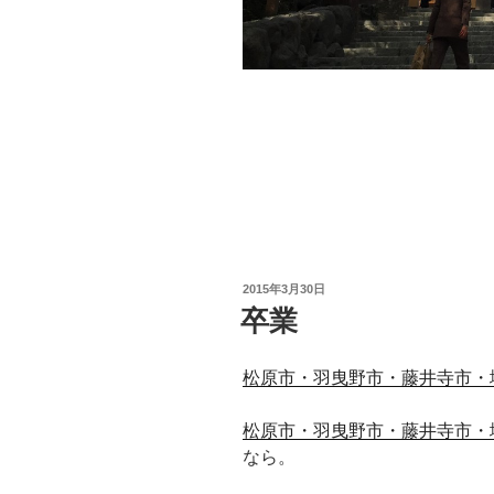
投
2015年3月30日
稿
卒業
日:
松原市・羽曳野市・藤井寺市・
松原市・羽曳野市・藤井寺市・
なら。