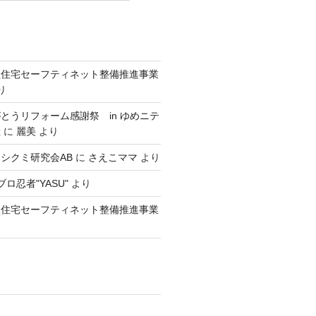
型住宅セーフティネット整備推進事業
り
とうリフォーム感謝祭 in ゆめニテ
催
に
麗美
より
シクミ研究会AB
に
さえこママ
より
ロ忍者"YASU"
より
型住宅セーフティネット整備推進事業