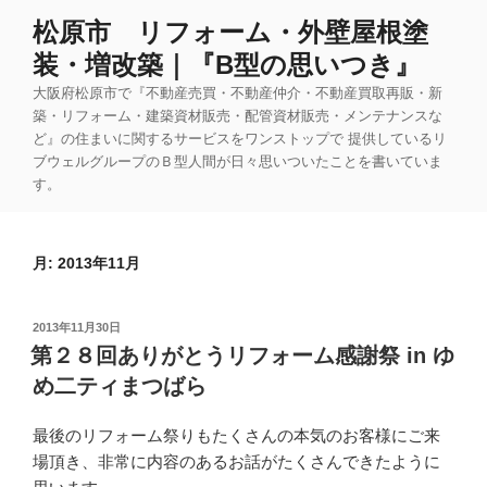
コ
松原市 リフォーム・外壁屋根塗
ン
装・増改築｜『B型の思いつき』
テ
ン
大阪府松原市で『不動産売買・不動産仲介・不動産買取再販・新
ツ
築・リフォーム・建築資材販売・配管資材販売・メンテナンスな
ど』の住まいに関するサービスをワンストップで 提供しているリ
へ
ブウェルグループのＢ型人間が日々思いついたことを書いていま
ス
す。
キ
ッ
プ
月:
2013年11月
投
2013年11月30日
稿
第２８回ありがとうリフォーム感謝祭 in ゆ
日:
め二ティまつばら
最後のリフォーム祭りもたくさんの本気のお客様にご来
場頂き、非常に内容のあるお話がたくさんできたように