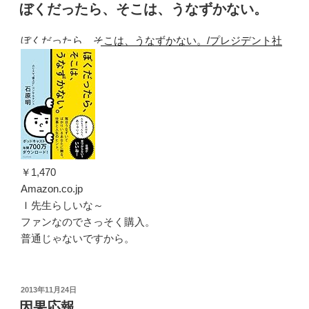
稿
ぼくだったら、そこは、うなずかない。
日:
ぼくだったら、そこは、うなずかない。/プレジデント社
￥1,470
Amazon.co.jp
Ｉ先生らしいな～
ファンなのでさっそく購入。
普通じゃないですから。
投
2013年11月24日
稿
因果応報