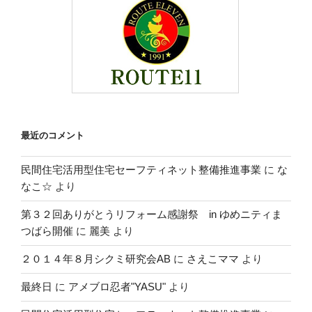
最近のコメント
民間住宅活用型住宅セーフティネット整備推進事業
に
な
なこ☆
より
第３２回ありがとうリフォーム感謝祭 in ゆめニティま
つばら開催
に
麗美
より
２０１４年８月シクミ研究会AB
に
さえこママ
より
最終日
に
アメブロ忍者"YASU"
より