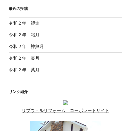
ー
ペ
最近の投稿
ジ
ー
ジ
令和２年 師走
送
令和２年 霜月
り
令和２年 神無月
令和２年 長月
令和２年 葉月
リンク紹介
リブウェルリフォーム コーポレートサイト