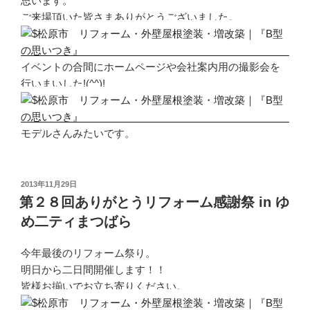
思います。
ご来場頂いた皆さまありがとうございました。
イベントの合間にホームページや会社案内用の撮影会を
行いまいした!(^^)!
モデルさんみたいです。
投
2013年11月29日
稿
第２８回ありがとうリフォーム感謝祭 in ゆ
日:
め二ティまつばら
今年最後のリフォーム祭り。
明日から二日間開催します！！
皆様お揃いでお立ち寄りください。