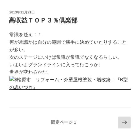
投
2013年11月21日
稿
高収益ＴＯＰ３％倶楽部
日:
常識を疑え！！
何が常識かは自分の範囲で勝手に決めていたりすること
が多い。
次のステージにいけば常識が常識でなくなるらしい。
いよいよグランドラインに入って行こうか。
世界が変わるかな。
投
次
固定ページ
1
の
稿
ペ
の