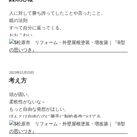
日:
人に対して勝ち誇ってしたことや言ったこと。
鏡の法則
すべて自分に返ってくる。
おおこわい。
投
2013年11月23日
稿
考え方
日:
頭が固い。
柔軟性がないな～
もっと自由な発想がほしい。
ほんとは自由なのに勝手に制約条件つけてる。