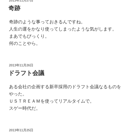
2013年11月27日
稿
奇跡
日:
奇跡のような事っておきるんですね。
人生の運をかなり使ってしまったような気がします。
まあでもびっくり。
何のことやら。
投
2013年11月26日
稿
ドラフト会議
日:
ある会社の企画する新卒採用のドラフト会議なるものを
やった。
ＵＳＴＲＥＡＭを使ってリアルタイムで。
スゲー時代だ。
投
2013年11月25日