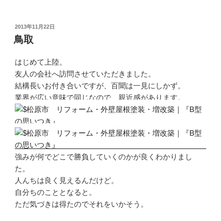
投
2013年11月22日
稿
鳥取
日:
はじめて上陸。
友人の会社へ訪問させていただきました。
結構長いお付き合いですが、百聞は一見にしかず。
業界が広い意味で同じなので、親近感があります。
強みが何でどこで勝負していくのかが良くわかりまし
た。
人んちは良く見えるんだけど。
自分ちのこととなると。
ただ気づきは得たのでそれをいかそう。