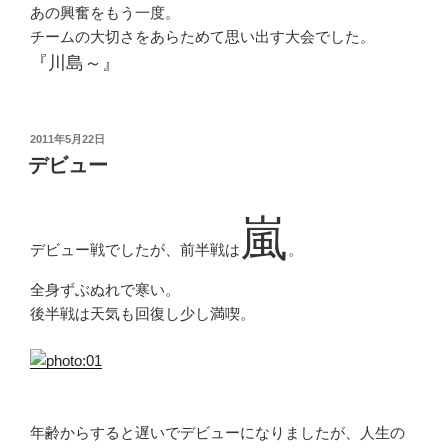
あの興奮をもう一度。
チームの大切さをあらためて思い出す大会でした。
『川島～』
投
2011年5月22日
稿
デビュー
日:
嵐
デビュー戦でしたが、前半戦は
。
全身ずぶぬれで寒い。
後半戦は天気も回復し少し満喫。
年齢からすると遅いでデビューになりましたが、人生の