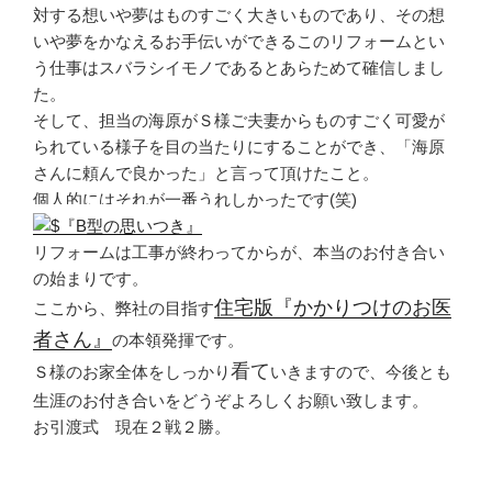
対する想いや夢はものすごく大きいものであり、その想
いや夢をかなえるお手伝いができるこのリフォームとい
う仕事はスバラシイモノであるとあらためて確信しまし
た。
そして、担当の海原がＳ様ご夫妻からものすごく可愛が
られている様子を目の当たりにすることができ、「海原
さんに頼んで良かった」と言って頂けたこと。
個人的にはそれが一番うれしかったです(笑)
リフォームは工事が終わってからが、本当のお付き合い
の始まりです。
住宅版『かかりつけのお医
ここから、弊社の目指す
者さん』
の本領発揮です。
看て
Ｓ様のお家全体をしっかり
いきますので、今後とも
生涯のお付き合いをどうぞよろしくお願い致します。
お引渡式 現在２戦２勝。