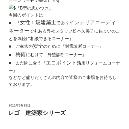
ニティプラザ
で開催します。
今回のポイントは
女性１級建築士
インテリアコーディ
■ 『
であり
ネーター
でもある弊社スタッフ松本久美子に住まいのこ
とを気軽に相談できるコーナー』
安全
■ ご家族の
のために『耐震診断コーナー』
梅雨
■
にむけて『外壁診断コーナー』
エコポイント
■ まだ間に合う『
活用リフォームコーナ
ー』
などなど盛りだくさんの内容で皆様のご来場をお待ちし
ております。
投
2011年5月25日
稿
レゴ 建築家シリーズ
日: