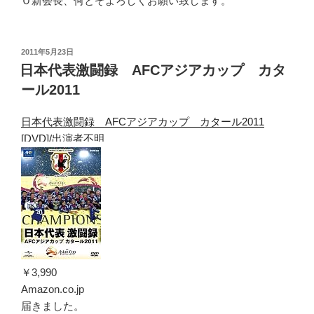
Ｏ新会長、何とぞよろしくお願い致します。
投
2011年5月23日
稿
日本代表激闘録 AFCアジアカップ カタ
日:
ール2011
日本代表激闘録 AFCアジアカップ カタール2011
[DVD]/出演者不明
￥3,990
Amazon.co.jp
届きました。