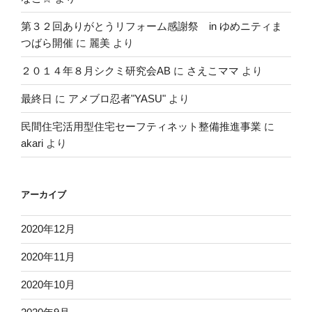
第３２回ありがとうリフォーム感謝祭 in ゆめニティま
つばら開催
に
麗美
より
２０１４年８月シクミ研究会AB
に
さえこママ
より
最終日
に
アメブロ忍者"YASU"
より
民間住宅活用型住宅セーフティネット整備推進事業
に
akari
より
アーカイブ
2020年12月
2020年11月
2020年10月