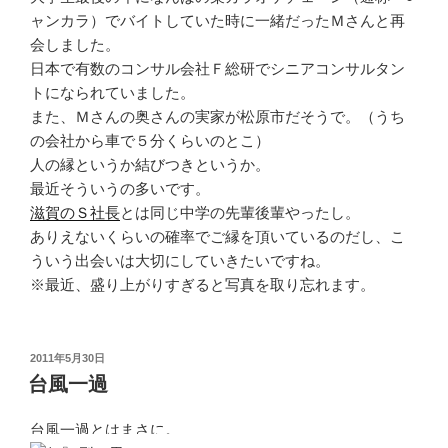
ャンカラ）でバイトしていた時に一緒だったＭさんと再
会しました。
日本で有数のコンサル会社Ｆ総研でシニアコンサルタン
トになられていました。
また、Ｍさんの奥さんの実家が松原市だそうで。（うち
の会社から車で５分くらいのとこ）
人の縁というか結びつきというか。
最近そういうの多いです。
滋賀のＳ社長
とは同じ中学の先輩後輩やったし。
ありえないくらいの確率でご縁を頂いているのだし、こ
ういう出会いは大切にしていきたいですね。
※最近、盛り上がりすぎると写真を取り忘れます。
投
2011年5月30日
稿
台風一過
日:
台風一過とはまさに。