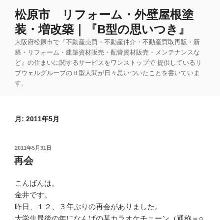
コ
松原市 リフォーム・外壁屋根塗
ン
装・増改築｜『B型の思いつき』
テ
ン
大阪府松原市で『不動産売買・不動産仲介・不動産買取再販・新
ツ
築・リフォーム・建築資材販売・配管資材販売・メンテナンスな
ど』の住まいに関するサービスをワンストップで 提供しているリ
へ
ブウェルグループのＢ型人間が日々思いついたことを書いていま
ス
す。
キ
ッ
プ
月:
2011年5月
投
2011年5月31日
稿
再会
日:
こんばんは。
金井です。
昨日、１２、３年ぶりの再会がありました。
大学生最後の年になんばの某カラオケチェーン（通称＝○