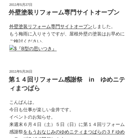
投
2011年5月27日
稿
外壁塗装リフォーム専門サイトオープン
日:
外壁塗装リフォーム専門サイトオープン
しました。
もう梅雨に入りそうですが、屋根外壁の塗装はお早めに
ご検討ください。
投
2011年5月26日
稿
第１４回リフォーム感謝祭 in ゆめニテ
日:
ィまつばら
こんばんは。
今日も仕事が楽しい金井です。
イベントのお知らせ。
来週末６月４日（土）５日（日）に第１４回リフォーム
感謝祭
をもうおなじみのゆめニティまつばらの３Ｆゆめ