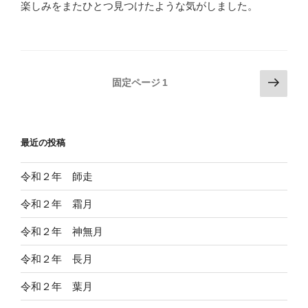
楽しみをまたひとつ見つけたような気がしました。
投
次
固定ページ
1
の
稿
ペ
の
ー
ペ
最近の投稿
ジ
ー
ジ
令和２年 師走
送
令和２年 霜月
り
令和２年 神無月
令和２年 長月
令和２年 葉月