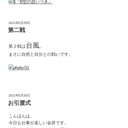
投
2011年5月29日
稿
第二戦
日:
台風
第２戦は
。
まさに自然と自分との戦いです。
投
2011年5月28日
稿
お引渡式
日:
こんばんは。
今日も仕事が楽しい金井です。