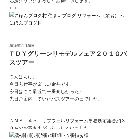
応援クリックよろしくお願い致します。
↓↓↓
にほんブログ村
投
2010年11月20日
稿
ＴＤＹグリーンリモデルフェア２０１０バ
日:
スツアー
こんばんは。
今日も仕事が楽しい金井です。
今日はここ最近で一番楽しかった～
先日ご案内していたバスツアーの日でした。
ＡＭ８：４５ リブウェルリフォーム事務所前集合約３
０名のお客さまがいらっしゃいました。