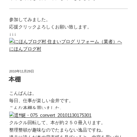
参加してみました。
応援クリックよろしくお願い致します。
↓↓↓
にほんブログ村
投
2010年11月29日
稿
本棚
日:
こんばんは。
毎日、仕事が楽しい金井です。
こんな本棚を買いました。
クルクル回転して、本が約２５０冊入ります。
整理整頓が趣味なのでたまらない逸品ですね。