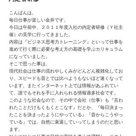
日:
こんばんは。
毎日仕事が楽しい金井です。
今日は午前中、２０１１年度入社の内定者研修（Ｙ社主
催）の見学に行ってきました。
内容は『ビジネス思考力トレーニング』といって仕事を
進めて行く際に必要な考え方の基礎を学ぶカリキュラム
になっていました。
そこで思った事は、
現代社会は仕事の流れやしくみがどんどん複雑化してお
り、スピードも昔とでは比べようもないほど速くなって
います。またインターネット上では情報があふれてい
て、誰でもそれを手に入れられる情報過多社会です。
このような社会なので、その中で会社（仕事）も『言わ
れたことだけもくもくとこなす』だとか、『毎日決まっ
たことを決まったようにやっている』『昔からこうやっ
ている』では、自然に衰退していってしまうのだと思い
ます。