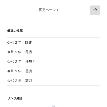
投
次
固定ページ
1
の
稿
ペ
の
ー
ペ
最近の投稿
ジ
ー
ジ
令和２年 師走
送
令和２年 霜月
り
令和２年 神無月
令和２年 長月
令和２年 葉月
リンク紹介