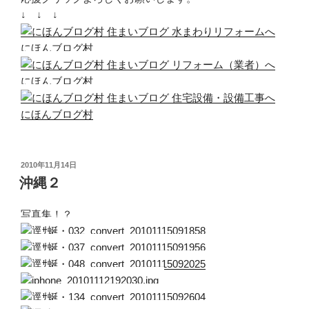
↓ ↓ ↓
にほんブログ村
にほんブログ村
にほんブログ村
投
2010年11月14日
稿
沖縄２
日:
写真集！？