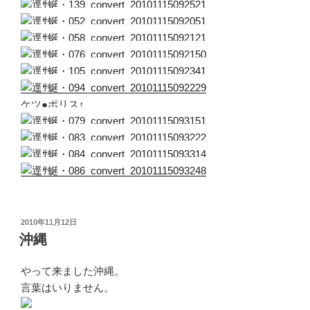
ケツ●ポリス↑
投
2010年11月12日
稿
沖縄
日:
やって来ました沖縄。
言葉はいりません。