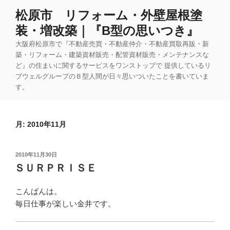
コ
松原市 リフォーム・外壁屋根塗
ン
装・増改築｜『B型の思いつき』
テ
ン
大阪府松原市で『不動産売買・不動産仲介・不動産買取再販・新
ツ
築・リフォーム・建築資材販売・配管資材販売・メンテナンスな
ど』の住まいに関するサービスをワンストップで 提供しているリ
へ
ブウェルグループのＢ型人間が日々思いついたことを書いていま
ス
す。
キ
ッ
プ
月:
2010年11月
投
2010年11月30日
稿
ＳＵＲＰＲＩＳＥ
日:
こんばんは。
毎日仕事が楽しい金井です。