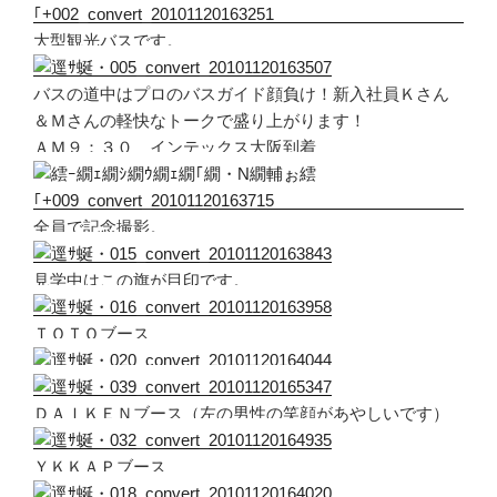
大型観光バスです。
バスの道中はプロのバスガイド顔負け！新入社員Ｋさん
＆Ｍさんの軽快なトークで盛り上がります！
ＡＭ９：３０ インテックス大阪到着
全員で記念撮影。
見学中はこの旗が目印です。
ＴＯＴＯブース
ＤＡＩＫＥＮブース（左の男性の笑顔があやしいです）
ＹＫＫＡＰブース