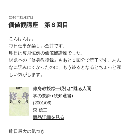
投
2010年11月17日
稿
価値観講座 第８回目
日:
こんばんは。
毎日仕事が楽しい金井です。
昨日は毎月恒例の価値観講座でした。
課題本の『修身教授録』もあと１回分で読了です。あん
なに読みにくかったのに、もう終るとなるとちょっと寂
しい気がします。
修身教授録―現代に甦る人間
学の要諦 (致知選書)
(2001/06)
森 信三
商品詳細を見る
昨日最大の気づき