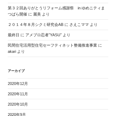
第３２回ありがとうリフォーム感謝祭 in ゆめニティま
つばら開催
に
麗美
より
２０１４年８月シクミ研究会AB
に
さえこママ
より
最終日
に
アメブロ忍者"YASU"
より
民間住宅活用型住宅セーフティネット整備推進事業
に
akari
より
アーカイブ
2020年12月
2020年11月
2020年10月
2020年9月