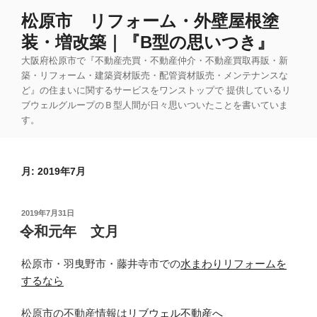
コ
松原市 リフォーム・外壁屋根塗
ン
装・増改築｜『B型の思いつき』
テ
ン
大阪府松原市で『不動産売買・不動産仲介・不動産買取再販・新
ツ
築・リフォーム・建築資材販売・配管資材販売・メンテナンスな
ど』の住まいに関するサービスをワンストップで 提供しているリ
へ
ブウェルグループのＢ型人間が日々思いついたことを書いていま
ス
す。
キ
ッ
プ
月:
2019年7月
投
2019年7月31日
稿
令和元年 文月
日:
松原市・羽曳野市・藤井寺市での
水まわりリフォームを
するなら
松原市の不動産情報は
リブウェル不動産へ