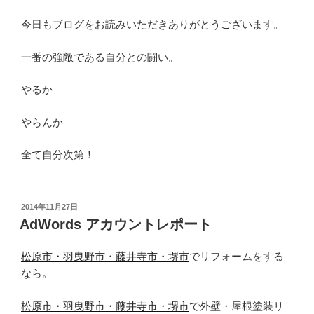
今日もブログをお読みいただきありがとうございます。
一番の強敵である自分との闘い。
やるか
やらんか
全て自分次第！
投
2014年11月27日
稿
AdWords アカウントレポート
日:
松原市・羽曳野市・藤井寺市・堺市
でリフォームをする
なら。
松原市・羽曳野市・藤井寺市・堺市
で外壁・屋根塗装リ