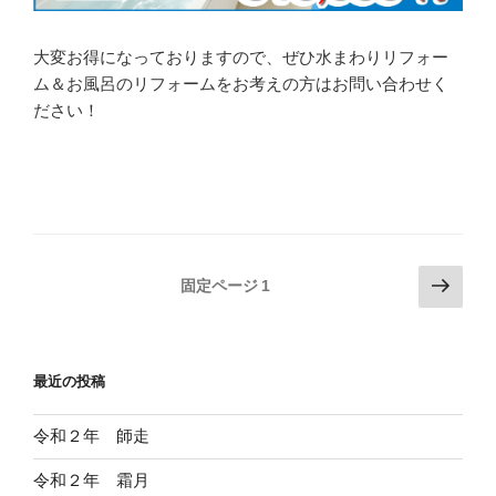
大変お得になっておりますので、ぜひ水まわりリフォー
ム＆お風呂のリフォームをお考えの方はお問い合わせく
ださい！
投
次
固定ページ
1
の
稿
ペ
の
ー
ペ
最近の投稿
ジ
ー
ジ
令和２年 師走
送
令和２年 霜月