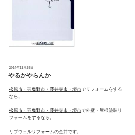
投
2014年11月28日
稿
やるかやらんか
日:
松原市・羽曳野市・藤井寺市・堺市
でリフォームをする
なら。
松原市・羽曳野市・藤井寺市・堺市
で外壁・屋根塗装リ
フォームをするなら。
リブウェルリフォームの金井です。