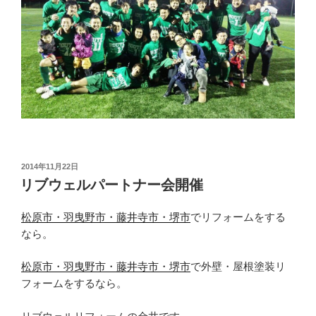
投
2014年11月22日
稿
リブウェルパートナー会開催
日:
松原市・羽曳野市・藤井寺市・堺市
でリフォームをする
なら。
松原市・羽曳野市・藤井寺市・堺市
で外壁・屋根塗装リ
フォームをするなら。