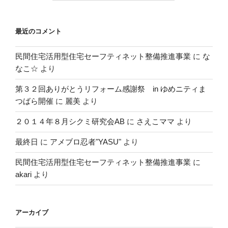
最近のコメント
民間住宅活用型住宅セーフティネット整備推進事業
に
な
なこ☆
より
第３２回ありがとうリフォーム感謝祭 in ゆめニティま
つばら開催
に
麗美
より
２０１４年８月シクミ研究会AB
に
さえこママ
より
最終日
に
アメブロ忍者"YASU"
より
民間住宅活用型住宅セーフティネット整備推進事業
に
akari
より
アーカイブ