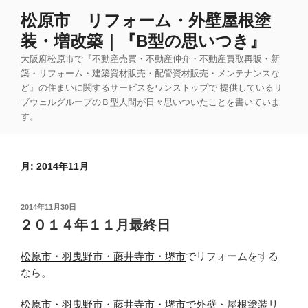
コ
松原市 リフォーム・外壁屋根塗
ン
装・増改築｜『B型の思いつき』
テ
ン
大阪府松原市で『不動産売買・不動産仲介・不動産買取再販・新
ツ
築・リフォーム・建築資材販売・配管資材販売・メンテナンスな
ど』の住まいに関するサービスをワンストップで 提供しているリ
へ
ブウェルグループのＢ型人間が日々思いついたことを書いていま
ス
す。
キ
ッ
プ
月:
2014年11月
投
2014年11月30日
稿
２０１４年１１月最終日
日:
松原市・羽曳野市・藤井寺市・堺市
でリフォームをする
なら。
松原市・羽曳野市・藤井寺市・堺市
で外壁・屋根塗装リ