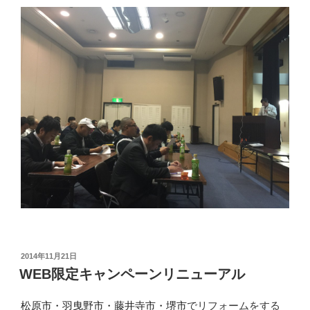
投
2014年11月21日
稿
WEB限定キャンペーンリニューアル
日:
松原市・羽曳野市・藤井寺市・堺市
でリフォームをする