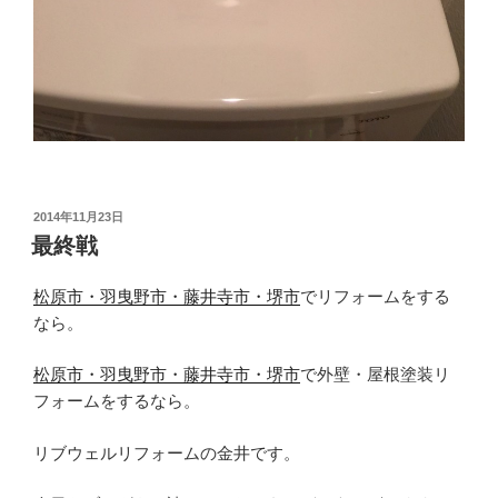
投
2014年11月23日
稿
最終戦
日:
松原市・羽曳野市・藤井寺市・堺市
でリフォームをする
なら。
松原市・羽曳野市・藤井寺市・堺市
で外壁・屋根塗装リ
フォームをするなら。
リブウェルリフォームの金井です。