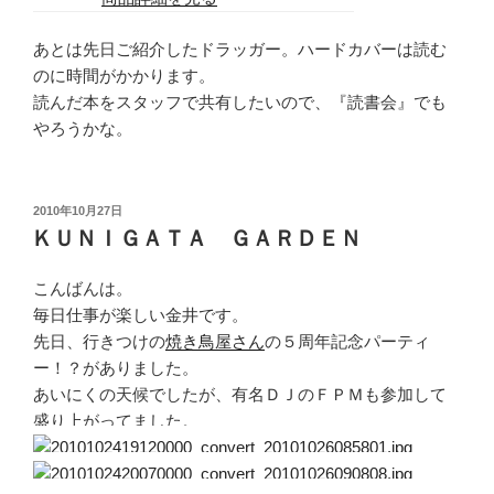
あとは先日ご紹介したドラッガー。ハードカバーは読む
のに時間がかかります。
読んだ本をスタッフで共有したいので、『読書会』でも
やろうかな。
投
2010年10月27日
稿
ＫＵＮＩＧＡＴＡ ＧＡＲＤＥＮ
日:
こんばんは。
毎日仕事が楽しい金井です。
先日、行きつけの
焼き鳥屋さん
の５周年記念パーティ
ー！？がありました。
あいにくの天候でしたが、有名ＤＪのＦＰＭも参加して
盛り上がってました。