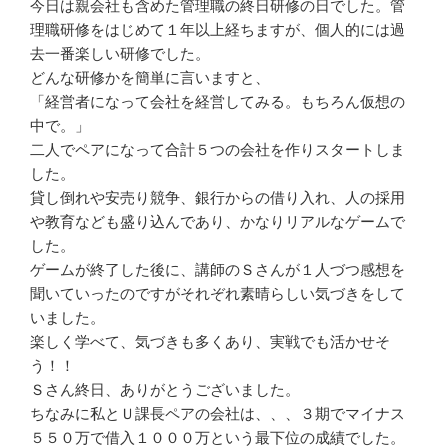
今日は親会社も含めた管理職の終日研修の日でした。管
理職研修をはじめて１年以上経ちますが、個人的には過
去一番楽しい研修でした。
どんな研修かを簡単に言いますと、
「経営者になって会社を経営してみる。もちろん仮想の
中で。」
二人でペアになって合計５つの会社を作りスタートしま
した。
貸し倒れや安売り競争、銀行からの借り入れ、人の採用
や教育なども盛り込んであり、かなりリアルなゲームで
した。
ゲームが終了した後に、講師のＳさんが１人づつ感想を
聞いていったのですがそれぞれ素晴らしい気づきをして
いました。
楽しく学べて、気づきも多くあり、実戦でも活かせそ
う！！
Ｓさん終日、ありがとうございました。
ちなみに私とＵ課長ペアの会社は、、、３期でマイナス
５５０万で借入１０００万という最下位の成績でした。