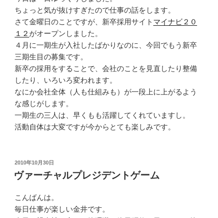
ちょっと気が抜けすぎたので仕事の話をします。
さて金曜日のことですが、新卒採用サイト
マイナビ２０
１２
がオープンしました。
４月に一期生が入社したばかりなのに、今回でもう新卒
三期生目の募集です。
新卒の採用をすることで、会社のことを見直したり整備
したり、いろいろ変われます。
なにか会社全体（人も仕組みも）が一段上に上がるよう
な感じがします。
一期生の三人は、早くもも活躍してくれていますし。
活動自体は大変ですが今からとても楽しみです。
投
2010年10月30日
稿
ヴァーチャルプレジデントゲーム
日:
こんばんは。
毎日仕事が楽しい金井です。