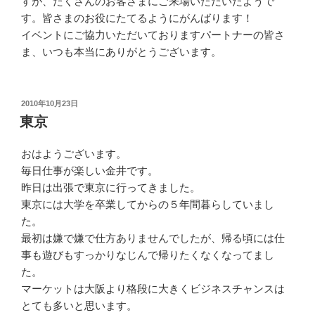
すが、たくさんのお客さまにご来場いただいたようで
す。皆さまのお役にたてるようにがんばります！
イベントにご協力いただいておりますパートナーの皆さ
ま、いつも本当にありがとうございます。
投
2010年10月23日
稿
東京
日:
おはようございます。
毎日仕事が楽しい金井です。
昨日は出張で東京に行ってきました。
東京には大学を卒業してからの５年間暮らしていまし
た。
最初は嫌で嫌で仕方ありませんでしたが、帰る頃には仕
事も遊びもすっかりなじんで帰りたくなくなってまし
た。
マーケットは大阪より格段に大きくビジネスチャンスは
とても多いと思います。