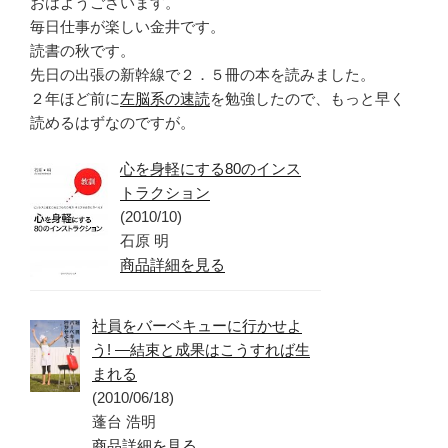
おはようございます。
毎日仕事が楽しい金井です。
読書の秋です。
先日の出張の新幹線で２．５冊の本を読みました。
２年ほど前に
左脳系の速読
を勉強したので、もっと早く
読めるはずなのですが。
心を身軽にする80のインス
トラクション
(2010/10)
石原 明
商品詳細を見る
社員をバーベキューに行かせよ
う! ―結束と成果はこうすれば生
まれる
(2010/06/18)
蓬台 浩明
商品詳細を見る