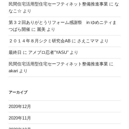
民間住宅活用型住宅セーフティネット整備推進事業
に
な
なこ☆
より
第３２回ありがとうリフォーム感謝祭 in ゆめニティま
つばら開催
に
麗美
より
２０１４年８月シクミ研究会AB
に
さえこママ
より
最終日
に
アメブロ忍者"YASU"
より
民間住宅活用型住宅セーフティネット整備推進事業
に
akari
より
アーカイブ
2020年12月
2020年11月