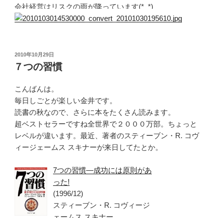
会社経営はリスクの雨が降っています(*_*)
投
2010年10月29日
稿
７つの習慣
日:
こんばんは。
毎日しごとが楽しい金井です。
読書の秋なので、さらに本をたくさん読みます。
超ベストセラーですね全世界で２０００万部。ちょっと
レベルが違います。最近、著者のスティーブン・R. コヴ
ィージェームス スキナーが来日してたとか。
7つの習慣―成功には原則があ
った!
(1996/12)
スティーブン・R. コヴィージ
ェームス スキナー