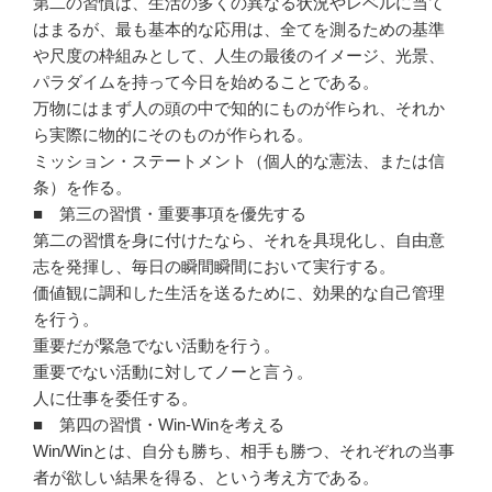
第二の習慣は、生活の多くの異なる状況やレベルに当て
はまるが、最も基本的な応用は、全てを測るための基準
や尺度の枠組みとして、人生の最後のイメージ、光景、
パラダイムを持って今日を始めることである。
万物にはまず人の頭の中で知的にものが作られ、それか
ら実際に物的にそのものが作られる。
ミッション・ステートメント（個人的な憲法、または信
条）を作る。
■ 第三の習慣・重要事項を優先する
第二の習慣を身に付けたなら、それを具現化し、自由意
志を発揮し、毎日の瞬間瞬間において実行する。
価値観に調和した生活を送るために、効果的な自己管理
を行う。
重要だが緊急でない活動を行う。
重要でない活動に対してノーと言う。
人に仕事を委任する。
■ 第四の習慣・Win-Winを考える
Win/Winとは、自分も勝ち、相手も勝つ、それぞれの当事
者が欲しい結果を得る、という考え方である。