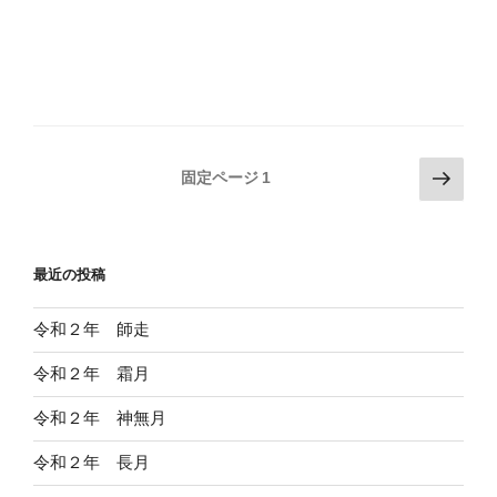
投
次
固定ページ
1
の
稿
ペ
の
ー
ペ
最近の投稿
ジ
ー
ジ
令和２年 師走
送
令和２年 霜月
り
令和２年 神無月
令和２年 長月