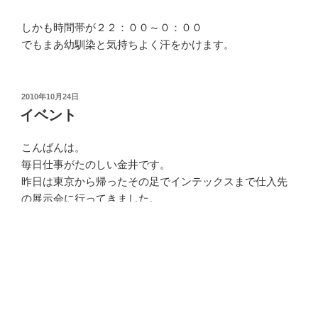
しかも時間帯が２２：００～０：００
でもまあ幼馴染と気持ちよく汗をかけます。
投
2010年10月24日
稿
イベント
日:
こんばんは。
毎日仕事がたのしい金井です。
昨日は東京から帰ったその足でインテックスまで仕入先
の展示会に行ってきました。