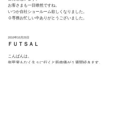
お客さまも一目瞭然ですね。
いつか自社ショールーム欲しくなりました。
Ｏ専務お忙しい中ありがとうございました。
投
2010年10月25日
稿
ＦＵＴＳＡＬ
日:
こんばんは。
年甲斐もなく久々に行くと筋肉痛が１週間続きます。