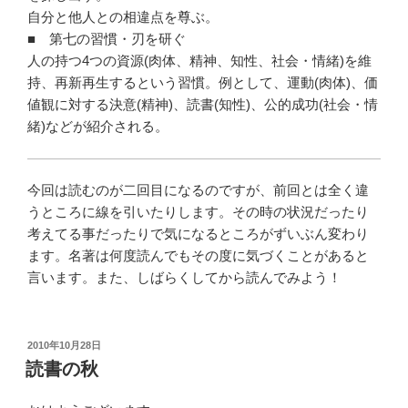
自分と他人との相違点を尊ぶ。
■ 第七の習慣・刃を研ぐ
人の持つ4つの資源(肉体、精神、知性、社会・情緒)を維
持、再新再生するという習慣。例として、運動(肉体)、価
値観に対する決意(精神)、読書(知性)、公的成功(社会・情
緒)などが紹介される。
今回は読むのが二回目になるのですが、前回とは全く違
うところに線を引いたりします。その時の状況だったり
考えてる事だったりで気になるところがずいぶん変わり
ます。名著は何度読んでもその度に気づくことがあると
言います。また、しばらくしてから読んでみよう！
投
2010年10月28日
稿
読書の秋
日: