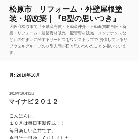
コ
松原市 リフォーム・外壁屋根塗
ン
装・増改築｜『B型の思いつき』
テ
ン
大阪府松原市で『不動産売買・不動産仲介・不動産買取再販・新
ツ
築・リフォーム・建築資材販売・配管資材販売・メンテナンスな
ど』の住まいに関するサービスをワンストップで 提供しているリ
へ
ブウェルグループのＢ型人間が日々思いついたことを書いていま
ス
す。
キ
ッ
プ
月:
2010年10月
投
2010年10月31日
稿
マイナビ２０１２
日:
こんばんは。
１０月は毎日更新達成！！
毎日楽しい金井です。
今日は一日ゆっくりしました。