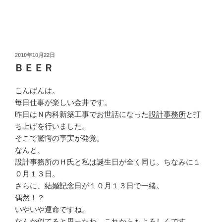
投
2010年10月22日
稿
ＢＥＥＲ
日:
こんばんは。
毎日仕事が楽しい金井です。
昨日はＮ内科新築工事でお世話になった
設計事務所
と打
ち上げを行いました。
そこで驚愕の事実が発覚。
なんと、
設計事務所のＨ氏と私は誕生日が全く同じ。ちなみに１
０月１３日。
さらに、結婚記念日が１０月１３日で一緒。
偶然！？
いやいや運命ですね。
なんか似てると思ったわ、これからもよろしくです。