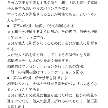
自分の立場を主張をする勇気と、相手の話を聞いて感情
移入をする思いやりのバランスを取る。
すべての人を満足させることが可能である、という考え
方を持つ。
■ 第五の習慣・理解してから理解される
まず相手を理解するように努め、その後で、自分を理解
してもらうようにする。
自分が他人に影響を与えるために、自分が他人に影響さ
れる。
人が他人の話を聞く時にしてしまう自叙伝的な反応。
感情移入を行い人の話を深く傾聴する。
効果的にプレゼンテーションを行うための方法。
一対一の時間を設けコミュニケーションを図る。
■ 第六の習慣・相乗効果を発揮する
相乗効果とは、全体の合計が各部分の和よりも大きくな
るということである。
自分と他人との意見に相違が生じた時に、自分の意見を
通すのでなく、他人の意見に折れるのでもなく、第三案
を探し出す。