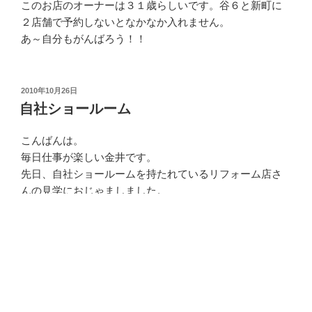
このお店のオーナーは３１歳らしいです。谷６と新町に
２店舗で予約しないとなかなか入れません。
あ～自分もがんばろう！！
投
2010年10月26日
稿
自社ショールーム
日:
こんばんは。
毎日仕事が楽しい金井です。
先日、自社ショールームを持たれているリフォーム店さ
んの見学におじゃましました。