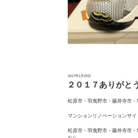
投
2017年1月29日
稿
２０１７ありがと
日:
松原市・羽曳野市・藤井寺市・
マンションリノベーションサイ
松原市・羽曳野市・藤井寺市・
なら