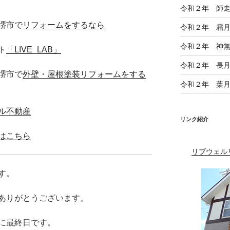
令和２年 師
堺市で
リフォームをするなら
令和２年 霜
令和２年 神
ト
「LIVE_LAB」
令和２年 長
堺市で
外壁・屋根塗装リフォームをする
令和２年 葉
ル不動産
リンク紹介
はこちら
リブウェル
す。
ありがとうございます。
に最終日です。