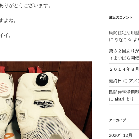
ありがとうございます。
最近のコメント
すよね。
民間住宅活用
イイ。
に
ななこ☆
よ
第３２回ありが
ィまつばら開
２０１４年８月
最終日
に
アメブ
民間住宅活用
に
akari
より
アーカイブ
2020年12月