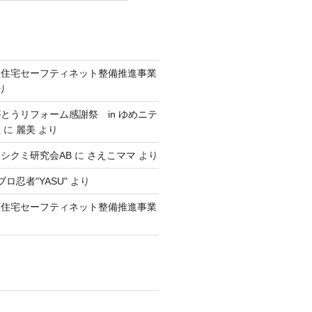
型住宅セーフティネット整備推進事業
り
とうリフォーム感謝祭 in ゆめニテ
催
に
麗美
より
シクミ研究会AB
に
さえこママ
より
ロ忍者"YASU"
より
型住宅セーフティネット整備推進事業