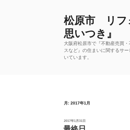
コ
ン
テ
松原市 リフ
ン
思いつき』
ツ
へ
大阪府松原市で『不動産売買・
ス
スなど』の住まいに関するサー
キ
いています。
ッ
プ
月:
2017年1月
投
2017年1月31日
稿
最終日
日: