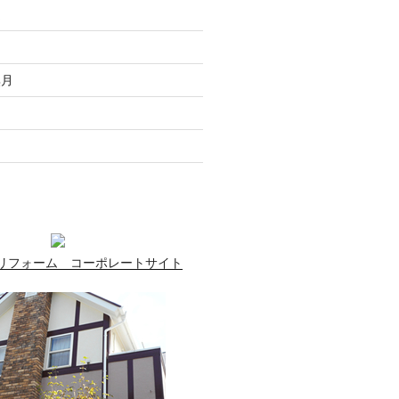
走
月
無月
月
月
リフォーム コーポレートサイト