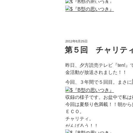
投
2012年8月25日
稿
第５回 チャリテ
日:
昨日、夕方読売テレビ『ten!
金活動が放送されました！！
今回、３年間で５回目。まさに
収録の様子です。お盆中で私は行け
今回は夏祭り色満載！！朝から
ＥＣＯ。
チャリティ。
がんばろう！！