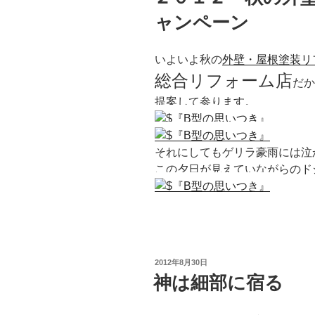
ャンペーン
いよいよ秋の
外壁・屋根塗装リ
総合リフォーム店
だか
提案して参ります。
それにしてもゲリラ豪雨には泣
この夕日が見えていながらのド
投
2012年8月30日
稿
神は細部に宿る
日: