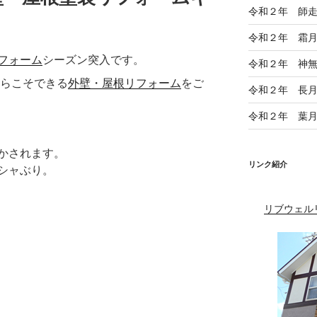
令和２年 師
令和２年 霜
フォーム
シーズン突入です。
令和２年 神
らこそできる
外壁・屋根リフォーム
をご
令和２年 長
令和２年 葉
かされます。
リンク紹介
シャぶり。
リブウェル