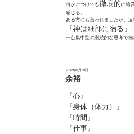
徹底的
何かにつけても
に追
感じる。
ある方にも言われましたが、追
『神は細部に宿る』
一点集中型の継続的な思考で細
投
2012年8月29日
稿
余裕
日:
『心』
『身体（体力）』
『時間』
『仕事』