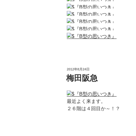
投
2012年8月24日
稿
梅田阪急
日:
最近よく来ます。
２６階は４回目か～！？