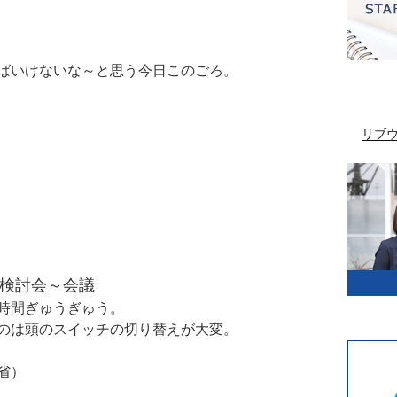
ばいけないな～と思う今日このごろ。
リブ
ム検討会～会議
時間ぎゅうぎゅう。
のは頭のスイッチの切り替えが大変。
省）