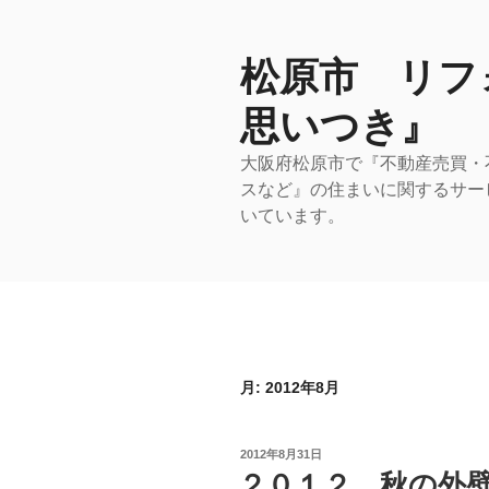
コ
ン
テ
松原市 リフ
ン
思いつき』
ツ
へ
大阪府松原市で『不動産売買・
ス
スなど』の住まいに関するサー
キ
いています。
ッ
プ
月:
2012年8月
投
2012年8月31日
稿
２０１２ 秋の外
日: