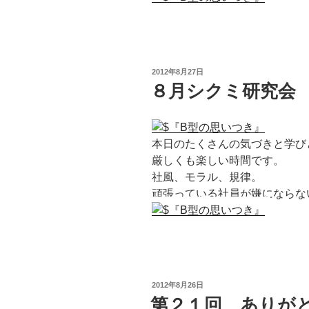
投
2012年8月27日
稿
８月シクミ研究会
日:
本日のたくさんの気づきと学び
厳しくも楽しい時間です。
社風、モラル、規律。
頑張っている社員が嫌にならな
投
2012年8月26日
稿
第２１回 ありが
日: