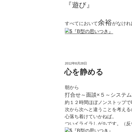
『遊び』
余裕
すべてにおいて
がなけれ
投
2012年8月28日
稿
心を静める
日:
朝から
打合せ～面談×５～システ
約１２時間ほぼノンストップで
次から次へと違うことを考える
心落ち着けていかねば。
ついイライラしがちです。（反