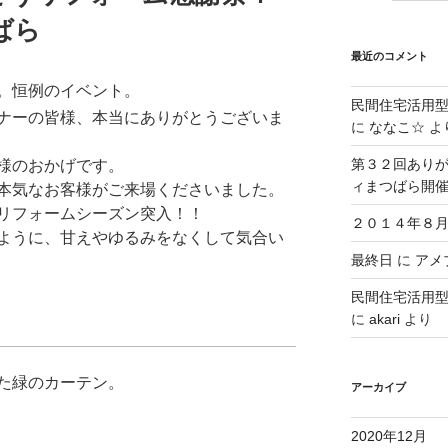
ばら
最近のコメント
。恒例のイベント。
民間住宅活用
ナーの皆様、本当にありがとうございま
に
ななこ☆
よ
第３２回ありが
様のおかげです。
ィまつばら開
本気なお客様がご来場くださいました。
リフォームシーズン突入！！
２０１４年８月
ように、甘えやゆるみをなくして気合い
最終日
に
アメブ
民間住宅活用
に
akari
より
た緑のカーテン。
アーカイブ
2020年12月