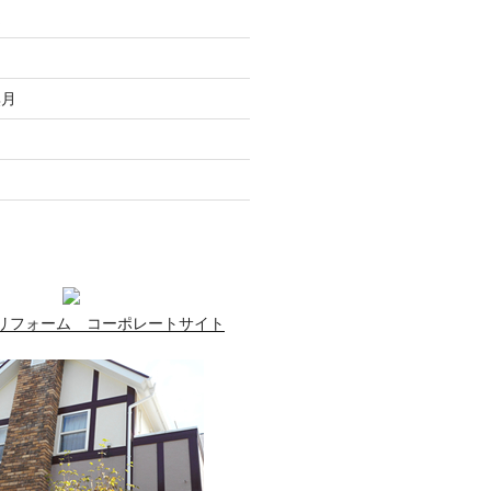
走
月
無月
月
月
リフォーム コーポレートサイト