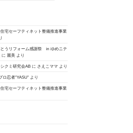
型住宅セーフティネット整備推進事業
り
とうリフォーム感謝祭 in ゆめニテ
催
に
麗美
より
シクミ研究会AB
に
さえこママ
より
ロ忍者"YASU"
より
型住宅セーフティネット整備推進事業