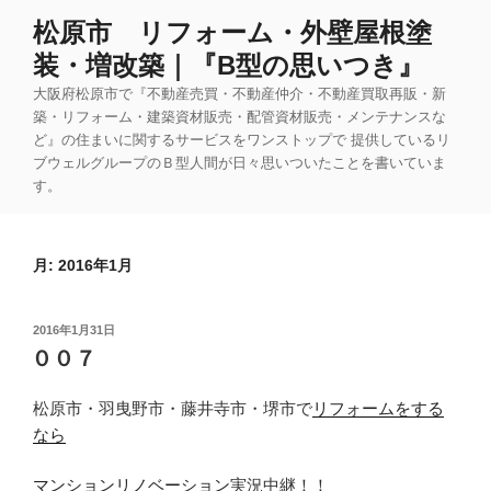
コ
松原市 リフォーム・外壁屋根塗
ン
装・増改築｜『B型の思いつき』
テ
ン
大阪府松原市で『不動産売買・不動産仲介・不動産買取再販・新
ツ
築・リフォーム・建築資材販売・配管資材販売・メンテナンスな
ど』の住まいに関するサービスをワンストップで 提供しているリ
へ
ブウェルグループのＢ型人間が日々思いついたことを書いていま
ス
す。
キ
ッ
プ
月:
2016年1月
投
2016年1月31日
稿
００７
日:
松原市・羽曳野市・藤井寺市・堺市で
リフォームをする
なら
マンションリノベーション
実況中継！！