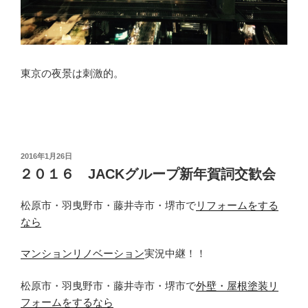
東京の夜景は刺激的。
投
2016年1月26日
稿
２０１６ JACKグループ新年賀詞交歓会
日:
松原市・羽曳野市・藤井寺市・堺市で
リフォームをする
なら
マンションリノベーション
実況中継！！
松原市・羽曳野市・藤井寺市・堺市で
外壁・屋根塗装リ
フォームをするなら