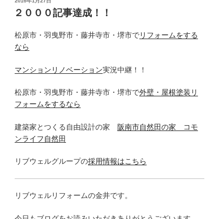
2016年1月27日
稿
２０００記事達成！！
日:
松原市・羽曳野市・藤井寺市・堺市で
リフォームをする
なら
マンションリノベーション
実況中継！！
松原市・羽曳野市・藤井寺市・堺市で
外壁・屋根塗装リ
フォームをするなら
建築家とつくる自由設計の家
阪南市自然田の家 コモ
ンライフ自然田
リブウェルグループの
採用情報はこちら
リブウェルリフォームの金井です。
今日もブログをお読みいただきありがとうございます。