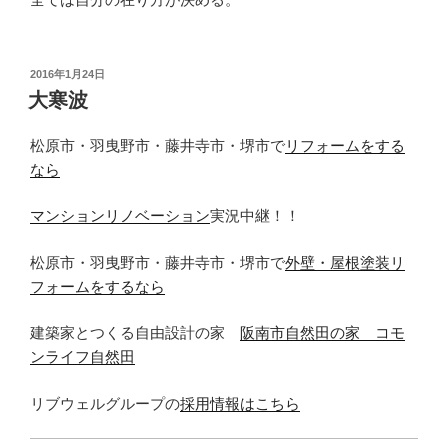
投
2016年1月24日
稿
大寒波
日:
松原市・羽曳野市・藤井寺市・堺市で
リフォームをする
なら
マンションリノベーション
実況中継！！
松原市・羽曳野市・藤井寺市・堺市で
外壁・屋根塗装リ
フォームをするなら
建築家とつくる自由設計の家
阪南市自然田の家 コモ
ンライフ自然田
リブウェルグループの
採用情報はこちら