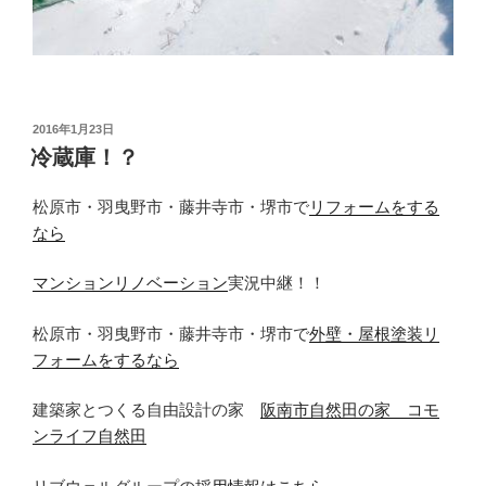
投
2016年1月23日
稿
冷蔵庫！？
日:
松原市・羽曳野市・藤井寺市・堺市で
リフォームをする
なら
マンションリノベーション
実況中継！！
松原市・羽曳野市・藤井寺市・堺市で
外壁・屋根塗装リ
フォームをするなら
建築家とつくる自由設計の家
阪南市自然田の家 コモ
ンライフ自然田