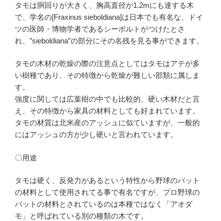
タモは胴回りが大きく、胸高直径が1.2mにも達する木
で、学名の[Fraxinus sieboldiana]は日本でも有名な、ドイ
ツの医師・博物学者であるシーボルトがつけたとさ
れ、”sieboldiana”の部分にその名残を見る事ができます。
タモの木材の乾燥の際の注意点としてはタモはアテが多
い樹種であり、その特徴から乾燥が難しい部類に属しま
す。
強度に関しては広葉樹の中でも比較的、硬い木材だと言
え、その特徴から家具の材料としても好まれています。
タモの材質は北米産のアッシュに似ていますが、一般的
にはアッシュの方が少し硬いと言われています。
〇用途
タモは硬く、反発力があるという特性から野球のバット
の材料として使用されてる事で有名ですが、プロ野球の
バットの材料とされているのは本種ではなく「アオダ
モ」と呼ばれている別の種類の木です。