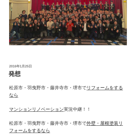
投
2016年1月25日
稿
発想
日:
松原市・羽曳野市・藤井寺市・堺市で
リフォームをする
なら
マンションリノベーション
実況中継！！
松原市・羽曳野市・藤井寺市・堺市で
外壁・屋根塗装リ
フォームをするなら