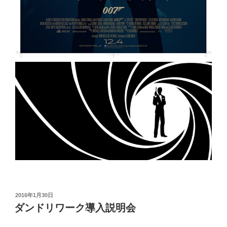
投
2016年1月30日
稿
ダンドリワーク導入説明会
日: