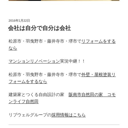
投
2016年1月22日
稿
会社は自分で自分は会社
日:
松原市・羽曳野市・藤井寺市・堺市で
リフォームをする
なら
マンションリノベーション
実況中継！！
松原市・羽曳野市・藤井寺市・堺市で
外壁・屋根塗装リ
フォームをするなら
建築家とつくる自由設計の家
阪南市自然田の家 コモ
ンライフ自然田
リブウェルグループの
採用情報はこちら