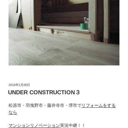
投
2016年1月28日
稿
UNDER CONSTRUCTION３
日:
松原市・羽曳野市・藤井寺市・堺市で
リフォームをする
なら
マンションリノベーション
実況中継！！