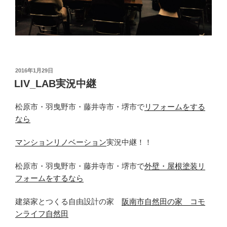
投
2016年1月29日
稿
LIV_LAB実況中継
日:
松原市・羽曳野市・藤井寺市・堺市で
リフォームをする
なら
マンションリノベーション
実況中継！！
松原市・羽曳野市・藤井寺市・堺市で
外壁・屋根塗装リ
フォームをするなら
建築家とつくる自由設計の家
阪南市自然田の家 コモ
ンライフ自然田