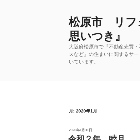
コ
ン
テ
松原市 リフ
ン
思いつき』
ツ
へ
大阪府松原市で『不動産売買・
ス
スなど』の住まいに関するサー
キ
いています。
ッ
プ
月:
2020年1月
投
2020年1月31日
稿
令和２年 睦月
日: