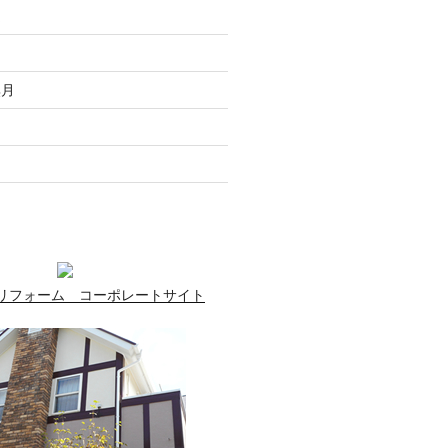
走
月
無月
月
月
リフォーム コーポレートサイト