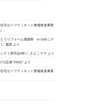
型住宅セーフティネット整備推進事業
り
とうリフォーム感謝祭 in ゆめニテ
催
に
麗美
より
シクミ研究会AB
に
さえこママ
より
ロ忍者"YASU"
より
型住宅セーフティネット整備推進事業