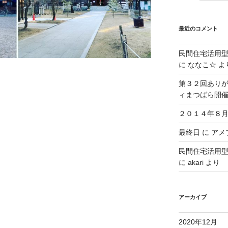
最近のコメント
民間住宅活用
に
ななこ☆
よ
第３２回ありが
ィまつばら開
２０１４年８月
最終日
に
アメブ
民間住宅活用
に
akari
より
アーカイブ
2020年12月