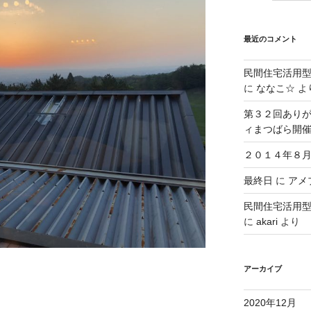
最近のコメント
民間住宅活用
に
ななこ☆
よ
第３２回ありが
ィまつばら開
２０１４年８月
最終日
に
アメブ
民間住宅活用
に
akari
より
アーカイブ
2020年12月