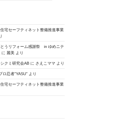
型住宅セーフティネット整備推進事業
り
とうリフォーム感謝祭 in ゆめニテ
催
に
麗美
より
シクミ研究会AB
に
さえこママ
より
ロ忍者"YASU"
より
型住宅セーフティネット整備推進事業