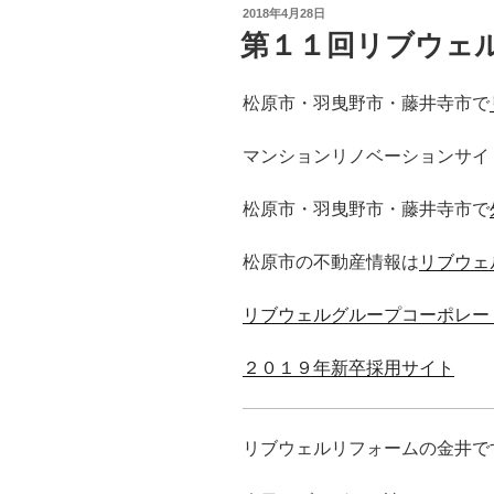
投
2018年4月28日
稿
第１１回リブウェ
日:
松原市・羽曳野市・藤井寺市で
マンションリノベーションサイ
松原市・羽曳野市・藤井寺市で
松原市の不動産情報は
リブウェ
リブウェルグループコーポレー
２０１９年新卒採用サイト
リブウェルリフォームの金井で