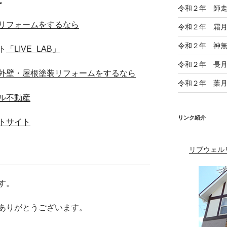
令和２年 師
リフォームをするなら
令和２年 霜
令和２年 神
ト
「LIVE_LAB」
令和２年 長
外壁・屋根塗装リフォームをするなら
令和２年 葉
ル不動産
リンク紹介
トサイト
リブウェル
す。
ありがとうございます。