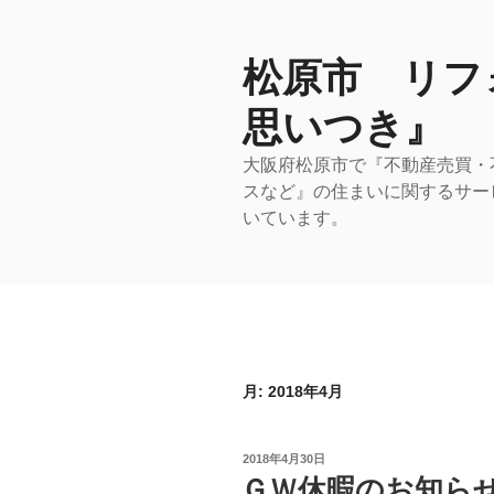
コ
ン
テ
松原市 リフ
ン
思いつき』
ツ
へ
大阪府松原市で『不動産売買・
ス
スなど』の住まいに関するサー
キ
いています。
ッ
プ
月:
2018年4月
投
2018年4月30日
稿
ＧＷ休暇のお知ら
日: