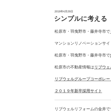
投
2018年4月29日
稿
シンプルに考える
日:
松原市・羽曳野市・藤井寺市で
マンションリノベーションサイ
松原市・羽曳野市・藤井寺市で
松原市の不動産情報は
リブウェ
リブウェルグループコーポレー
２０１９年新卒採用サイト
リブウェルリフォームの金井で