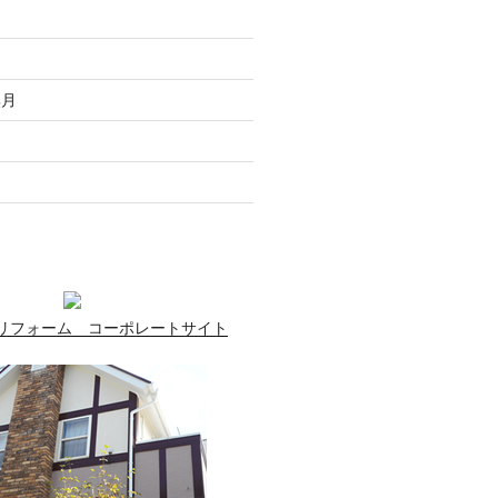
走
月
無月
月
月
リフォーム コーポレートサイト