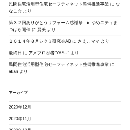
民間住宅活用型住宅セーフティネット整備推進事業
に
な
なこ☆
より
第３２回ありがとうリフォーム感謝祭 in ゆめニティま
つばら開催
に
麗美
より
２０１４年８月シクミ研究会AB
に
さえこママ
より
最終日
に
アメブロ忍者"YASU"
より
民間住宅活用型住宅セーフティネット整備推進事業
に
akari
より
アーカイブ
2020年12月
2020年11月