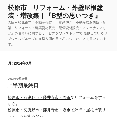
コ
松原市 リフォーム・外壁屋根塗
ン
装・増改築｜『B型の思いつき』
テ
ン
大阪府松原市で『不動産売買・不動産仲介・不動産買取再販・新
ツ
築・リフォーム・建築資材販売・配管資材販売・メンテナンスな
ど』の住まいに関するサービスをワンストップで 提供しているリ
へ
ブウェルグループのＢ型人間が日々思いついたことを書いていま
ス
す。
キ
ッ
プ
月:
2014年9月
投
2014年9月30日
稿
上半期最終日
日:
松原市・羽曳野市・藤井寺市・堺市
でリフォームをする
なら。
松原市・羽曳野市・藤井寺市・堺市
で外壁・屋根塗装リ
フォームをするなら。