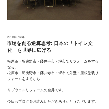
投
2014年9月26日
稿
市場を創る逆算思考: 日本の「トイレ文
日:
化」を世界に広げる
松原市・羽曳野市・藤井寺市・堺市
でリフォームをする
なら。
松原市・羽曳野市・藤井寺市・堺市
で外壁・屋根塗装リ
フォームをするなら。
リブウェルリフォームの金井です。
今日もブログをお読みいただきありがとうございます。