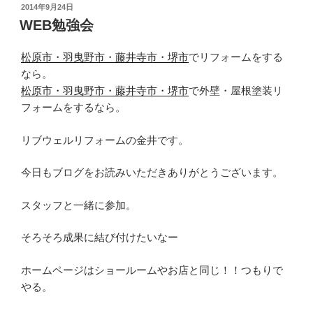
投
2014年9月24日
稿
WEB勉強会
日:
松原市・羽曳野市・藤井寺市・堺市
でリフォームをする
なら。
松原市・羽曳野市・藤井寺市・堺市
で外壁・屋根塗装リ
フォームをするなら。
リブウェルリフォームの金井です。
今日もブログをお読みいただきありがとうございます。
スタッフと一緒に参加。
そろそろ成果に結び付けたいなー
ホームページはショールームやお店と同じ！！つもりで
やる。