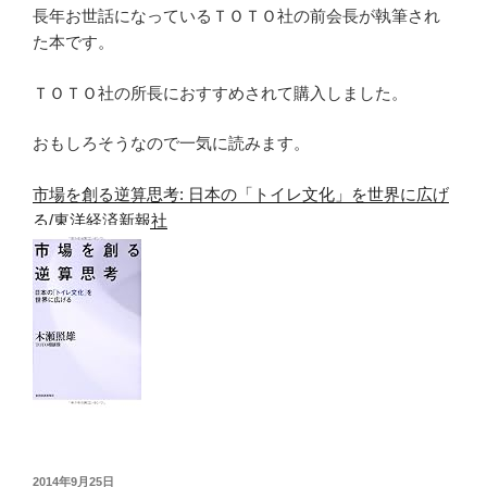
長年お世話になっているＴＯＴＯ社の前会長が執筆され
た本です。
ＴＯＴＯ社の所長におすすめされて購入しました。
おもしろそうなので一気に読みます。
市場を創る逆算思考: 日本の「トイレ文化」を世界に広げ
る/東洋経済新報社
投
2014年9月25日