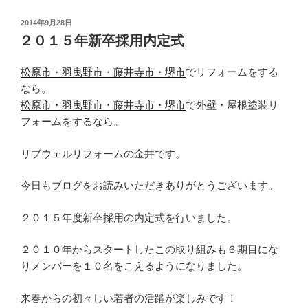
投
2014年9月28日
稿
２０１５年新卒採用内定式
日:
松原市・羽曳野市・藤井寺市・堺市
でリフォームをする
なら。
松原市・羽曳野市・藤井寺市・堺市
で外壁・屋根塗装リ
フォームをするなら。
リブウェルリフォームの金井です。
今日もブログをお読みいただきありがとうございます。
２０１５年度新卒採用の内定式を行いました。
２０１０年からスタートしたこの取り組みも６期目にな
りメンバーを１０名をこえるようになりました。
来春からの初々しい若者の活躍が楽しみです！