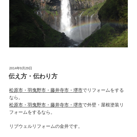
投
2014年9月29日
稿
伝え方・伝わり方
日:
松原市・羽曳野市・藤井寺市・堺市
でリフォームをする
なら。
松原市・羽曳野市・藤井寺市・堺市
で外壁・屋根塗装リ
フォームをするなら。
リブウェルリフォームの金井です。