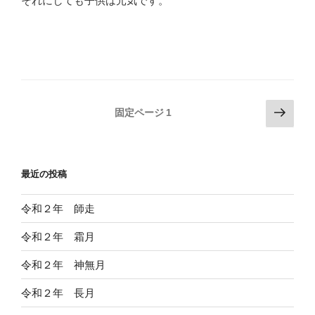
それにしても子供は元気です。
投
次
固定ページ
1
の
稿
ペ
の
ー
ペ
最近の投稿
ジ
ー
ジ
令和２年 師走
送
令和２年 霜月
り
令和２年 神無月
令和２年 長月