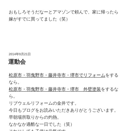
おもしろそうだなーとアマゾンで頼んで、家に帰ったら
嫁がすでに買ってました（笑）
投
2014年9月21日
稿
運動会
日:
松原市・羽曳野市・藤井寺市・堺市でリフォーム
をする
なら。
松原市・羽曳野市・藤井寺市・堺市 外壁塗装
をするな
ら。
リブウェルリフォームの金井です。
今日もブログをお読みいただきありがとうございます。
早朝場所取りからの灼熱。
なかなか過酷な一日でした（笑）