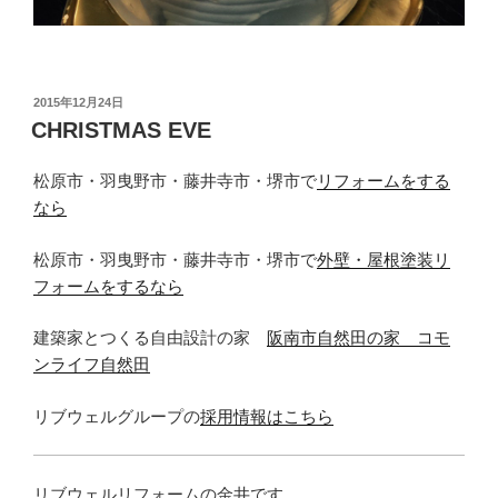
投
2015年12月24日
稿
CHRISTMAS EVE
日:
松原市・羽曳野市・藤井寺市・堺市で
リフォームをする
なら
松原市・羽曳野市・藤井寺市・堺市で
外壁・屋根塗装リ
フォームをするなら
建築家とつくる自由設計の家
阪南市自然田の家 コモ
ンライフ自然田
リブウェルグループの
採用情報はこちら
リブウェルリフォームの金井です。