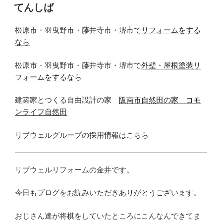
稿
てんしば
日:
松原市・羽曳野市・藤井寺市・堺市で
リフォームをする
なら
松原市・羽曳野市・藤井寺市・堺市で
外壁・屋根塗装リ
フォームをするなら
建築家とつくる自由設計の家
阪南市自然田の家 コモ
ンライフ自然田
リブウェルグループの
採用情報はこちら
リブウェルリフォームの金井です。
今日もブログをお読みいただきありがとうございます。
おじさん達が将棋をしていたところにこんなんできてま