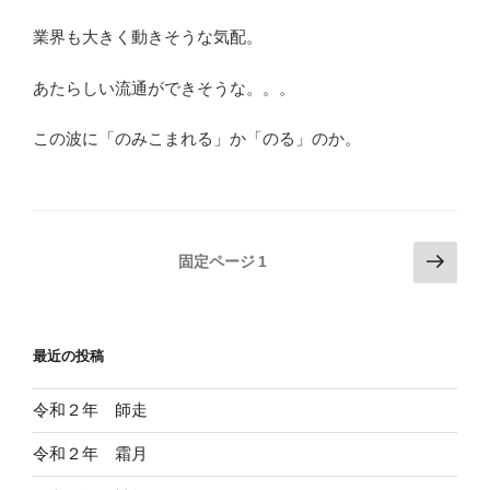
業界も大きく動きそうな気配。
あたらしい流通ができそうな。。。
この波に「のみこまれる」か「のる」のか。
投
次
固定ページ
1
の
稿
ペ
の
ー
ペ
最近の投稿
ジ
ー
ジ
令和２年 師走
送
令和２年 霜月
り