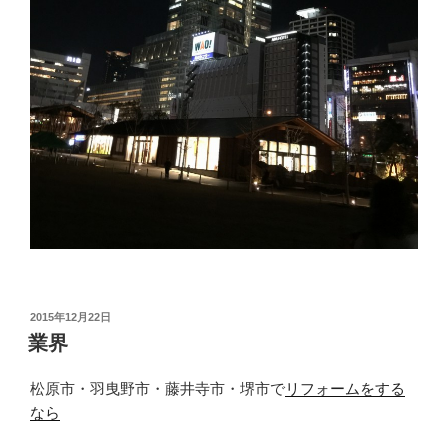
投
2015年12月22日
稿
業界
日:
松原市・羽曳野市・藤井寺市・堺市で
リフォームをする
なら