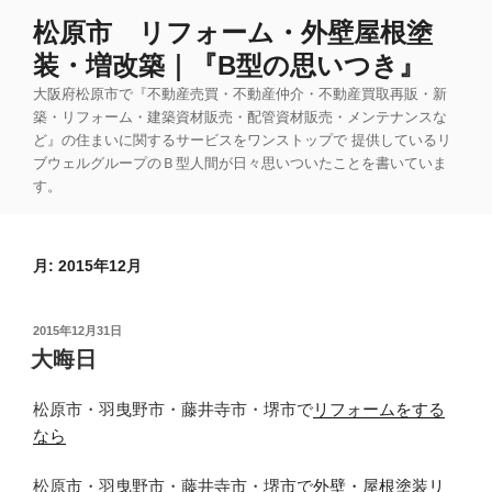
コ
松原市 リフォーム・外壁屋根塗
ン
装・増改築｜『B型の思いつき』
テ
ン
大阪府松原市で『不動産売買・不動産仲介・不動産買取再販・新
ツ
築・リフォーム・建築資材販売・配管資材販売・メンテナンスな
ど』の住まいに関するサービスをワンストップで 提供しているリ
へ
ブウェルグループのＢ型人間が日々思いついたことを書いていま
ス
す。
キ
ッ
プ
月:
2015年12月
投
2015年12月31日
稿
大晦日
日:
松原市・羽曳野市・藤井寺市・堺市で
リフォームをする
なら
松原市・羽曳野市・藤井寺市・堺市で
外壁・屋根塗装リ