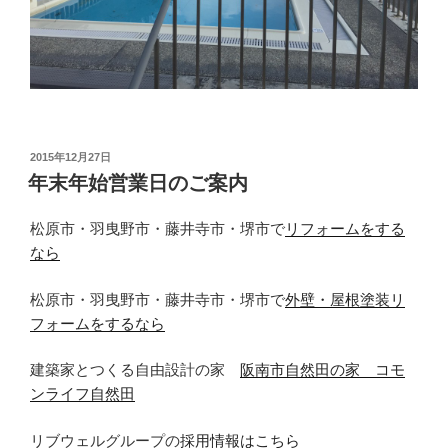
投
2015年12月27日
稿
年末年始営業日のご案内
日:
松原市・羽曳野市・藤井寺市・堺市で
リフォームをする
なら
松原市・羽曳野市・藤井寺市・堺市で
外壁・屋根塗装リ
フォームをするなら
建築家とつくる自由設計の家
阪南市自然田の家 コモ
ンライフ自然田
リブウェルグループの
採用情報はこちら