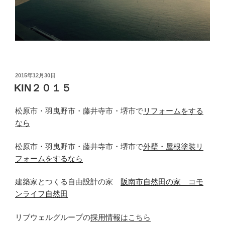
投
2015年12月30日
稿
KIN２０１５
日:
松原市・羽曳野市・藤井寺市・堺市で
リフォームをする
なら
松原市・羽曳野市・藤井寺市・堺市で
外壁・屋根塗装リ
フォームをするなら
建築家とつくる自由設計の家
阪南市自然田の家 コモ
ンライフ自然田
リブウェルグループの
採用情報はこちら