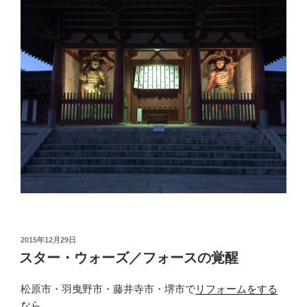
投
2015年12月29日
稿
スター・ウォーズ／フォースの覚醒
日:
松原市・羽曳野市・藤井寺市・堺市で
リフォームをする
なら