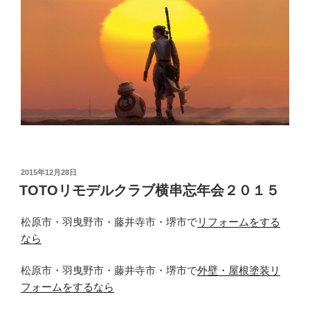
投
2015年12月28日
稿
TOTOリモデルクラブ横串忘年会２０１５
日:
松原市・羽曳野市・藤井寺市・堺市で
リフォームをする
なら
松原市・羽曳野市・藤井寺市・堺市で
外壁・屋根塗装リ
フォームをするなら