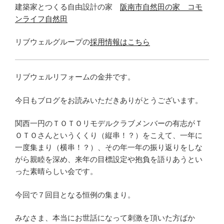
建築家とつくる自由設計の家
阪南市自然田の家 コモ
ンライフ自然田
リブウェルグループの
採用情報はこちら
リブウェルリフォームの金井です。
今日もブログをお読みいただきありがとうございます。
関西一円のＴＯＴＯリモデルクラブメンバーの有志がＴ
ＯＴＯさんというくくり（縦串！？）をこえて、一年に
一度集まり（横串！？）、その年一年の振り返りをしな
がら親睦を深め、来年の目標設定や抱負を語りあうとい
った素晴らしい会です。
今回で７回目となる恒例の集まり。
みなさま、本当にお世話になって刺激を頂いた方ばか