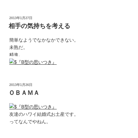
投
2013年1月27日
稿
相手の気持ちを考える
日:
簡単なようでなかなかできない。
未熟だ。
精進。
投
2013年1月26日
稿
ＯＢＡＭＡ
日:
友達のハワイ結婚式お土産です。
ってなんでやねん。