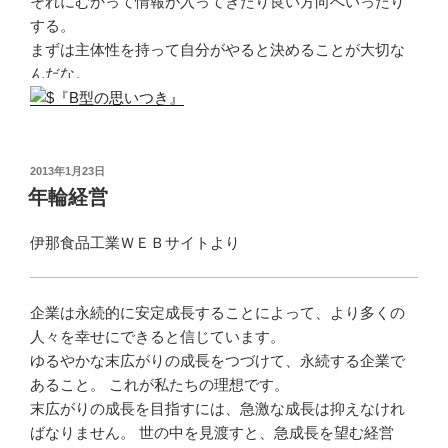
それにむかって情報が入ってきたり良い方向へいったり
する。
まずは主体性を持って自分がやると決めることが大切な
んだな。
投
2013年1月23日
稿
年輪経営
日:
伊那食品工業ＷＥＢサイトより
企業は永続的に安定成長することによって、より多くの
人々を幸せにできると信じています。
ゆるやかな末広がりの成長をつづけて、永続する企業で
あること。 これが私たちの理想です。
末広がりの成長を目指すには、急激な成長は抑えなけれ
ばなりません。 世の中を見渡すと、急成長を望む経営