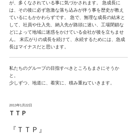
が、多くなされている事に気づかされます。 急成長に
は、その後に必ず急激な落ち込みが伴う事を歴史が教え
ているにもかかわらずです。 急で、無理な成長の結末と
して、社員や仕入先、納入先が路頭に迷い、工場閉鎖な
どによって地域に迷惑をかけている会社が後を立ちませ
ん。 末広がりの成長を続けて、永続するためには、急成
長はマイナスだと思います。
私たちのグループの目指すべきところもまさにそうか
と。
少しずつ、地道に、着実に、積み重ねていきます。
投
2013年1月22日
稿
ＴＴＰ
日:
『ＴＴＰ』