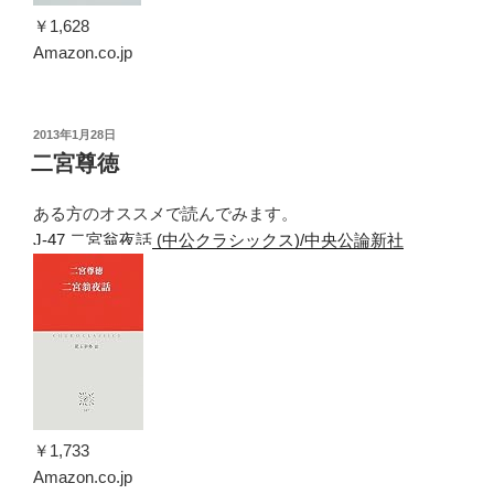
￥1,628
Amazon.co.jp
投
2013年1月28日
稿
二宮尊徳
日:
ある方のオススメで読んでみます。
J-47 二宮翁夜話 (中公クラシックス)/中央公論新社
￥1,733
Amazon.co.jp