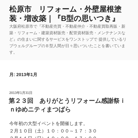
コ
松原市 リフォーム・外壁屋根塗
ン
装・増改築｜『B型の思いつき』
テ
ン
大阪府松原市で『不動産売買・不動産仲介・不動産買取再販・新
ツ
築・リフォーム・建築資材販売・配管資材販売・メンテナンスな
ど』の住まいに関するサービスをワンストップで 提供しているリ
へ
ブウェルグループのＢ型人間が日々思いついたことを書いていま
ス
す。
キ
ッ
プ
月:
2013年1月
投
2013年1月31日
稿
第２３回 ありがとうリフォーム感謝祭ｉ
日:
ｎゆめニティまつばら
今年初の大型イベントを開催します。
２月１０日（土）１０：００～１７：３０