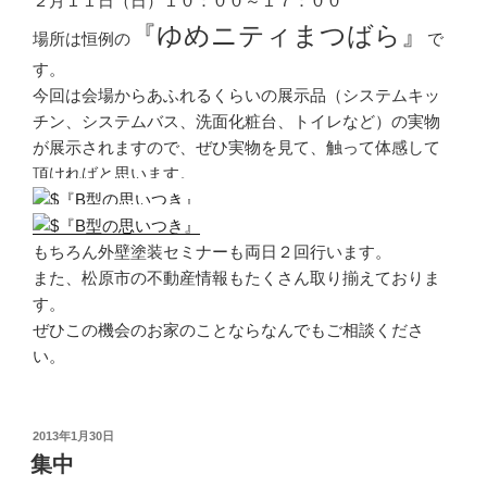
２月１１日（日）１０：００～１７：００
『ゆめニティまつばら』
場所は恒例の
で
す。
今回は会場からあふれるくらいの展示品（システムキッ
チン、システムバス、洗面化粧台、トイレなど）の実物
が展示されますので、ぜひ実物を見て、触って体感して
頂ければと思います。
もちろん外壁塗装セミナーも両日２回行います。
また、松原市の不動産情報もたくさん取り揃えておりま
す。
ぜひこの機会のお家のことならなんでもご相談くださ
い。
投
2013年1月30日
稿
集中
日: