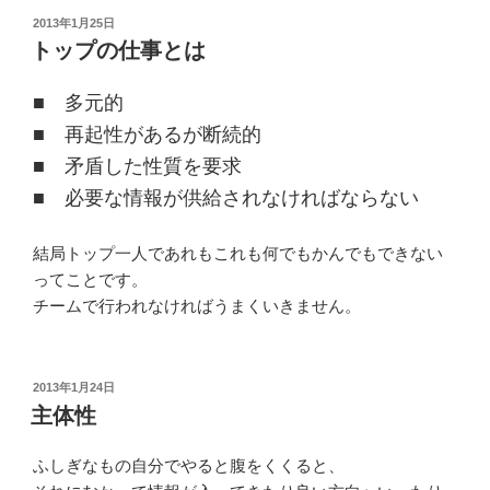
投
2013年1月25日
稿
トップの仕事とは
日:
■ 多元的
■ 再起性があるが断続的
■ 矛盾した性質を要求
■ 必要な情報が供給されなければならない
結局トップ一人であれもこれも何でもかんでもできない
ってことです。
チームで行われなければうまくいきません。
投
2013年1月24日
稿
主体性
日:
ふしぎなもの自分でやると腹をくくると、