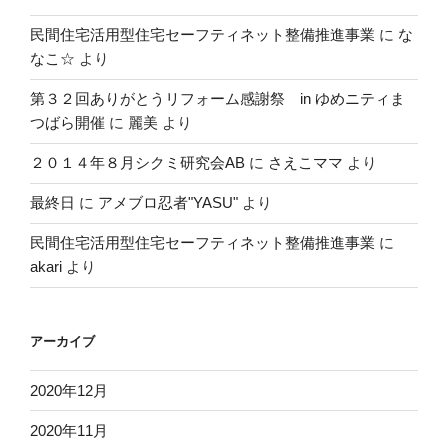
民間住宅活用型住宅セーフティネット整備推進事業
に
な
なこ☆
より
第３２回ありがとうリフォーム感謝祭 in ゆめニティま
つばら開催
に
麗美
より
２０１４年８月シクミ研究会AB
に
さえこママ
より
最終日
に
アメブロ忍者"YASU"
より
民間住宅活用型住宅セーフティネット整備推進事業
に
akari
より
アーカイブ
2020年12月
2020年11月