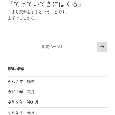
『てっていてきにぱくる』
つまり真似をするということです。
まずはここから。
投
次
固定ページ
1
の
稿
ペ
の
ー
ペ
最近の投稿
ジ
ー
ジ
令和２年 師走
送
令和２年 霜月
り
令和２年 神無月
令和２年 長月