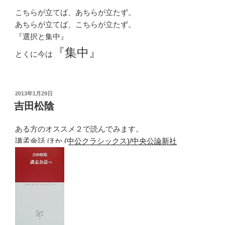
こちらが立てば、あちらが立たず。
あちらが立てば、こちらが立たず。
『選択と集中』
『集中』
とくに今は
投
2013年1月29日
稿
吉田松陰
日:
ある方のオススメ２で読んでみます。
講孟余話 ほか (中公クラシックス)/中央公論新社