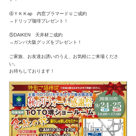
④ＹＫＫap 内窓プラマードＵご成約
→ドリップ珈琲プレゼント！
⑤DAIKEN 天井材ご成約
→ガンバ大阪グッズをプレゼント！
ご家族、お友達お誘いのうえ、お気軽にご来場くださ
い。
お待ちしております！