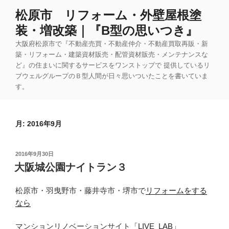
コ
松原市 リフォーム・外壁屋根塗
ン
装・増改築｜『B型の思いつき』
テ
ン
大阪府松原市で『不動産売買・不動産仲介・不動産買取再販・新
ツ
築・リフォーム・建築資材販売・配管資材販売・メンテナンスな
ど』の住まいに関するサービスをワンストップで 提供しているリ
へ
ブウェルグループのＢ型人間が日々思いついたことを書いていま
ス
す。
キ
ッ
プ
月:
2016年9月
投
2016年9月30日
稿
大阪城公園ナイトラン３
日:
松原市・羽曳野市・藤井寺市・堺市で
リフォームをする
なら
マンションリノベーションサイト
「LIVE_LAB」