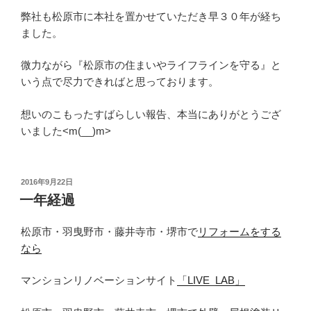
弊社も松原市に本社を置かせていただき早３０年が経ち
ました。
微力ながら『松原市の住まいやライフラインを守る』と
いう点で尽力できればと思っております。
想いのこもったすばらしい報告、本当にありがとうござ
いました<m(__)m>
投
2016年9月22日
稿
一年経過
日:
松原市・羽曳野市・藤井寺市・堺市で
リフォームをする
なら
マンションリノベーションサイト
「LIVE_LAB」