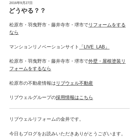
投
2016年9月27日
稿
どうやる？？
日:
松原市・羽曳野市・藤井寺市・堺市で
リフォームをする
なら
マンションリノベーションサイト
「LIVE_LAB」
松原市・羽曳野市・藤井寺市・堺市で
外壁・屋根塗装リ
フォームをするなら
松原市の不動産情報は
リブウェル不動産
リブウェルグループの
採用情報はこちら
リブウェルリフォームの金井です。
今日もブログをお読みいただきありがとうございます。