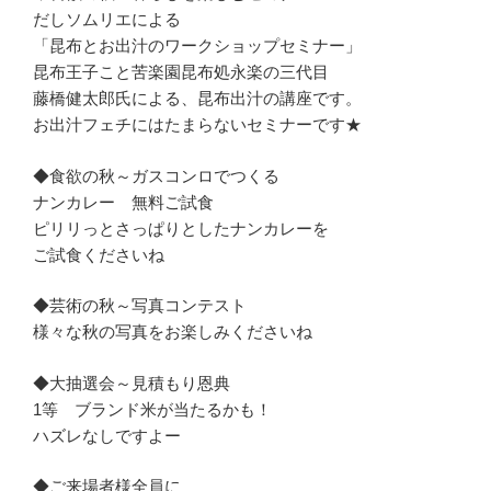
だしソムリエによる
「昆布とお出汁のワークショップセミナー」
昆布王子こと苦楽園昆布処永楽の三代目
藤橋健太郎氏による、昆布出汁の講座です。
お出汁フェチにはたまらないセミナーです★
◆食欲の秋～ガスコンロでつくる
ナンカレー 無料ご試食
ピリリっとさっぱりとしたナンカレーを
ご試食くださいね
◆芸術の秋～写真コンテスト
様々な秋の写真をお楽しみくださいね
◆大抽選会～見積もり恩典
1等 ブランド米が当たるかも！
ハズレなしですよー
◆ご来場者様全員に