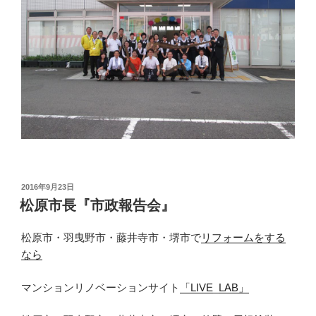
投
2016年9月23日
稿
松原市長『市政報告会』
日:
松原市・羽曳野市・藤井寺市・堺市で
リフォームをする
なら
マンションリノベーションサイト
「LIVE_LAB」