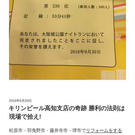
投
2016年9月29日
稿
キリンビール高知支店の奇跡 勝利の法則は
日:
現場で拾え!
松原市・羽曳野市・藤井寺市・堺市で
リフォームをする