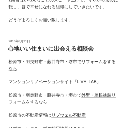
転じ、皆で幸せになれる組織にしていきたいです。
どうぞよろしくお願い致します。
投
2016年9月21日
稿
心地いい住まいに出会える相談会
日:
松原市・羽曳野市・藤井寺市・堺市で
リフォームをする
なら
マンションリノベーションサイト
「LIVE_LAB」
松原市・羽曳野市・藤井寺市・堺市で
外壁・屋根塗装リ
フォームをするなら
松原市の不動産情報は
リブウェル不動産