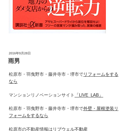
投
2016年9月28日
稿
雨男
日:
松原市・羽曳野市・藤井寺市・堺市で
リフォームをする
なら
マンションリノベーションサイト
「LIVE_LAB」
松原市・羽曳野市・藤井寺市・堺市で
外壁・屋根塗装リ
フォームをするなら
松原市の不動産情報は
リブウェル不動産