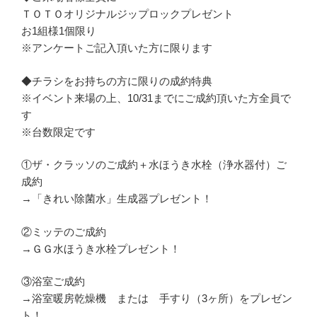
ＴＯＴＯオリジナルジップロックプレゼント
お1組様1個限り
※アンケートご記入頂いた方に限ります
◆チラシをお持ちの方に限りの成約特典
※イベント来場の上、10/31までにご成約頂いた方全員で
す
※台数限定です
①ザ・クラッソのご成約＋水ほうき水栓（浄水器付）ご
成約
→「きれい除菌水」生成器プレゼント！
②ミッテのご成約
→ＧＧ水ほうき水栓プレゼント！
③浴室ご成約
→浴室暖房乾燥機 または 手すり（3ヶ所）をプレゼン
ト！