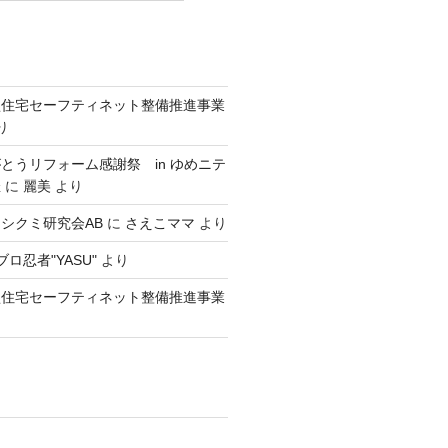
型住宅セーフティネット整備推進事業
り
とうリフォーム感謝祭 in ゆめニテ
催
に
麗美
より
シクミ研究会AB
に
さえこママ
より
ロ忍者"YASU"
より
型住宅セーフティネット整備推進事業