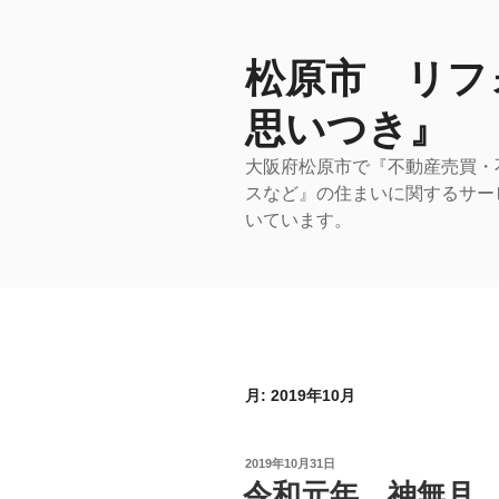
コ
ン
テ
松原市 リフ
ン
思いつき』
ツ
へ
大阪府松原市で『不動産売買・
ス
スなど』の住まいに関するサー
キ
いています。
ッ
プ
月:
2019年10月
投
2019年10月31日
稿
令和元年 神無月
日: