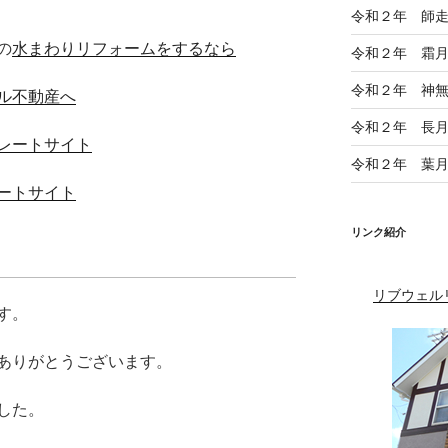
令和２年 師
の
水まわりリフォームをするなら
令和２年 霜
令和２年 神
ル不動産へ
令和２年 長
レートサイト
令和２年 葉
ートサイト
リンク紹介
リブウェル
す。
ありがとうございます。
した。