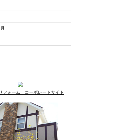
走
月
無月
月
月
リフォーム コーポレートサイト