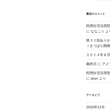
最近のコメント
民間住宅活用
に
ななこ☆
よ
第３２回ありが
ィまつばら開
２０１４年８月
最終日
に
アメブ
民間住宅活用
に
akari
より
アーカイブ
2020年12月