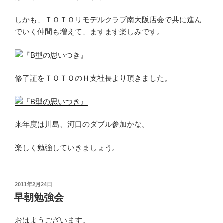
しかも、ＴＯＴＯリモデルクラブ南大阪店会で共に進ん
でいく仲間も増えて、ますます楽しみです。
修了証をＴＯＴＯのＨ支社長より頂きました。
来年度は川島、河口のダブル参加かな。
楽しく勉強していきましょう。
投
2011年2月24日
稿
早朝勉強会
日:
おはようございます。