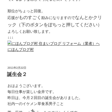
順位がちょっと回復。
ものすごく
なんとかクリ
応援が
励みになりますので
ック（下のボタンをぽちっと押してください）
よろしくお願い致します。
↓↓↓
にほんブログ村
投
2011年2月22日
稿
誕生会２
日:
おはようございます。
毎日仕事が楽しい金井です。
昨日は、今月２回目の誕生会がありました。
社内一のイケメン草食系男子こと
あ