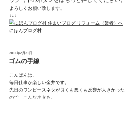
よろしくお願い致します。
↓↓↓
にほんブログ村
投
2011年2月21日
稿
ゴムの手線
日:
こんばんは。
毎日仕事が楽しい金井です。
先日のワンピースネタが良くも悪くも反響が大きかった
ので、こんなネタも。