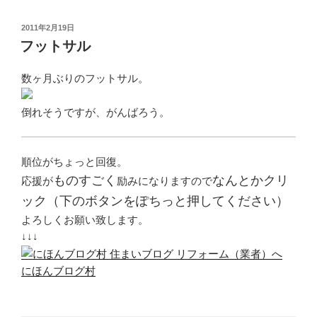
投
2011年2月19日
稿
フットサル
日:
数ヶ月ぶりのフットサル。
倒れそうですが、がんばろう。
順位がちょっと回復。
ものすごく
なんとかクリ
応援が
励みになりますので
ック（下のボタンをぽちっと押してください）
よろしくお願い致します。
↓↓↓
にほんブログ村