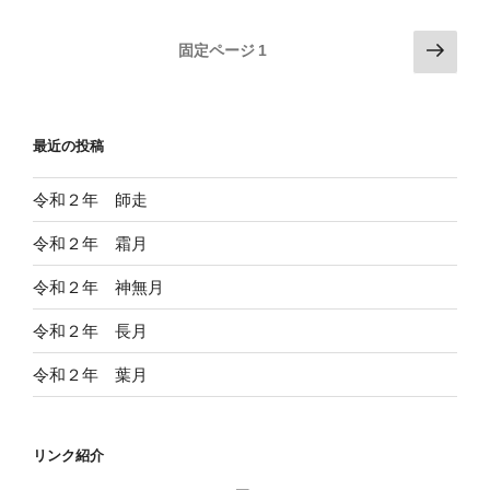
投
次
固定ページ
1
の
稿
ペ
の
ー
ペ
最近の投稿
ジ
ー
ジ
令和２年 師走
送
令和２年 霜月
り
令和２年 神無月
令和２年 長月
令和２年 葉月
リンク紹介