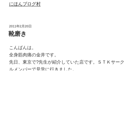
にほんブログ村
投
2011年2月20日
稿
靴磨き
日:
こんばんは。
全身筋肉痛の金井です。
先日、東京で?先生が紹介していた店です。ＳＴＫサーク
ルメンバーで見学に行きました。