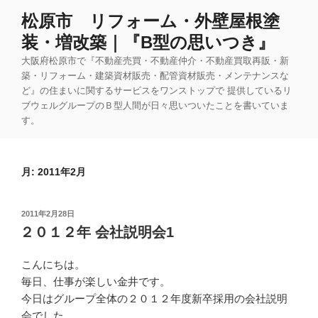
コ
松原市 リフォーム・外壁屋根塗
ン
装・増改築｜『B型の思いつき』
テ
ン
大阪府松原市で『不動産売買・不動産仲介・不動産買取再販・新
ツ
築・リフォーム・建築資材販売・配管資材販売・メンテナンスな
ど』の住まいに関するサービスをワンストップで 提供しているリ
へ
ブウェルグループのＢ型人間が日々思いついたことを書いていま
ス
す。
キ
ッ
プ
月:
2011年2月
投
2011年2月28日
稿
２０１２年 会社説明会1
日:
こんにちは。
毎日、仕事が楽しい金井です。
今日はグループ全体の２０１２年度新卒採用の会社説明
会でした。