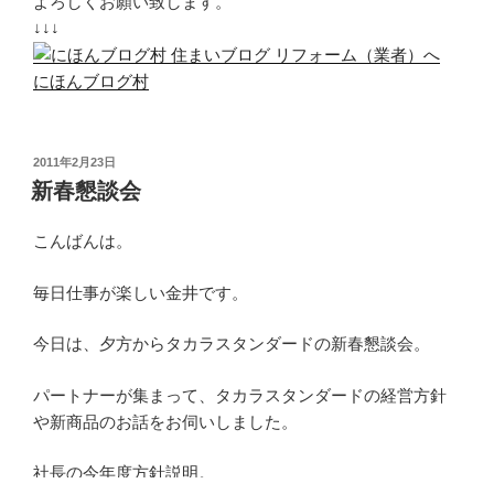
よろしくお願い致します。
↓↓↓
にほんブログ村
投
2011年2月23日
稿
新春懇談会
日:
こんばんは。
毎日仕事が楽しい金井です。
今日は、夕方からタカラスタンダードの新春懇談会。
パートナーが集まって、タカラスタンダードの経営方針
や新商品のお話をお伺いしました。
社長の今年度方針説明。