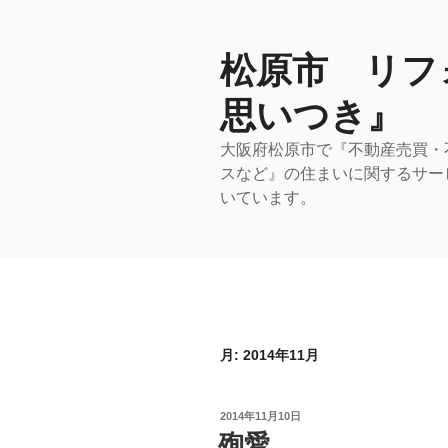
コ
ン
テ
松原市 リフ
ン
思いつき』
ツ
へ
大阪府松原市で『不動産売買・
ス
スなど』の住まいに関するサー
キ
いています。
ッ
プ
月:
2014年11月
投
2014年11月10日
稿
殉愛
日: