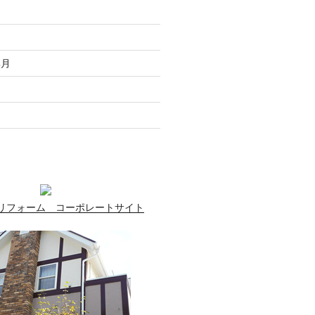
走
月
無月
月
月
リフォーム コーポレートサイト