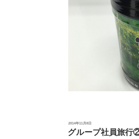
投
2014年11月8日
稿
グループ社員旅行②
日: