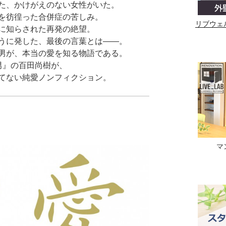
た、かけがえのない女性がいた。
を彷徨った合併症の苦しみ。
リブウェ
に知らされた再発の絶望。
うに発した、最後の言葉とは――。
男が、本当の愛を知る物語である。
男』の百田尚樹が、
てない純愛ノンフィクション。
マ