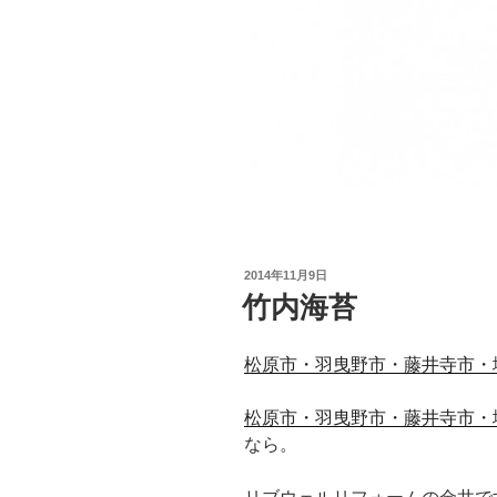
投
2014年11月9日
稿
竹内海苔
日:
松原市・羽曳野市・藤井寺市・
松原市・羽曳野市・藤井寺市・
なら。