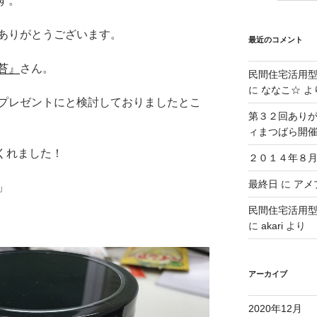
す。
ありがとうございます。
最近のコメント
苔』
さん。
民間住宅活用
に
ななこ☆
よ
プレゼントにと検討しておりましたとこ
第３２回ありが
ィまつばら開
くれました！
２０１４年８月
最終日
に
アメブ
」
民間住宅活用
に
akari
より
アーカイブ
2020年12月