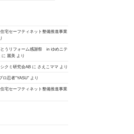
型住宅セーフティネット整備推進事業
り
とうリフォーム感謝祭 in ゆめニテ
催
に
麗美
より
シクミ研究会AB
に
さえこママ
より
ロ忍者"YASU"
より
型住宅セーフティネット整備推進事業