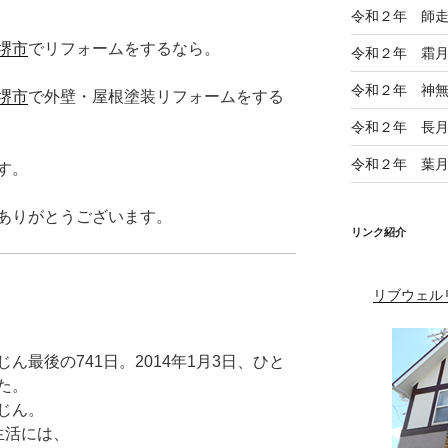
令和２年 師
堺市
でリフォームをするなら。
令和２年 霜
令和２年 神
堺市
で外壁・屋根塗装リフォームをする
令和２年 長
令和２年 葉
す。
ありがとうございます。
リンク紹介
リブウェル
最後の741日。2014年1月3日、ひと
た。
じん。
生活には、