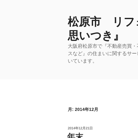
コ
ン
テ
松原市 リフ
ン
思いつき』
ツ
へ
大阪府松原市で『不動産売買・
ス
スなど』の住まいに関するサー
キ
いています。
ッ
プ
月:
2014年12月
投
2014年12月21日
稿
年末
日: