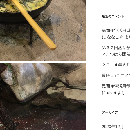
最近のコメント
民間住宅活用
に
ななこ☆
よ
第３２回ありが
ィまつばら開
２０１４年８月
最終日
に
アメブ
民間住宅活用
に
akari
より
アーカイブ
2020年12月