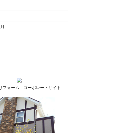
走
月
無月
月
月
リフォーム コーポレートサイト