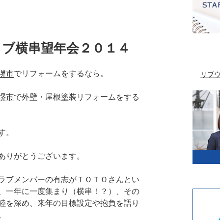
ラブ横串望年会２０１４
堺市
でリフォームをするなら。
リブ
堺市
で外壁・屋根塗装リフォームをする
す。
ありがとうございます。
ラブメンバーの有志がＴＯＴＯさんとい
、一年に一度集まり（横串！？）、その
睦を深め、来年の目標設定や抱負を語り
。