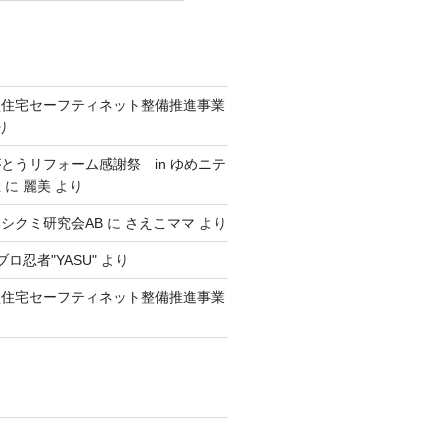
型住宅セーフティネット整備推進事業
り
とうリフォーム感謝祭 in ゆめニテ
催
に
麗美
より
シクミ研究会AB
に
さえこママ
より
ロ忍者"YASU"
より
型住宅セーフティネット整備推進事業