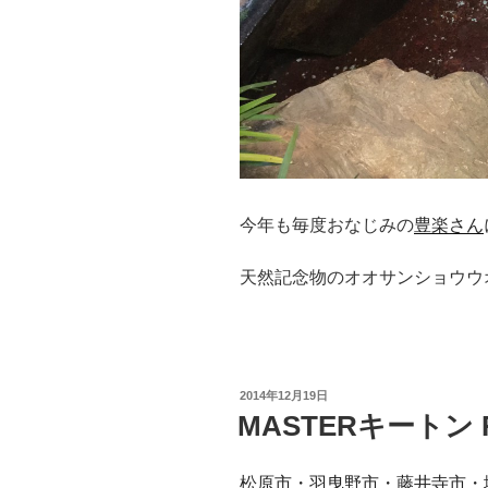
今年も毎度おなじみの
豊楽さん
天然記念物のオオサンショウウ
投
2014年12月19日
稿
MASTERキートン
日:
松原市・羽曳野市・藤井寺市・