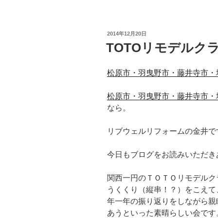
投
2014年12月20日
稿
TOTOリモデルク
日:
松原市・羽曳野市・藤井寺市・
松原市・羽曳野市・藤井寺市・
なら。
リブウェルリフォームの金井で
今日もブログをお読みいただき
関西一円のＴＯＴＯリモデルク
うくくり（縦串！？）をこえて
年一年の振り返りをしながら親
あうといった素晴らしい会です