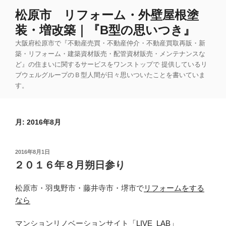
コ
松原市 リフォーム・外壁屋根塗
ン
装・増改築｜『B型の思いつき』
テ
ン
大阪府松原市で『不動産売買・不動産仲介・不動産買取再販・新
ツ
築・リフォーム・建築資材販売・配管資材販売・メンテナンスな
ど』の住まいに関するサービスをワンストップで 提供しているリ
へ
ブウェルグループのＢ型人間が日々思いついたことを書いていま
ス
す。
キ
ッ
プ
月:
2016年8月
投
2016年8月1日
稿
２０１６年８月朔日参り
日:
松原市・羽曳野市・藤井寺市・堺市で
リフォームをする
なら
マンションリノベーションサイト
「LIVE_LAB」