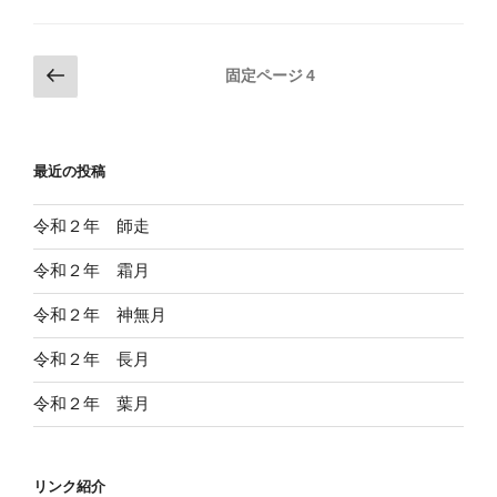
投
前
固定ページ
4
の
稿
ペ
の
ー
ペ
最近の投稿
ジ
ー
ジ
令和２年 師走
送
令和２年 霜月
り
令和２年 神無月
令和２年 長月
令和２年 葉月
リンク紹介